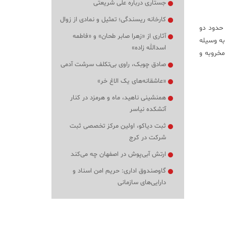
جستاری درباره علی شریعتی
کارخانه ریسندگی؛ تمثیل و نمادی از زوال
 حدود دو
آثاری از «زهرا صابر طحان» و «فاطمه
به وسیله
اسدالله زاده»
مخروبه و
صادق چوبک، راوی بی‌تکلف سرشت آدمی
«عاشقانه‌های یک الاغ خر»
همنشینی ناهید، ماه و هرمزد در کنار
آتشکده نیاسر
ثبت دیاکو، اولین مرکز تخصصی ثبت
شرکت در کرج
ارتش آبی‌پوش در اصفهان چه می‌کند
گاوصندوق اداری: حریم امن اسناد و
دارایی‌های سازمانی