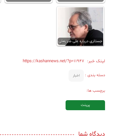
جستاری درباره علی شریعتی
لینک خبر:
https://kashannews.net/?p=11947
دسته بندی :
اخبار
برچسب ها:
پرینت
دیدگاه شما