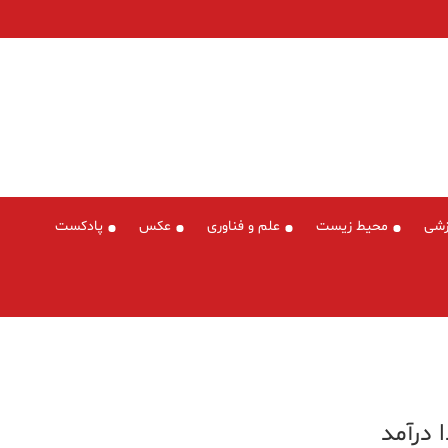
زشی
محیط زیست
علم و فناوری
عکس
پادکست
 درآمد