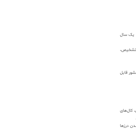
ریج بزرگ شده و به صورت زخم در می‌آید. زخم‌ها خود به ‌خود طی مدت ۶ ماه تا یک سال
ل تشخیص،
شور قابل
 کال‌های
ن درز‌ها