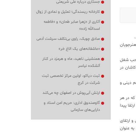
جستاری درباره علی شریعتی
کارخانه ریسندگی؛ تمثیل و نمادی از زوال
آثاری از «زهرا صابر طحان» و «فاطمه
اسدالله زاده»
صادق چوبک، راوی بی‌تکلف سرشت آدمی
هنرجویان
«عاشقانه‌های یک الاغ خر»
همنشینی ناهید، ماه و هرمزد در کنار
صاحب شغل
آتشکده نیاسر
موزان دوره متوسطه کاشان در
ثبت دیاکو، اولین مرکز تخصصی ثبت
م دینی و
شرکت در کرج
ارتش آبی‌پوش در اصفهان چه می‌کند
که در هر
گاوصندوق اداری: حریم امن اسناد و
تقا پیدا
دارایی‌های سازمانی
و ارتقای
به عنوان