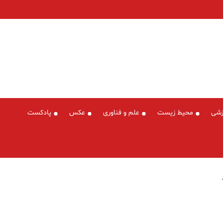
زشی
محیط زیست
علم و فناوری
عکس
پادکست