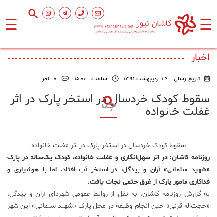
☰
☰
صفحه
اصلی
اخبار
تاریخ ارسال:
26 اردیبهشت 1391
ساعت:
۱۵:۰۰
0
نظر
اجتماعی
سقوط کودک خردسال در استخر پارک در اثر
غفلت خانواده
فرهنگ
و
هنر
سقوط کودک خردسال در استخر پارک در اثر غفلت خانواده
روزنامه کاشان: در اثر سهل‌انگاری و غفلت خانواده، کودک یک‌ساله در پارک
ورزشی
«شهید سلمانی» آران و بیدگل، در استخر آب افتاد، اما با هوشیاری و
فداکاری مامور پارک از غرق حتمی نجات یافت.
محیط
به گزارش روزنامه کاشان، به نقل از روابط عمومی شهردای آران و بیدگل،
زیست
«حجت‌اله قرنی» حین انجام وظیفه در محل پارک «شهید سلمانی» این شهر