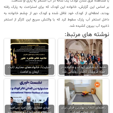
با مشاهده غرق شدن کودک یک ساله در آب استخر به یاری او شتافت.
بر اساس این گزارش، خانواده این کودک که برای استراحت به پارک رفته
علم
و
بودند، لحظه‌ای از کودک خود غافل شده و کودک دور از چشم خانواده به
فناوری
داخل استخر آب پارک سقوط کرد که با واکنش سریع این کارگر از استخر
ذخیره آب بیرون کشیده شد.
نوشته های مرتبط:
عکس
پادکست
مجله
نقشه گردشگری کودک و خانواده در
تسلیت/ خانواده‌های محترم ثابت
فرهنگی
موزه عروسک کاشان رونمایی شد
ایمان و امامت
و
هنری
راهنمای انتخاب بهترین فرش برای
مهدی صفاری نژاد نامزد سی‌امین
اتاق خواب کودک
جشنواره تئاتر کودک و نوجوان شد