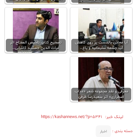
آیا معادن بالادست بر روی کاهش
تصحیح کتاب تلخیص المفتاح اثر
آب چشمه سلیمانیه و باغ…
غیاث الدین جمشید کاشانی…
معرفی و نقد مجموعه شعر «عذاب
اضطراری» اثر سعیدرضا ظرفی
لینک خبر:
https://kashannews.net/?p=5341
دسته بندی :
اخبار