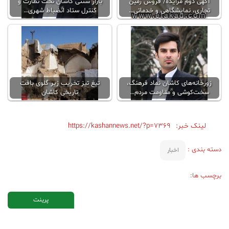
آگهی دوم مزایده/ فروش زمین
بازار سنتی کاشان تحت نظارت و
تجاری، نمایشگاهی و خدماتی…
کنترل ستاد انضباط شهری…
زورخانه‌های کاشان نماد فرهنگ،
تیغ تیز تخریب زیر گلوی بافت
سخت‌کوشی و مقاومت مردم…
تاریخی کاشان
لینک خبر:
https://kashannews.net/?p=7369
دسته بندی :
اخبار
برچسب ها:
پرینت