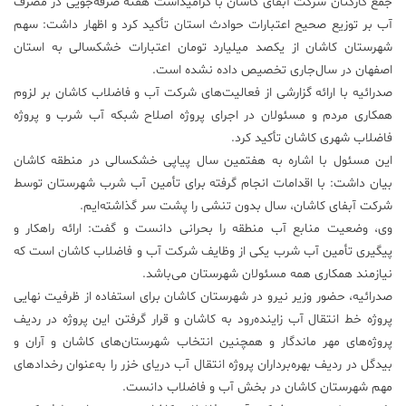
جمع کارکنان شرکت آبفای کاشان با گرامیداشت هفته صرفه‌جویی در مصرف
آب بر توزیع صحیح اعتبارات حوادث استان تأکید کرد و اظهار داشت: سهم
علم
و
شهرستان کاشان از یکصد میلیارد تومان اعتبارات خشکسالی به استان
فناوری
اصفهان در سال‌جاری تخصیص داده نشده است.
صدرائیه با ارائه گزارشی از فعالیت‌های شرکت آب و فاضلاب کاشان بر لزوم
همکاری مردم و مسئولان در اجرای پروژه اصلاح شبکه آب شرب و پروژه
عکس
فاضلاب شهری کاشان تأکید کرد.
این مسئول با اشاره به هفتمین سال پیاپی خشکسالی در منطقه کاشان
پادکست
بیان داشت: با اقدامات انجام گرفته برای تأمین آب شرب شهرستان توسط
شرکت آبفای کاشان، سال بدون تنشی را پشت سر گذاشته‌ایم.
مجله
وی، وضعیت منابع آب منطقه را بحرانی دانست و گفت: ارائه راهکار و
فرهنگی
پیگیری تأمین آب شرب یکی از وظایف شرکت آب و فاضلاب کاشان است که
و
نیازمند همکاری همه مسئولان شهرستان می‌باشد.
هنری
صدرائیه، حضور وزیر نیرو در شهرستان کاشان برای استفاده از ظرفیت نهایی
پروژه خط انتقال آب زاینده‌رود به کاشان و قرار گرفتن این پروژه در ردیف
پروژه‌های مهر ماندگار و همچنین انتخاب شهرستان‌های کاشان و آران و
بیدگل در ردیف بهره‌برداران پروژه انتقال آب دریای خزر را به‌عنوان رخدادهای
مهم شهرستان کاشان در بخش آب و فاضلاب دانست.