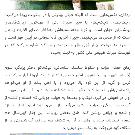
علم
اردکان، عکس‌هایی است که البته خیلی بهترش را در اینترنت پیدا می‌کنید.
و
فناوری
«چَک‌چَک»، «چک‌چکو» یا «پیر سبز»، یکی از مهم‌ترین زیارت‌گاه‌های
زرتشتیان جهان است و گویا وجه‌تسمیه‌اش به‌خاطر صدای قطره‌های آبی
است که از صخره‌ها می‌چکیده. «پیر» آخرین گام عرفانی در آیین مهر است و
عکس
«سبز» به درخت چنار کهن‌سال و تنومند زیارت‌گاه اشاره می‌کند که در
فهرست میراث طبیعی ملی کشور به ثبت رسیده.
پادکست
زمان حمله اعراب و سقوط سلسله ساسانی، نیک‌بانو دختر یزدگرد سوم
(خواهر شهربانو و خواهرزن امام حسین) که از دست آن‌ها فرار می‌کرد، با
مجله
فرهنگی
ترس و گریه از این کوه بالا می‌رود و با آهی بلند از او می‌خواهد
و
پاک‌دامنی‌اش را حفظ کند. ناگهان کوه شکافته می‌شود و مثل مادری مهربان
هنری
او را در آغوش می‌گیرد. نیک‌بانو بعدها به خواب چوپانی که خسته و تشنه از
آب دیواره سنگی سیراب می‌شود می‌آید و از او می‌خواهد این‌جا اتاقی بسازد
و شمع و چراغی روشن کند. طبق بعضی روایات، این چنار کهن‌سال هم
عصای نیک‌بانو بوده که وقتی با آن به شکاف کوه می‌زند، آب شیرینی که از
شکاف کوه می‌چکد، به رنگ سبز درمی‌آید.