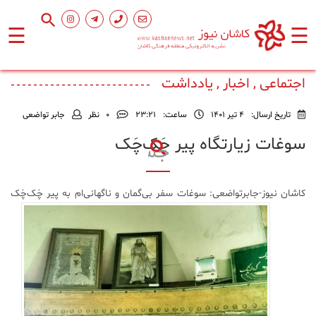
☰
☰
صفحه
اصلی
اجتماعی , اخبار , یادداشت
تاریخ ارسال:
4 تیر 1401
ساعت:
۲۳:۲۱
0
نظر
جابر تواضعی
اجتماعی
سوغات زیارتگاه پیر چَک‌چَک
فرهنگ
و
کاشان نیوز-جابرتواضعی:
سوغات سفر بی‌گمان و ناگهانی‌ام به پیر چَک‌چَک
هنر
ورزشی
محیط
زیست