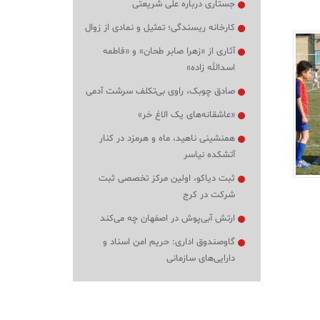
جستاری درباره علی شریعتی
کارخانه ریسندگی؛ تمثیل و نمادی از زوال
آثاری از «زهرا صابر طحان» و «فاطمه
اسدالله زاده»
صادق چوبک، راوی بی‌تکلف سرشت آدمی
«عاشقانه‌های یک الاغ خر»
همنشینی ناهید، ماه و هرمزد در کنار
آتشکده نیاسر
ثبت دیاکو، اولین مرکز تخصصی ثبت
شرکت در کرج
ارتش آبی‌پوش در اصفهان چه می‌کند
گاوصندوق اداری: حریم امن اسناد و
دارایی‌های سازمانی