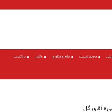
زشی
محیط زیست
علم و فناوری
عکس
پادکست
ی» آقای گل