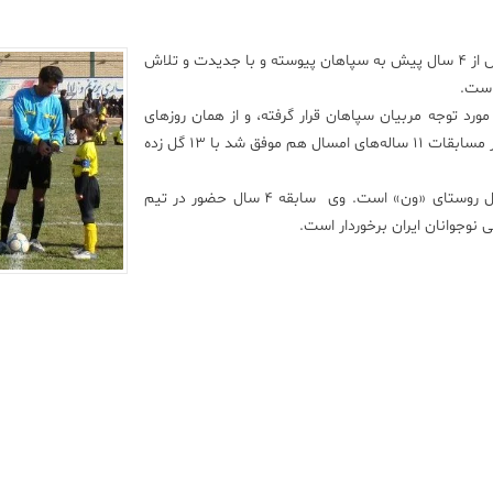
«مهدی تفویضی» پدر «مهرشاد» به کاشان نیوز گفت که فرزندش از ۴ سال پیش به سپاهان پیوسته و با جدیدت و تلاش
است.
رد توجه مربیان سپاهان قرار گرفته، و از‌‌ همان روزهای
نخست از طرف مربیان، به عنوان کاپیتان تیم انتخاب شده و در مسابقات ۱۱ ساله‌های امسال هم موفق شد با ۱۳ گل زده
«مهرشاد تفویضی» بازیکن ۱۱ ساله ساکن کاشان و اصالتا اهل روستای «ون» است. وی سابقه ۴ سال حضور در تیم
 نوجوانان ایران برخوردار است.