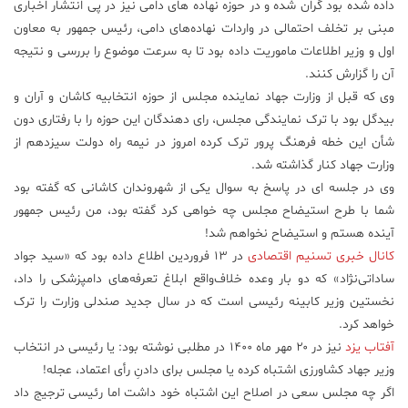
داده شده بود گران شده و در حوزه نهاده های دامی نیز در پی انتشار اخباری
مبنی بر تخلف احتمالی در واردات نهاده‌های دامی، رئیس جمهور به معاون
اول و وزیر اطلاعات ماموریت داده بود تا به سرعت موضوع را بررسی و نتیجه
آن را گزارش کنند.
وی که قبل از وزارت جهاد نماینده مجلس از حوزه انتخابیه کاشان و آران و
بیدگل بود با ترک نمایندگی مجلس، رای دهندگان این حوزه را با رفتاری دون
شأن این خطه فرهنگ پرور ترک کرده امروز در نیمه راه دولت سیزدهم از
وزارت جهاد کنار گذاشته شد.
وی در جلسه ای در پاسخ به سوال یکی از شهروندان کاشانی که گفته بود
شما با طرح استیضاح مجلس چه خواهی کرد گفته بود، من رئیس جمهور
آینده هستم و استیضاح نخواهم شد!
کانال خبری تسنیم اقتصادی
در ۱۳ فروردین اطلاع داده بود که «سید جواد
ساداتی‌نژاد» که دو بار وعده خلاف‌واقع ابلاغ تعرفه‌های دامپزشکی را داد،
نخستین وزیر کابینه رئیسی است که در سال جدید صندلی وزارت را ترک
خواهد کرد.
آفتاب یزد
نیز در ۲۰ مهر ماه ۱۴۰۰ در مطلبی نوشته بود: یا رئیسی در انتخاب
وزیر جهاد کشاورزی اشتباه کرده یا مجلس برای دادنِ رأی اعتماد، عجله!
اگر چه مجلس سعی در اصلاح این اشتباه خود داشت اما رئیسی ترجیج داد