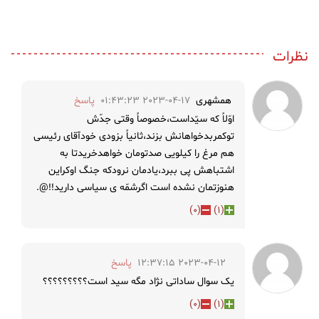
نظرات
همشهری
2023-04-17 01:43:23
پاسخ
اوّلاً که سیّداست،خصوصاً وقتی جدّش
توکمربدخواهانش بزند،ثانیاً بزودی خودآقای رئیسی
هم مرغ را کیلویی صدتومان خواهدخریدتا به
اشتباهش پی ببرد،یادمان نرودکه جنگ اوکراین
هنوزتمان نشده است اگرشمّه ی سیاسی دارید!!@.
)
0
(
)
1
(
2023-04-12 12:37:15
پاسخ
یک سوال ساداتی نژاد مگه سید است؟؟؟؟؟؟؟؟؟
)
0
(
)
1
(