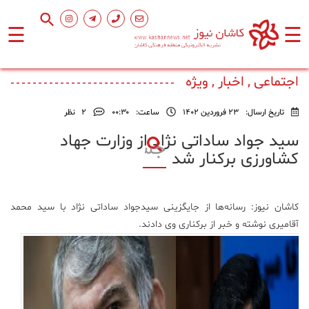
☰
☰
صفحه
اصلی
اجتماعی , اخبار , ویژه
تاریخ ارسال:
23 فروردین 1402
ساعت:
۰۰:۳۰
2
نظر
اجتماعی
سید جواد ساداتی نژاد از وزارت جهاد
کشاورزی برکنار شد
فرهنگ
و
هنر
کاشان نیوز: رسانه‌ها از جایگزینی سیدجواد ساداتی نژاد با سید محمد
آقامیری نوشته و خبر از برکناری وی دادند.
ورزشی
محیط
زیست