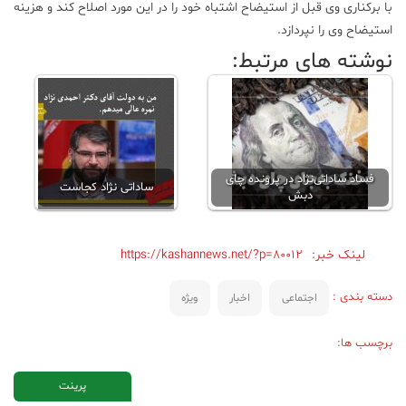
با برکناری وی قبل از استیضاح اشتباه خود را در این مورد اصلاح کند و هزینه
استیضاح وی را نپردازد.
نوشته های مرتبط:
فساد ساداتی‌نژاد در پرونده چای
ساداتی نژاد کجاست
دبش
لینک خبر:
https://kashannews.net/?p=80012
دسته بندی :
اجتماعی
اخبار
ویژه
برچسب ها:
پرینت