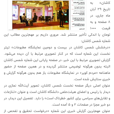
کاشان» به
علم
تاریخ ۲۹ آبان
و
ماه جاری، در
فناوری
۸ صفحه و به
قیمت ۱۰۰۰
عکس
تومان با اندکی تأخیر منتشر شد. مروری داریم بر مهم‌ترین مطالب این
شماره شمس کاشان:
«درخشش شمس کاشان در بیست و دومین نمایشگاه مطبوعات» تیتر
پادکست
نخست این شماره است که در کنار تصویری مرتبط با آن دیده می‌شود.
گزارش تصویری مرتبط با این خبر، در صفحه پایانی این شماره شمس کاشان
مجله
البته بدون هرگونه توضیحی منتشر گردیده و در همین صفحه از حضور
فرهنگی
ماهنامه «مردم کویر» در نمایشگاه مطبوعات باز هم بدون هرگونه گزارش و
و
خبری ستایش شده است.
هنری
عنوان اصلی دیگر صفحه نخست شمس کاشان، تصویر آیت‌الله نمازی در
دیدار با رئیس و اعضای هیئت‌علمی دانشگاه کاشان است و عنوان «تنازعات
و تقابل‌های سیاسی برای کشور خطرناک است» را دارد. تفصیل این دیدار، در
دو خبر مجزا در صفحات ۲ و ۵ آمده است.
عنوان مهم‌ترین گزارش خبری این شماره «درخواست تحقیق و تفحص از