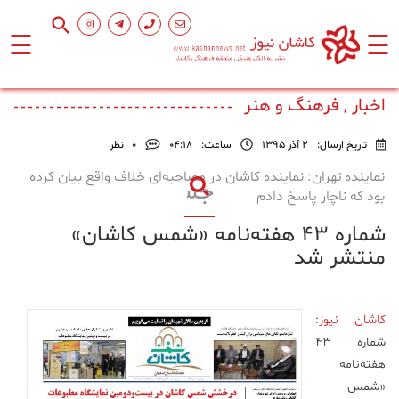
☰
☰
صفحه
اصلی
اخبار , فرهنگ و هنر
تاریخ ارسال:
2 آذر 1395
ساعت:
۰۴:۱۸
0
نظر
اجتماعی
نماینده تهران: نماینده کاشان در مصاحبه‌ای خلاف واقع بیان کرده
بود که ناچار پاسخ دادم
فرهنگ
شماره ۴۳ هفته‌نامه «شمس کاشان»
و
هنر
منتشر شد
ورزشی
کاشان نیوز
:
شماره ۴۳
محیط
هفته‌نامه
زیست
«شمس