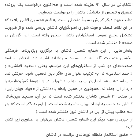
انتخاباتی در سال ۹۲ هزینه شده است و هم‌اکنون درخواست یک پرونده
تحقیق و تفحص از دانشگاه کاشان را درخواست کرده‌ایم.
مطلب مهم دیگر گزارش نسبتاً مفصلی است به قلم «حسین قطنی باف» که
در آن نقاط ضعف و قوت شورای اصولگرایان کاشان بررسی شده و از ضرورت
تشکیل مجمع عمومی اصولگرایان کاشان، سخن رفته است. این گزارش در
صفحه ۶ منتشر شده است.
بخش‌هایی از این شماره شمس کاشان به برگزاری ویژه‌برنامه فرهنگی
مذهبی «تعزیت آفتاب» در مسجد میرنشانه اشاره داد. انتشار خلاصه
صحبت‌های دو شب از سخنران‌های این مراسم، یعنی «سعید قماشی» و
«احمد اسلامی» که به ترتیب عنوان‌های «اگر دین تحمیل شود، حرکتی ضد
دین است» و «ما اصلی‌ترین پیام‌های عاشورا را در هیاهوها گم‌کرده‌ایم» را
دارد از آن جمله‌اند. همچنین در همین رابطه یادداشتی از «جواد جهان‌آرایی»
در صفحه ۳ شمس کاشان منتشر شده است که در آن، مسجد میرنشانه
کاشان به حسینیه ارشاد تهران تشبیه شده است. (لازم به ذکر است که هر
سه مطلب پیش از این در کاشان نیوز منتشر شده است.)
از خبرهای مهم دیگر این شماره شمس کاشان می‌توان به عناوین زیر اشاره
کرد:
– حضور استاندار منطقه نورماندی فرانسه در کاشان