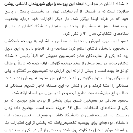
دانشگاه کاشان در مجلس/
ابعاد این پرونده را برای شهروندان کاشانی روشن
سازید
» است که در قسمتی از آن نماینده تهران در نشســت پرسش و پاسخ
خود که در غرفه ایلنا برگزار شد، بار دیگر اظهارات خود درباره وضعیت
بورسیه‌ها و هزینه بخشی از بودجه بورسیه‌های دانشگاه کاشان در یکی از
ستادهای انتخاباتی سال ۹۲ را تکرار کرد.
عضو کمیســیون آموزش و تحقیقات مجلس با اشــاره به پرونده خودکشی
دانشجوی دانشگاه کاشان اعلام کرد: مصاحبه‌ای که انجام دادم به این دلیل
بود که یکی از نمایندگان عضو کمیسیون آموزش که قبلاً رئیس دانشگاه
کاشان بوده، در مصاحبه‌ای از روند پرونده گزارشی ارائه کرده که کاملاً برخلاف
توافق‌ها بوده است و پیش از ارائه این گزارش به کمیسیون در گفتگو با یکی
از خبرگزاری‌ها محتوای گزارشــی که خودشان مهر محرمانه رویش زده بودند،
مسائلی را افشا کردند و در واکنش به این مسئله ناچار شدیم مسائلی که
خلاف واقع بیان‌شده بود، مطرح کرده و در کمیسیون نیز اسناد ارائه شد.
محمود صادقی در همچنین ضمن بیان بخشی از بودجه‌های بورسیه که در
یکی از ستادهای انتخابات سال ۹۲ هزینه شده است توضیح داد: زمان
ریاســت این نماینده فعلی در دانشــگاه کاشان و همچنین رئیس بعدی این
دانشگاه، بودجه‌ای برای بورسیه تخصیص‌یافته که بخشی از این اعتبارات بنا
بر اسناد موثق تبدیل به کارت پول شده و بخشی از آن در یکی از ستادهای