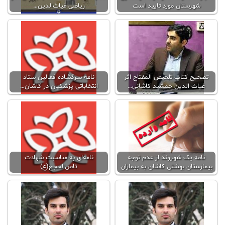
شهرستان مورد تایید است
ریاضی غیاث‌الدین…
تصحیح کتاب تلخیص المفتاح اثر
نامه سرگشاده فعالین ستاد
غیاث الدین جمشید کاشانی…
انتخاباتی پزشکیان در کاشان…
نامه یک شهروند از عدم توجه
نامه‌ای به مناسبت شهادت
بیمارستان بهشتی کاشان به بیماران
ثامن‌الحجج(ع)