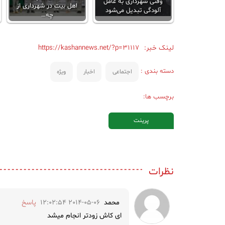
وقتی شهرداری به عامل
اهل بیت در شهرداری از
آلودگی تبدیل می‌شود
چه…
لینک خبر:
https://kashannews.net/?p=31117
دسته بندی :
اجتماعی
اخبار
ویژه
برچسب ها:
پرینت
نظرات
محمد
2014-05-06 12:02:54
پاسخ
ای کاش زودتر انجام میشد