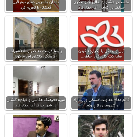
نخستین جشنواره نقالی و روایتگری
کاشان بالاترين دمای نیم قرن
سیلک در کاشان آغاز بکار کرد
گذشته را تجربه کرد
آران و بیدگل با یکپارچه کردن
پاسخ درست به خبر رسانه/میراث
مشارکت کنندگان احاطه…
فرهنگی کاشان اقدام کرد
قائم مقام معاونت مسکن وزارت راه
موزه «فرهنگ عکاسی و فیلم» کاشان
و شهرسازی از پروژه…
در شهر برزک آغاز بکار کرد