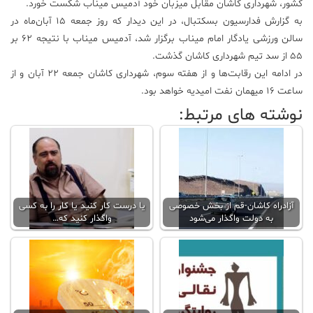
کشور، شهرداری کاشان مقابل میزبان خود آدمیس میناب شکست خورد.
به گزارش فدارسیون بسکتبال، در این دیدار که روز جمعه ۱۵ آبان‌ماه در
علم
و
سالن ورزشی یادگار امام میناب برگزار شد، آدمیس میناب با نتیجه ۶۲ بر
فناوری
۵۵ از سد تیم شهرداری کاشان گذشت.
در ادامه این رقابت‌ها و از هفته سوم، شهرداری کاشان جمعه ۲۲ آبان و از
ساعت ۱۶ میهمان نفت امیدیه خواهد بود.
عکس
نوشته های مرتبط:
پادکست
مجله
فرهنگی
و
آزادراه کاشان-قم از بخش خصوصی
یا درست کار کنید یا کار را به کسی
هنری
به دولت واگذار می‌شود
واگذار کنید که…