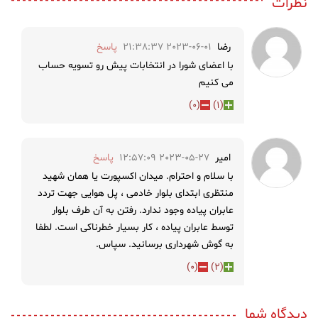
نظرات
رضا
2023-06-01 21:38:37
پاسخ
با اعضای شورا در انتخابات پیش رو تسویه حساب
می کنیم
)
0
(
)
1
(
امیر
2023-05-27 12:57:09
پاسخ
با سلام و احترام. میدان اکسپورت یا همان شهید
منتظری ابتدای بلوار خادمی ، پل هوایی جهت تردد
عابران پیاده وجود ندارد. رفتن به آن طرف بلوار
توسط عابران پیاده ، کار بسیار خطرناکی است. لطفا
به گوش شهرداری برسانید. سپاس.
)
0
(
)
2
(
دیدگاه شما