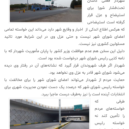
شهردار فعلی کاشان
تحت‌فشار شورا برای
علم
و
استیضاح و عزل قرار
فناوری
گرفته است استیضاحی
که هرکس اطلاع اندکی از اخبار و وقایع شهر دارد می‌داند این خواسته تمامی
اعضای شورای شهر نیست و حتی عزل وی در این شرایط مورد تائید
عکس
مسئولین کشوری نیز نیست.
دلیل این سخن هم عدم موافقت وزیر کشور با پایان مأموریت شهردار که با
پادکست
نامه کتبی رئیس شورای شهر درخواست شده بود است.
شهردار اگر طرف شهروندان قرار گیرد که نشانه‌های آن در رفتار وی دیده
مجله
می‌شود شورای شهر قادر به عزل وی نخواهد بود.
فرهنگی
حمایت مردم از شهردار می‌تواند اعضای شورای شهر را برای مخالفت با
و
خواسته رئیس شورای شهر که درصدد یک دست نمودن مدیریت شهری برای
هنری
انتخابات آینده است را نیز به‌طرف درست ماجرا ببرد.
طرفی که
خواسته‌های مردم
را تأمین کند نه
خواسته رئیس