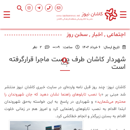
☰
☰
صفحه
اصلی
اجتماعی , اخبار , سخن روز
تاریخ ارسال:
6 خرداد 1402
ساعت:
۰۰:۰۹
2
نظر
اجتماعی
شهردار کاشان طرف درست ماجرا قرارگرفته
است
فرهنگ
و
هنر
کاشان نیوز: چند روز قبل نامه وارده‌ای در سایت خبری کاشان نیوز منتشر
شد مبنی بر «
با نصب تابلوهای راهنما نشان دهید که جان شهروندان را
ورزشی
محترم می‌شمارید
» و شهرداری در پاسخ به این خواسته به‌حق شهروندان
ابتدا اقدام به نصب تابلوهای راهنمایی کرد و امروز هم در زمانی خلوت
محیط
اقدام به بستن زیرگذر و انجام خط‌کشی کرد.
زیست