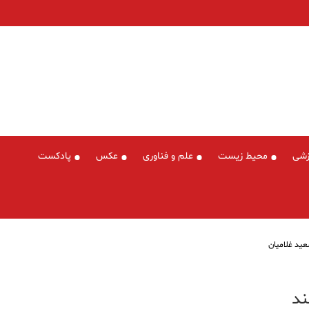
زشی
محیط زیست
علم و فناوری
عکس
پادکست
ید غلامیان
ند