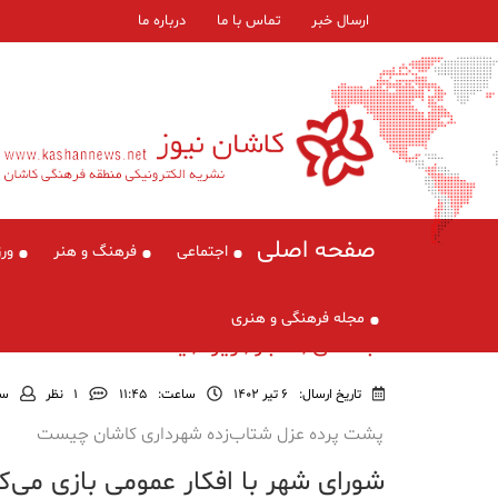
ارسال خبر
تماس با ما
درباره ما
صفحه اصلی
اجتماعی
فرهنگ و هنر
ور
مجله فرهنگی و هنری
اجتماعی , اخبار , ویژه , یادداشت
تاریخ ارسال:
6 تیر 1402
ساعت:
۱۱:۴۵
1
نظر
سع
پشت پرده عزل شتاب‌زده شهرداری کاشان چیست
شورای شهر با افکار عمومی بازی می‌ک