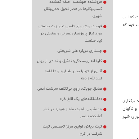
فروشنده هوشمند؛ حلقه گمشده
کسب‌وکارها در عصر تحول حمل‌ونقل
شهری
 است که این
ب خود که
فرصت ویژه برای تامین تجهیزات صنعتی
مورد نیاز پروژه‌های عمرانی و صنعتی در
نید صنعت
جستاری درباره علی شریعتی
کارخانه ریسندگی؛ تمثیل و نمادی از زوال
آثاری از «زهرا صابر طحان» و «فاطمه
اسدالله زاده»
صادق چوبک، راوی بی‌تکلف سرشت آدمی
«عاشقانه‌های یک الاغ خر»
 برکناری
و ناگهان
همنشینی ناهید، ماه و هرمزد در کنار
ورای شهر
آتشکده نیاسر
ثبت دیاکو، اولین مرکز تخصصی ثبت
شرکت در کرج