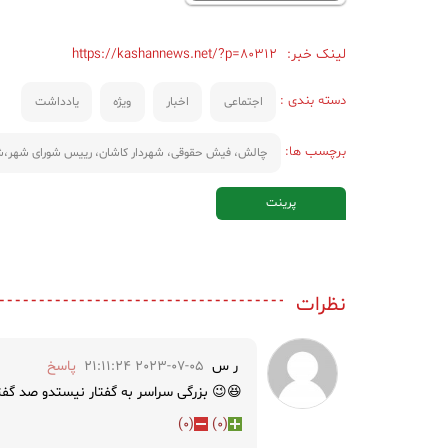
لینک خبر:
https://kashannews.net/?p=80312
دسته بندی :
اجتماعی
اخبار
ویژه
یادداشت
برچسب ها:
چالش، فیش حقوقی، شهردار کاشان، رییس شورای شهر،ش
پرینت
نظرات
ر س
2023-07-05 21:11:24
پاسخ
😆😉 بزرگی سراسر به گفتار نیستدو صد گف
)
0
(
)
0
(