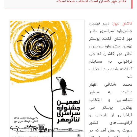
تئا‌تر مهر کاشان است انتخاب شده است.
علم
و
فناوری
کاشان نیوز
: دبیر نهمین
جشن‌واره سراسری تئا‌تر
مهر کاشان گفت: پوستر
عکس
نهمین جشن‌واره سراسری
تئا‌تر مهر کاشان که طی
پادکست
فراخوانی به مسابقه
گذاشته شده بود انتخاب
شد.
مجله
فرهنگی
محمد شفافی اظهار
و
داشت: به منظور
هنری
شناسایی و انتخاب
بهترین پوستر طی
فراخوانی از طراحان و
گرافیست‌های کشور
دعوت به عمل آمد که در