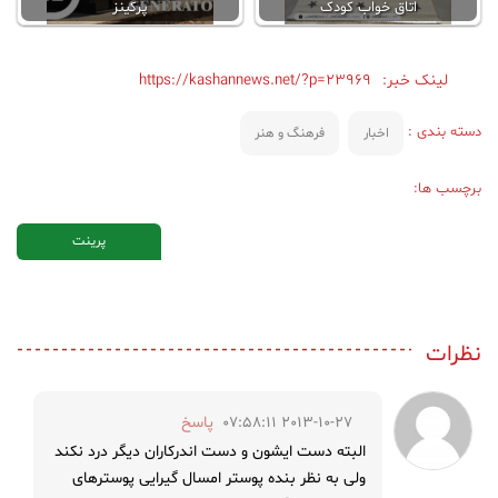
اتاق خواب کودک
پرکینز
لینک خبر:
https://kashannews.net/?p=23969
دسته بندی :
اخبار
فرهنگ و هنر
برچسب ها:
پرینت
نظرات
2013-10-27 07:58:11
پاسخ
البته دست ایشون و دست اندرکاران دیگر درد نکند
ولی به نظر بنده پوستر امسال گیرایی پوسترهای