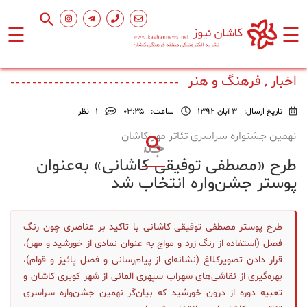
☰
☰
صفحه
اصلی
اخبار , فرهنگ و هنر
تاریخ ارسال:
3 آبان 1392
ساعت:
۰۳:۳۵
1
نظر
اجتماعی
نهمین جشنواره سراسری تئا‌تر مهر کاشان
طرح «مصطفی توفیقی کاشانی» به‌عنوان
فرهنگ
و
پوستر جشن‌واره انتخاب شد
هنر
طرح پوستر مصطفی توفیقی کاشانی با تاکید بر عناصری چون رنگ
ورزشی
فصل (استفاده از رنگ زرد و مواج به عنوان نمادی از خورشید و مهر)،
قرار دادن تصویرکلاغ (نشانه‌ای از پیام‌رسانی و فصل پائیز و قوام)،
محیط
بهره‌گیری از نقاشی‌های سهراب سپهری المانی از شهر کویری کاشان و
زیست
تعبیه دوره از درون خورشید که بیان‌گر نهمین جشن‌واره سراسری