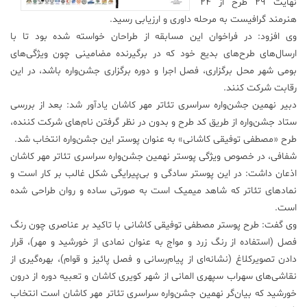
‌‌نهایت ۲۹ طرح از ۲۴
هنرمند گرافیست به مرحله داوری و ارزیابی رسید.
وی افزود: در فراخوان این مسابقه از طراحان خواسته شده بود تا با
ارسال‌های طرح‌های بدیع خود که در برگیرنده مضامینی چون ویژگی‌های
بومی شهر محل برگزاری، فصل اجرا و دوره برگزاری جشن‌واره باشد، در این
رقابت شرکت کنند.
دبیر نهمین جشن‌واره سراسری تئا‌تر مهر کاشان یادآور شد: بعد از بررسی
ستاد جشن‌واره از طریق کد طرح و بدون در نظر گرفتن نام‌های شرکت کننده،
طرح «مصطفی توفیقی کاشانی» به عنوان پوستر این جشن‌واره انتخاب شد.
شفافی، در خصوص ویژگی پوستر نهمین جشن‌واره سراسری تئا‌تر مهر کاشان
اذعان داشت: در این پوستر سادگی و بی‌پیرایگی شکل غالب بر کار است و
نمادهای تئا‌تر که شاهد میمیک است به صورتی ساده و روان طراحی شده
است.
وی گفت: طرح پوستر مصطفی توفیقی کاشانی با تاکید بر عناصری چون رنگ
فصل (استفاده از رنگ زرد و مواج به عنوان نمادی از خورشید و مهر)، قرار
دادن تصویرکلاغ (نشانه‌ای از پیام‌رسانی و فصل پائیز و قوام)، بهره‌گیری از
نقاشی‌های سهراب سپهری المانی از شهر کویری کاشان و تعبیه دوره از درون
خورشید که بیان‌گر نهمین جشن‌واره سراسری تئا‌تر مهر کاشان است انتخاب