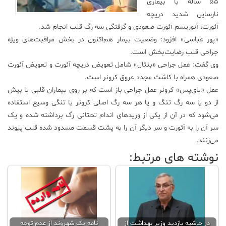
۵۵ ساله با بیماری
نارسایی شدید دریچه
علم
و
آئورت، آنوریسم آئورت صعودی و گرفتگی سه رگ قلب انجام شد.
فناوری
«پور عباسی» افزود: وضعیت بیمار هم‌اکنون در بخش مراقبت‌های ویژه
جراحی قلب رضایت‌بخش است.
وی گفت: عمل جراحی «بنتال» شامل تعویض دریچه آئورت و تعویض آئورت
عکس
صعودی همراه با کاشت مجدد عروق کرونر است.
عمل «بای‌پس» کرونر عمل جراحی باز است که بر روی بیماران قلبی با بیش
پادکست
از دو یا سه رگ تنگ و یا هر سه رگ اصلی کرونر با تنگی وسیع استفاده
می‌شود که در آن از یکی از وریدهای اندام تحتانی رگ برداشته شده و یک
مجله
سر‌ آن را به آئورت و سر دیگر آن را به پشت قسمت مسدود شده قلب پیوند
فرهنگی
می‌‌زنند.
و
نوشته های مرتبط:
هنری
در حاشیه بازدید وزیر بهداشت از
نامه یک شهروند از عدم توجه