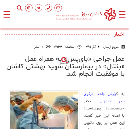
☰
☰
صفحه
اصلی
اخبار
تاریخ ارسال:
14 آذر 1391
ساعت:
۰۷:۳۶
0
نظر
اجتماعی
عمل جراحی «بای‌پس» به همراه عمل
«بنتال» در بیمارستان شهید بهشتی کاشان
فرهنگ
با موفقیت انجام شد.
و
هنر
به گ
زارش واحد مرکزی
ورزشی
خبر اصفهان
، دکتر
«محمدصادق‌ پورعباسی»
محیط
با اعلام این خبر گفت:
زیست
این عمل بر روی بانویی