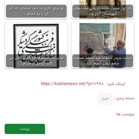
فاز اول مرمت خانه تاریخی اسماعیلی
تو برای کاری به دنیا آمده‌ای که اگر
شهرستان آران و…
آن را به انجام…
مرمت سردر خانقاه عبدالصمد مسجد
مدیریت مجموعه ما خوب عمل می
جامع نطنز انجام شد
کند، برخی از مردم…
لینک خبر:
https://kashannews.net/?p=11998
دسته بندی :
اخبار
برچسب ها:
پرینت