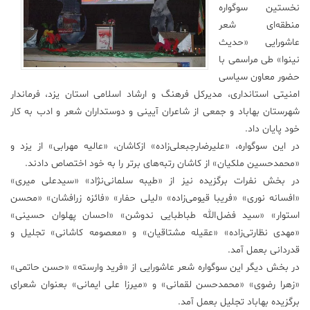
نخستین سوگواره
علم
منطقه‌ای شعر
و
عاشورایی «حدیث
فناوری
نینوا» طی مراسمی با
حضور معاون سیاسی
عکس
امنیتی استانداری، مدیرکل فرهنگ و ارشاد اسلامی استان یزد، فرماندار
شهرستان بهاباد و جمعی از شاعران آیینی و دوستداران شعر و ادب به کار
خود پایان داد.
پادکست
در این سوگواره، «علیرضارجبعلی‌زاده» ازکاشان، «عالیه مهرابی» از یزد و
«محمدحسین ملکیان» از کاشان رتبه‌های بر‌تر را به خود اختصاص دادند.
مجله
در بخش نفرات برگزیده نیز از «طیبه سلمانی‌نژاد» «سیدعلی میری»
فرهنگی
«افسانه نوری» «فریبا قیومی‌زاده» «لیلی حفار» «فائزه زرافشان» «محسن
و
استوار» «سید فضل‌الله طباطبایی ندوشن» «احسان پهلوان حسینی»
هنری
«مهدی نظارتی‌زاده» «عقیله مشتاقیان» و «معصومه کاشانی» تجلیل و
قدردانی بعمل آمد.
در بخش دیگر این سوگواره شعر عاشورایی از «فرید وارسته» «حسن حاتمی»
«زهرا رضوی» «محمدحسن لقمانی» و «میرزا علی ایمانی» بعنوان شعرای
برگزیده بهاباد تجلیل بعمل آمد.