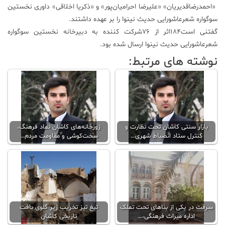
«احمدرضاقدیریان» «علیرضا احرامیان‌پور» و «ذکریا اخلاقی» داوری نخستین
سوگواره شعرعاشورایی حدیث نینوا را بر عهده داشتند.
گفتنی است۱۸۴اثر از ۷۶شرکت کننده به دبیرخانه نخستین سوگواره
شعرعاشورایی حدیث نینوا ارسال شده بود.
نوشته های مرتبط:
بازار سنتی کاشان تحت نظارت و
زورخانه‌های کاشان نماد فرهنگ،
کنترل ستاد انضباط شهری…
سخت‌کوشی و مقاومت مردم…
سرقت در یکی از بناهای تحت تملک
تیغ تیز تخریب زیر گلوی بافت
اداره میراث فرهنگی،…
تاریخی کاشان