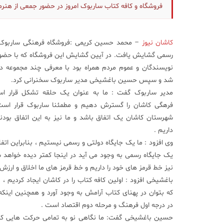
فروشگاه و کافه کتاب ساربوک امروز در حضور جمعی از هنر
کاشان نیوز
– محمد حسین کریمی :فروشگاه فرهنگی ساربوک
رسمی گشایش یافت. در آیین گشایش این فروشگاه که با حضور
نویسندگان و عموم مردم همراه بود با معرفی چند مجموعه دا
شد و سپس حسین باغشیخی مدیر ساربوک سخنرانی کرد.
مدیر ساربوک گفت : ما به عنوان یک حلقه تشکل قرار اس
فرهگی کاشان را گسترش دهیم و مطمئنا ساربوک قرار اس
شهرستان کاشان یک اتفاق باشد و ما نیز به این اتفاق بودنم
داریم .
وی افزود : ما یک جایگاه دولتی و رسمی نیستیم ، بنابراین اتفا
یک جایگاه رسمی به وجود می آید در اینجا کمتر دیده خواهد شد
نیز خط قرمز های خود را داریم و خط قرمز های ما اخلاق و ارزش
باغشیخی افزود : اولین کافه کتاب را در کاشان ایجاد کردیم ، 
که بتوان در پهنای کتاب آرامش به وجود آورد و همچنین اینکه 
در درجه اول فرهنگ و مرحله دوم اقتصاد است .
حسین باغشیخی گفت: ما نگاهی نو به تمامی حرکت هایی که 