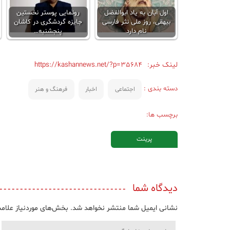
اول آبان به یاد ابوالفضل
رونمایی پوستر نخستین
بیهقی، روز ملی نثر فارسی
جایزه گردشگری در کاشان
نام دارد
پنجشنبه…
لینک خبر:
https://kashannews.net/?p=35684
دسته بندی :
اجتماعی
اخبار
فرهنگ و هنر
برچسب ها:
پرینت
دیدگاه شما
نشانی ایمیل شما منتشر نخواهد شد.
بخش‌های موردنیاز علامت