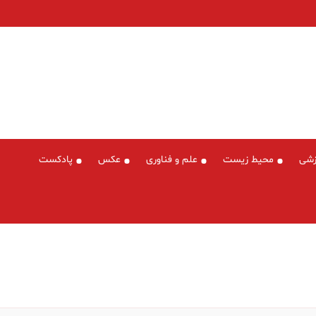
زشی
محیط زیست
علم و فناوری
عکس
پادکست