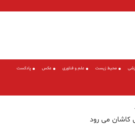
زشی
محیط زیست
علم و فناوری
عکس
پادکست
 کاشان می رود