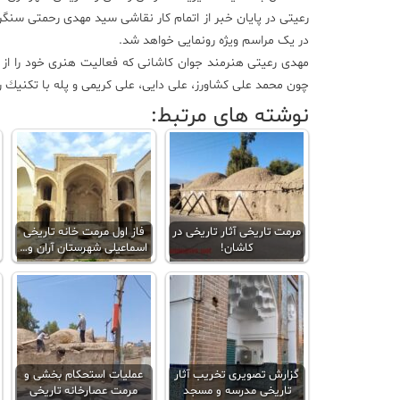
رعیتی در پایان خبر از اتمام کار نقاشی سید مهدی رحمتی سنگربا
در یک مراسم ویژه رونمایی خواهد شد.
چون محمد علی كشاورز، علی دایی، علی كریمی و پله با تكنیك رنگ روغن به برپایی25 نمایشگاه انفرادی
نوشته های مرتبط:
مرمت تاریخی آثار تاریخی در
فاز اول مرمت خانه تاریخی
کاشان!
اسماعیلی شهرستان آران و…
گزارش تصویری تخریب آثار
عملیات استحکام بخشی و
تاریخی مدرسه و مسجد
مرمت عصارخانه تاریخی