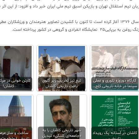
ن تیم استقلال تهران و بازیکن اسبق تیم ملی ایران خبر داد و افزود: از این اثر 
مهدی رعیتی هنرمند جوان كاشانی كه فعالیت هنری خود را از سال 1376 آغاز كرده است تا كنون با كشیدن تصاویر هنرمندان و ورزش
 و گروهی در كشور پرداخته است.
کارگاه دوروزه تئوری و عملی
تیغ تیز تخریب زیر گلوی
کارتن خوابی در مرک
سینما در خانه تاریخی کاج…
بافت تاریخی کاشان
کاشان!
شهر تاریخی کاشان را به
کاشان در آستانه یک رویداد
ساخت و ساز عرصه
«جامعه‌ای کلنگی» تبدیل
تاریخی
تاریخی ابولولو مت