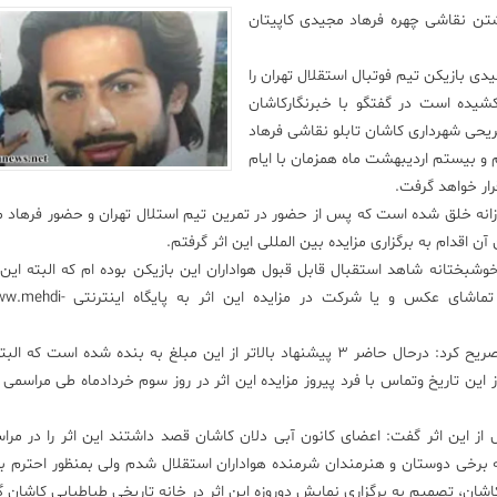
اشتن نقاشی چهره فرهاد مجیدی کاپیتان
ی بازیکن تیم فوتبال استقلال تهران را
نیک رنگ روغن کشیده است در گفتگو با خبرنگارکاشان
ریحی شهرداری کاشان تابلو نقاشی فرهاد
و بیستم اردیبهشت ماه همزمان با ایام
ار خواهد گرفت.
اثر در طول مدت سه ماه وبا 700ساعت کار روزانه خلق شده است که پس از حضور در تمرین تیم استلال تهران و حضور فر
ن اقدام به برگزاری مزایده بین المللی این اثر گرفتم.
شبختانه شاهد استقبال قابل قبول هواداران این بازیکن بوده ام که البته این م
پایان مردادماه ادامه دارد و علاقه مندان می توانند جهت تماشای عکس و ی
هنرمند کاشانی مبلغ پایه مزایده این اثر را 3000دلار اعلام و تصریح کرد: درحال حاضر 3 پیشنهاد بالاتر از این مبلغ به بنده شده 
د که پس از این تاریخ وتماس با فرد پیروز مزایده این اثر در روز سوم خردادماه طی مراسمی
 از این اثر گفت: اعضای کانون آبی دلان کاشان قصد داشتند این اثر را در م
ه برخی دوستان و هنرمندان شرمنده هواداران استقلال شدم ولی بمنظور احترم به
ان، تصمیم به برگزاری نمایش دوروزه این اثر در خانه تاریخی طباطبایی کاشان گ