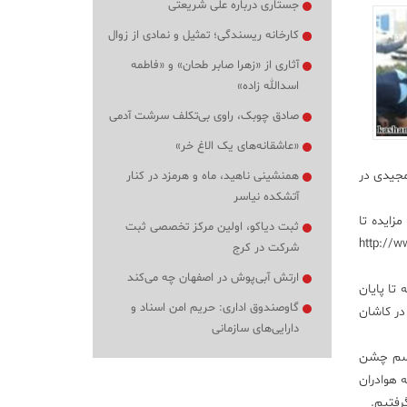
جستاری درباره علی شریعتی
کارخانه ریسندگی؛ تمثیل و نمادی از زوال
آثاری از «زهرا صابر طحان» و «فاطمه
اسدالله زاده»
صادق چوبک، راوی بی‌تکلف سرشت آدمی
«عاشقانه‌های یک الاغ خر»
هاد مجیدی در
همنشینی ناهید، ماه و هرمزد در کنار
آتشکده نیاسر
زایده تا
ثبت دیاکو، اولین مرکز تخصصی ثبت
ا شرکت در مزایده این اثر به پایگاه اینترنتی http://www.mehdi-
شرکت در کرج
ارتش آبی‌پوش در اصفهان چه می‌کند
است که البته تا پایان
گاوصندوق اداری: حریم امن اسناد و
 در کاشان
دارایی‌های سازمانی
راسم چشن
 هوادران
رفتیم.