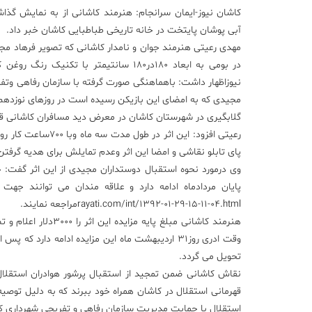
کاشان نیوز-ایمان سرانجام: هنرمند کاشانی از به نمایش گذ
آبی پوشان پایتخت در خانه تاریخی طباطبایی کاشان خبر داد.
مهدی رعیتی هنرمند جوان و نامدار کاشانی که تصویر فرهاد مجید
در بومی به ابعاد 180در180 سانتیمتر با تک
نیوزاظهار داشت: باهماهنگی صورت گرفته با سازمان رفاهی وتف
مجیدی که به امضای این بازیکن رسیده است در روزهای نوزدهم 
گلابگیری در شهرستان کاشان در معرض دید مسافران کاشانی قر
رعیتی افزود: این 
پای تابلو نقاشی و امضا این اثر وعدم تمایلش برای هدیه گرفتن آ
وی درمورد نحوه استقبال دوستداران مجیدی از این اثر گفت: خو
rayati.com/int/1392-01-29-15-11-04.htmlمراجعه نمایند.
وقت ادری روز31 اردیبهشت ماه این مزایده ادامه دار
تحویل می گردد.
نقاش کاشانی ضمن تمجید از استقبال پرشور هوادران استقلال
قهرمانی استقلال در کاشان همراه خود ببرند که به دلیل توصی
استقلال با حمایت مدیریت سازمان رفاهی و تفریحی شهرداری کاش