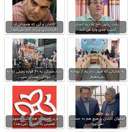
درخت زیتون تلخ به ریه انسان
کاشان و آبی که همچنان از
آسیب جدی وارد می کند
«فرمانداری ویژه» گرم نمی‌شود!
به تفکراتی که قبول نداریم از بودجه
بنیاد مسکن به 40 قواره زمینی که به
نمی‌دهیم
جوانان روستای سن…
اصفهان‌ کاشان را هیچ هم به حساب
وزیر «صمت» هم مانند اصفهان
نمی‌آورد
اهمیتی به کاشان نمی‌دهد!