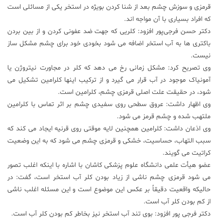
قرمزی و سوزش چشم بعد از شنا کردن بویژه در استخر یکی از مسائلی است
علم
که افراد بسیاری با آن مواجه اند.
و
دکتر حسن فرجی‌پور افزود: کلریی که جهت ضد عفونی کردن و از بین بردن
فناوری
باکتری ها به آب استخر اضافه می شود بخودی خود برای چشم مشکل ساز
نیست.
عکس
وی تصریح کرد: مشکل زمانی رخ می دهد که کلر در مجاورت نیتروژن یا
آمونیاک موجود در آب قرار می گیرد و از ترکیب اینها کلرامین تشکیل می
شود، در حقیقت علت اصلی قرمزی چشم، کلرامین است.
پادکست
وی اظهار داشت: عروق سطحی روی سفیدی چشم بر اثر تماس با کلرامین
ملتهب شده و چشم قرمز می شود.
مجله
وی اذعان داشت: کلرامین همچنین لایه موقتی روی قرنیه ایجاد می کند که
فرهنگی
سبب التهاب، حساسیت، خشکی و قرمزی چشم می شود که به این وضعیت
و
هنری
کراتیت می گویند.
عضو هیأت علمی دانشگاه علوم پزشکی کاشان با اشاره با اینکه اغلب تصور
می‌ شود قرمزی چشم ناشی از زیاد بودن کلر آب استخر است، گفت: در
حالیکه واقعیت دقیقاً بر عکس این موضوع است و این مسئله اغلب ناشی
از کم بودن کلر آب است.
دکتر فرجی پور افزود: بوی تند آب استخر نیز بخاطر کم بودن کلر آب است.