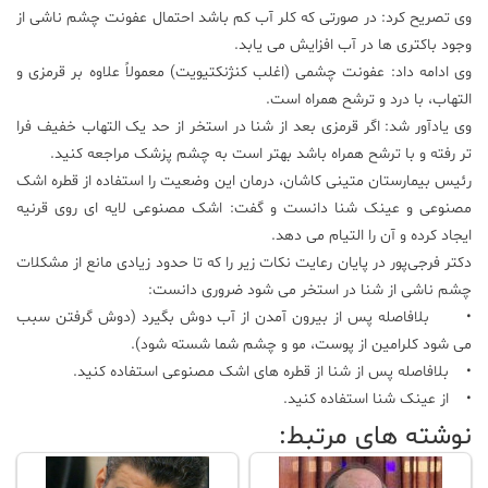
وی تصریح کرد: در صورتی که کلر آب کم باشد احتمال عفونت چشم ناشی از
وجود باکتری ها در آب افزایش می یابد.
وی ادامه داد: عفونت چشمی (اغلب کنژنکتیویت) معمولاً علاوه بر قرمزی و
التهاب، با درد و ترشح همراه است.
وی یادآور شد: اگر قرمزی بعد از شنا در استخر از حد یک التهاب خفیف فرا
تر رفته و با ترشح همراه باشد بهتر است به چشم پزشک مراجعه کنید.
رئیس بیمارستان متینی کاشان، درمان این وضعیت را استفاده از قطره اشک
مصنوعی و عینک شنا دانست و گفت: اشک مصنوعی لایه ای روی قرنیه
ایجاد کرده و آن را التیام می دهد.
دکتر فرجی‌پور در پایان رعایت نکات زیر را که تا حدود زیادی مانع از مشکلات
چشم ناشی از شنا در استخر می شود ضروری دانست:
• بلافاصله پس از بیرون آمدن از آب دوش بگیرد (دوش گرفتن سبب
می شود کلرامین از پوست، مو و چشم شما شسته شود).
• بلافاصله پس از شنا از قطره های اشک مصنوعی استفاده کنید.
• از عینک شنا استفاده کنید.
نوشته های مرتبط: