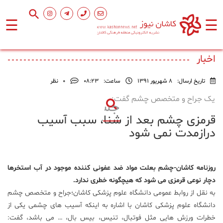
☰
☰
صفحه
اصلی
اخبار
تاریخ ارسال:
8 شهریور 1391
ساعت:
۰۸:۲۳
0
نظر
اجتماعی
یک جراح و متخصص چشم گفت:
قرمزی چشم بعد از شنا، سبب آسیب
فرهنگ
و
درازمدت نمی شود
هنر
روزنامه کاشان-چشم بعلت مواد ضد عفونی کننده موجود در آب استخرها
ورزشی
دچار نوعی قرمزی می شود که هیچگونه خطری ندارد.
به نقل از روابط عمومی دانشگاه علوم پزشکی کاشان؛جراح و متخصص چشم
محیط
دانشگاه علوم پزشکی کاشان با اشاره به اینکه آسیب های چشمی یکی از
زیست
خطرات ورزش هایی مثل فوتبال، تنیس، بیس بال، … می باشد، گفت: