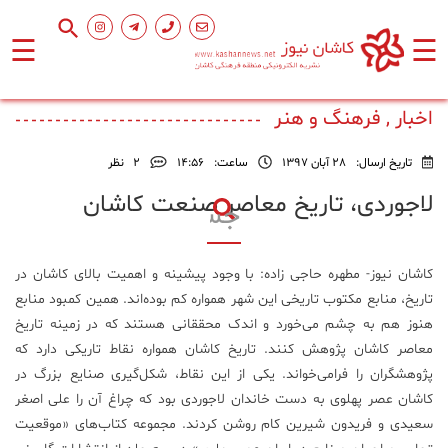
☰
☰
صفحه
اصلی
اخبار , فرهنگ و هنر
تاریخ ارسال:
28 آبان 1397
ساعت:
۱۴:۵۶
2
نظر
اجتماعی
لاجوردی، تاریخ معاصر صنعت کاشان
فرهنگ
و
کاشان نیوز- مطهره حاجی زاده: با وجود پیشینه و اهمیت بالای کاشان در
هنر
تاریخ، منابع مکتوب تاریخی این شهر همواره کم بوده‌اند. همین کمبود منابع
هنوز هم به چشم می‌خورد و اندک محققانی هستند که در زمینه تاریخ
ورزشی
معاصر کاشان پژوهش کنند. تاریخ کاشان همواره نقاط تاریکی دارد که
پژوهشگران را فرامی‌خواند. یکی از این نقاط، شکل‌گیری صنایع بزرگ در
کاشان عصر پهلوی به دست خاندان لاجوردی بود که چراغ آن را علی اصغر
محیط
زیست
سعیدی و فریدون شیرین کام روشن کردند. مجموعه کتاب‌های «موقعیت