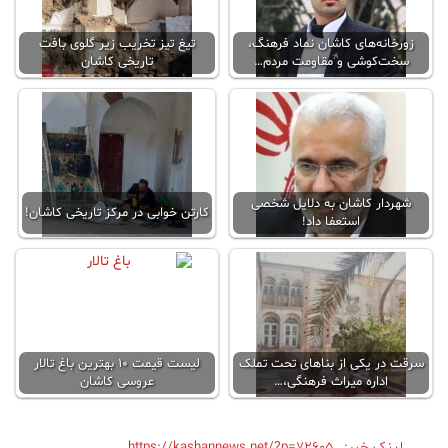
زورخانه‌های کاشان نماد فرهنگ،
تیغ تیز تخریب زیر گلوی بافت
سخت‌کوشی و مقاومت مردم…
تاریخی کاشان
شهردار کاشان به دلایل شخصی
کارتن خوابی در مرکز تاریخی کاشان!
استعفا داد!
سرقت در یکی از بناهای تحت تملک
لیست قیمت ۱۰ بهترین باغ تالار
اداره میراث فرهنگی،…
عروسی کاشان
لینک خبر:
https://kashannews.net/?p=72605