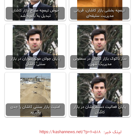
تیمچه بخشی بازار کاشان، قربانی
حوض تیمچه صباغ بازار کاشان
مدیریت سلیقه‌ای
تبدیل به باغچه شد
ساز ناکوک بازار کاشان در سمفونی
پایان جولان موتورسواران در بازار
مدیریت شهری
سنتی کاشان
پایان فعالیت دستفروشان در بازار
امنیت بازار سنتی کاشان را جدی
کاشان
بگیرید
لینک خبر:
https://kashannews.net/?p=60518