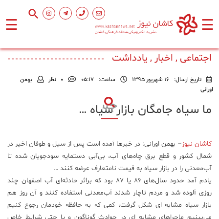
☰
☰
صفحه
اصلی
اجتماعی , اخبار , یادداشت
تاریخ ارسال:
16 شهریور 1395
ساعت:
۰۵:۱۷
0
نظر
بهمن
اجتماعی
اورانی
ما سیاه جامگان بازار سیاه …
فرهنگ
و
هنر
کاشان نیوز
– بهمن اورانی: در خبرها آمده است پس از سیل و طوفان اخیر در
شمال کشور و قطع برق چاه‌های آب، بی‌آبی دستمایه سودجویان شده تا
ورزشی
آب‌معدنی را در بازار سیاه به قیمت نامتعارف عرضه کنند …
یادم آمد حدود سال‌های ۸۶ یا ۸۷ بود که براثر حادثه‌ای آب اصفهان چند
روزی آلوده شد و مردم ناچار شدند آب‌معدنی استفاده کنند و آن روز هم
محیط
بازار سیاه مشابه ای شکل گرفت، کمی که به حافظه خودمان رجوع کنیم
زیست
می‌بینیم ماجراهای مشابه ای در حوادث گوناگون و یا حتی شرایط خاص