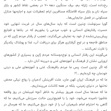
رخ‌داده است، زلزله بم، برف سنگین دهه ۷۰ در بعضی نقاط کشور و بازار
علم
سیاه نان و بازار سیاه اقامتگاه مسافرین ایام تعطیلات عید و اجاره‌بها منازل
و
مسکونی در فصل جابجایی‌ها…
فناوری
گویا سرنوشت چنین است که باید سال‌های سال در غربت تنهایی خود
حسرت رفتارهای انسانی و خوب مردمی را بخوریم که در بلاها و فجایع
عکس
پیش‌بینی‌نشده از خود به نمایش می‌گذارند، تعجب از رفتار مردم ژاپن که در
مناطق فاجعه و در اوج گرفتاری هرگز برای دریافت آب، غذا و پوشاک یکدیگر
پادکست
را غارت نمی‌کنند …
می‌گویند این رفتار انسانی و نوع‌دوستانه مردم ژاپن و بسیاری از کشورهای
اروپایی نشان از فرهنگ و آموزه‌های غنی و دیرینه آنان دارد …
مجله
که اگر چنین است پس ما مردم بافرهنگ غنی و آموزه‌های ملی و دینی
فرهنگی
و
خودمان چه کرده‌ایم …؟!
هنری
ما که در فرهنگ ایران کهن مان، علت آفرینش آدمیان را رواج نیکی محض
نه‌تنها در دنیای زمینی، بلکه در همه کائنات می‌پنداریم…
ما که صدها سال است هرروز بیشتر به خاطر آنچه غیبتمان در روز واقعه
عاشورا نامیده می‌شود، خود را با فجیع‌ترین حالت سرزنش می‌کنیم، ما که
گاهی به احترام امام شیعیان آب را از خود دریغ می‌کنیم، ما که هرسال در
غم بی‌آبی حسین (ع) سیاه‌پوش می‌شویم، چگونه آب را سیاه می‌کنیم …