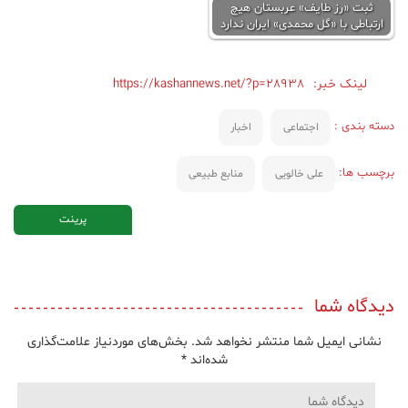
ثبت «رز طایف» عربستان هیچ
ارتباطی با «گل محمدی» ایران ندارد
لینک خبر:
https://kashannews.net/?p=28938
دسته بندی :
اجتماعی
اخبار
برچسب ها:
علی خالویی
منابع طبیعی
پرینت
دیدگاه شما
نشانی ایمیل شما منتشر نخواهد شد.
بخش‌های موردنیاز علامت‌گذاری
شده‌اند
*