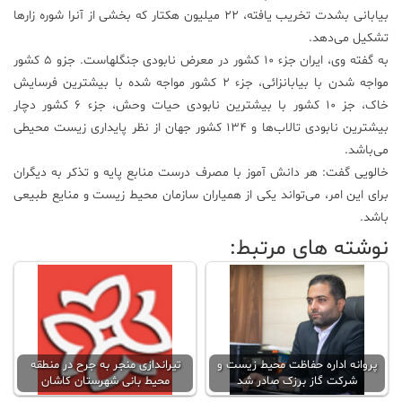
بیابانی بشدت تخریب یافته، ۲۲ میلیون هکتار که بخشی از آنرا شوره زار‌ها
تشکیل می‌دهد.
به گفته وی، ایران جزء ۱۰ کشور در معرض نابودی جنگلهاست. جزو ۵ کشور
مواجه شدن با بیابانزائی، جزء ۲ کشور مواجه شده با بیشترین فرسایش
خاک، جز ۱۰ کشور با بیشترین نابودی حیات وحش، جزء ۶ کشور دچار
بیشترین نابودی تالاب‌ها و ۱۳۴ کشور جهان از نظر پایداری زیست محیطی
می‌‏باشد.
خالویی گفت: هر دانش آموز با مصرف درست منابع پایه و تذکر به دیگران
برای این امر، می‌تواند یکی از همیاران سازمان محیط زیست و منایع طبیعی
باشد.
نوشته های مرتبط:
پروانه اداره حفاظت محیط زیست و
تیراندازی منجر به جرح در منطقه
شرکت گاز برزک صادر شد
محیط بانی شهرستان کاشان