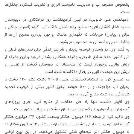
بخصوص مصرف آب و مدیریت نادرست انرژی و تخریب‌ گسترده جنگل‌ها
علم
است.
و
«مهندس علی خالویی» در آیین گرامیداشت روز درختکاری در دبیرستان
فناوری
شهید فخار کاشان افزود: منابع پایه شامل خاک، آب، گیاه (اعم از جنگل و
مرتع و بیابان) می‌باشد که نگهداری عالمانه و بهره برداری صحیح آن‌ها از
عکس
وظایف دینی و انسانی ما محسوب می‌شود.
به گفته وی، در راستای توسعه پایدار و شرایط زندگی برای نسل‌های فعلی و
آتی کشور، حفظ منابع طبیعی، وظیفه‌ همگانی بشمار می‌آید و این وظیفه از
پادکست
ارزش والایی برخوردار است که متاسفانه در دهه‏‌های گذشته از تقدس و
ارزش این موهبت الهی در رفتار ما کاسته شده است.
مجله
وی تصریح کرد: به استناد تحقیقات علمی، از ۷۲۰ دشت کشور ۴۲۰ دشت با
فرهنگی
بحران آب مواجهند. و از ۵۰۰ حوضه آبخیز کشور بیش از ظرفیت تجدید
و
هنری
شوندگی، برداشت منابع آبی را داریم.
وی اظهار داشت: تنها راه حل حفاظت از منابع آبی، اجرای پروژه‌های
آبخیزداری و آبخوان‌های گسترده در مناطق خشک و بیابانی کشور است.
وی تاکید کرد: از سطح ۱۶۴ میلیون هکتار وسعت کشور، ۳۴ میلیون هکتار
آنرا مناطق کویری و بیابانی تشکیل می‌دهد، اراضی شنی ۱۲ میلیون هکتار که
۵ میلیون هکتار آنرا تپه‌های شنی تشکیل می‌دهد. در این بین اراضی