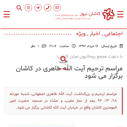
☰
☰
صفحه
اصلی
اجتماعی , اخبار , ویژه
تاریخ ارسال:
16 خرداد 1392
ساعت:
۲۱:۰۶
1
نظر
اجتماعی
با دعوت مجمع روحانیون مبارز کاشان؛
مراسم ترحیم آیت الله طاهری در کاشان
فرهنگ
و
برگزار می شود
هنر
مراسم ترحیم و بزرگداشت آیت الله طاهری اصفهانی، شنبه مورخه
ورزشی
18/ 3/ 92 بعد از نماز مغرب و عشاء در مسجد حضرت امیر
المومنین کاشان واقع در خیابان آیت الله کاشانی برگزار می شود.
محیط
زیست