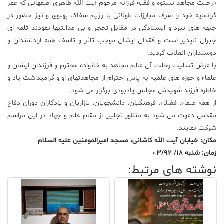
«رحلت مجاهد نستوه و فقیه فرزانه مرحوم آیت الله طاهری اصفهانی که عمر
گرانمایه خود را صرف مبارزات طولانی با رژیم سفاک پهلوی و نیز حضور در
جبهه های نبرد و ایستادگی در مقابل تحجر و بی عدالتیها نمودند ثلمه ای
جبران ناپذیر است و فقدان ایشان موجب تاثر و تاسف همه ارادتمندان و
دوستداران انقلاب گردید.
با عرض تسلیت رحلت آن عالم مجاهد به خانواده محترم و فرزندان ایشان و
علماء و حوزه های علمیه به پاس احترام از مجاهدتهای او و گرامیداشت یاد و
خاطره فرزند شهیدش مجلس یادبودی برگزار می شود.
از همه علماء، فضلاء، فرهنگیان، دانشجویان، بازاریان و یادگاران دوران دفاع
مقدس دعوت می شود به منظور تجلیل از مقام علم و جهاد در این مراسم
شرکت نمایند.
مکان: خیابان آیت الله کاشانی، مسجد امیرالمومنین علیه السلام
زمان: شنبه 18/ 3/92
»
نوشته های مرتبط: