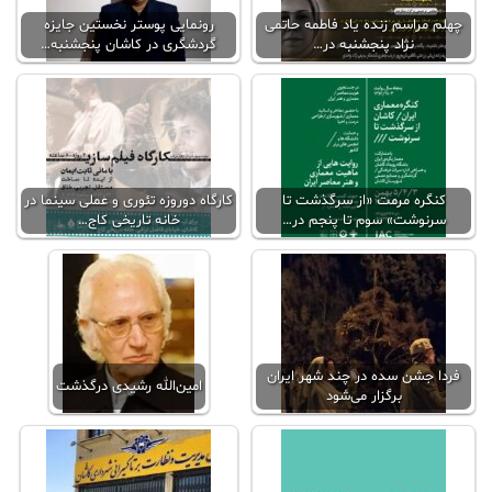
چهلم مراسم زنده یاد فاطمه حاتمی
رونمایی پوستر نخستین جایزه
نژاد پنجشنبه در…
گردشگری در کاشان پنجشنبه…
کنگره مرمت «از سرگذشت تا
کارگاه دوروزه تئوری و عملی سینما در
سرنوشت» سوم تا پنجم در…
خانه تاریخی کاج…
فردا جشن سده در چند شهر ایران
امین‌الله رشیدی درگذشت
برگزار می‌شود