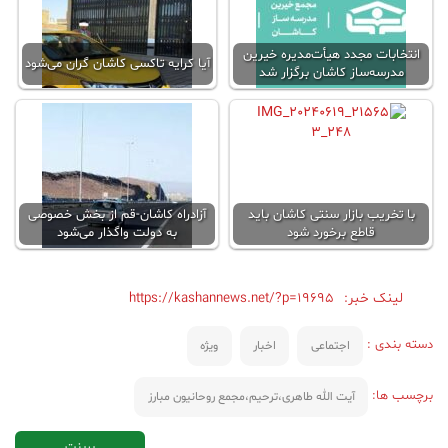
انتخابات مجدد هیأت‌مدیره خیرین
آیا کرایه تاکسی کاشان گران می‌شود
مدرسه‌ساز کاشان برگزار شد
با تخریب بازار سنتی کاشان باید
آزادراه کاشان-قم از بخش خصوصی
قاطع برخورد شود
به دولت واگذار می‌شود
لینک خبر:
https://kashannews.net/?p=19695
دسته بندی :
اجتماعی
اخبار
ویژه
برچسب ها:
آیت الله طاهری،ترحیم،مجمع روحانیون مبارز
پرینت