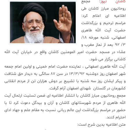
کاشان نیوز
: مجمع
روحانیون مبارز کاشان طی
علم
و
اطلاعیه ای اعلام کرد:
فناوری
مراسم ترحیم و بزرگداشت
حضرت آیت الله طاهری
اصفهانی، شنبه مورخه 18/
عکس
3/ 92 بعد از نماز مغرب و
عشاء در مسجد حضرت امیر المومنین کاشان واقع در خیابان آیت الله
پادکست
کاشانی برگزار می شود.
آیت الله طاهری اصفهانی ، نماینده حضرت امام خمینی و اولین امام جمعه
مجله
شهر اصفهان روز دوشنبه 13/3/92 در سن 87 سالگی به دیدار حق شتافت
فرهنگی
و پیکر ایشان روز سه شنبه با تشییع بر دوش هزاران تن از مردم انقلابی
و
کشورمان در گلستان شهدای اصفهان آرام گرفت.
هنری
مجمع روحانیون مبارز کاشان با انتشار اطلاعیه ای ضمن تسلیت ارتحال آیت
الله طاهری از مردم شهرستانهای کاشان و آران و بیدگل دعوت کرد تا با
حضور در مراسم بزرگداشت این عالم ربانی نسبت به مقام علم و جهاد ادای
احترام کنند.
متن اطلاعیه بدین شرح است: