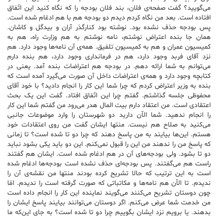
می‌گویید؟ گفت صفحه‌ی فلان، بند فلان بودجه را که نگاه کنید این اتّفاق
افتاده است. بعد من نگاه کردم دیدم دو بودجه هم با هم ادغام شده است.
پس بودجه حذف نشده بود. نوشته بود کنارگذر آران و بیدگل و کاشان.
همان جا بنده اعتراض نوشتم، نامه نوشتم به هم وزارت راه، هم به
کمیسیون عمران و هم به کمیسیون تلفیق. همه‌ی آن نامه‌ها وجود دارد. هم
نزد آقای فربد وجود دارد، هم در فرمانداری وجود دارد، هم بنده دارم
می‌توانم به شما ارائه دهم. در بودجه هم اعتراضات بنده آمد. یعنی در
کتابچه وجود دارد و همه‌ی اعتراضات داخل آن صورت می‌گیرد آمده است که
بنده به وزیر اعتراض کردم که چرا شما این کار را انجام دادید؟ با خود آقای
محفوظی جلسه گذاشتم. گفتم چرا این اتّفاق افتاد. گفت این یک بحث
اعتقادی است. من اعتقاد دارم بیت المال هدر می‌رود من گفتم شما این کار
را انجام ندهید. شما الآن دارید دو شهرستان را وارد موضوعات جانبی
می‌کنید به صلاح هم نیست. منتها ایشان گفت من روی اعتقادات خود
هستم. این‌ها بیایند به من پاسخ دهند که چرا دو تا شده است؟ تا زمانی
که پاسخ من را ندهند من این را قبول نمی‌کنم. این دو باید یکی بشود نباید
دو تا بشود. ولی بودجه‌های آن در هم ادغام شده است. ایشان هم گفتند
راست هم می‌گفتند. پس بودجه‌ای حذف نشده است بودجه‌ها ادغام شده
است به این ترتیب که حالا تشریح کرده بودند منتها من نقشه‌ی آن را
ندیدم. تا الآن هم نامه‌ها و مکاتباتی که صورت گرفته است را ندیدم. امّا
چون دوستان تشریح می‌کنند می‌گویند نماینده این کار را انجام داده است
من خدمت شما عرض می‌کنم. اگر دوستان می‌توانند بیایند پاسخ ایشان را
بدهند. یا برویم نزد ایشان بگوییم چرا دو تا شده است؟ به جای این‌که ما