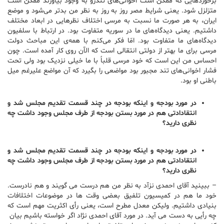
برخوردهایی که ممکن است اخوانی‌های تندرو به وجود بیاورند ممکن است
متزلزل شود. یعنی شرایط مصر روز به روز به نظر من بدتر می‌شود و موضع
ایران، به هر صورت ما نسبت به مرسی اختلاف نظرهایی در ابعاد مختلف
داشتیم. یعنی دیدگاه‌های ما در سوریه متفاوت بود. در ارتباط با سلفیون
دیدگاه‌های ما متفاوت بود. امّا فکر می‌کنم با همه‌ی این مباحث دولت
مرسی برای ما بهتر از دولتی انتقالی است که الآن روی کار آمده است. چون
احساس من این است که خود مرسی قلباً با ما خیلی نزدیک بود ولی تحت
فشار اخوانی‌های تند مجبور بود مواضعی را بگیرد که آن مواضع علیرغم میل
باطنی او بود.
در مورد بودجه و اینکه بودجه در چند قسمت تقدیم مجلس شد و
انتقادادتی هم در مورد بستن بودجه از طرف مجلس وجود داشت چه
نظری دارید؟
در مورد بودجه و اینکه بودجه در چند قسمت تقدیم مجلس شد و
انتقادادتی هم در مورد بستن بودجه از طرف مجلس وجود داشت چه
نظری دارید؟
– ببینید آقای احمدی نزآد به نظر من هم درست می گویند و هم نادرست.
خود ما هم در کمیسیون تلفیق بعضی وقت ها در موضوعات اختلافات
بنیادی داشتیم. ولیکن معدل مطرح است، یعنی رأی اکثریت مهم است که
چه رأیی به دست می آید. در مورد آقای احمدی نژاد اگر خواسته باشیم بیان