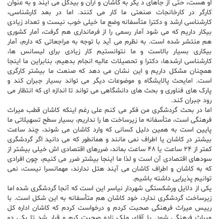
او هست، حتی از جاهای د یگر به کاشان و آران و بیدگل می آیند و به عنوان
کارگر در کارخانجات صنعتی ما کار می کنند. اما در بعد کارشناسی،
کارشناسی ارشد و دکترا متأسفانه وضع ما خیلی خوب نیست و تعداد زیادی
بیکار داریم که می شود آمار رسمی را از فرمانداری هم گرفت، آمار کشوری
هم منتشر شده است. به نظرم می آید با توجه به مراجعاتی که دارم، آمار
بیکاری بسیار بالاست و ما نتوانستیم کار زیادی برای لیسانس ها،
کارشناسی ارشدها، دکترا و تحصیلات عالیه انجام بدهیم، بنابراین ما اینجا
همچنان مشکل داریم و این نشان می دهد که صنعت ما بیشتر کارگری
است. امایحث پالایشگاه و موضوعات دیگر می تواند بسیار جبران کند و
پارک های فناوری و بحث های دانشگاهی می تواند تا اندازه ای که انتظار می
رود جبران کند.
اما در بحث گردشگری من فکر می کنم علی رغم اینکه کاشان قطب میراث
فرهنگی است، متأسفانه ما زیرساخت ها را نداریم، بسیار سطح تسهیلاتی ما
پایین است به همین دلیل کسانی که وارد کاشان می شوند، چند ساعت
بیشتر در کاشان یا اطراف نمی مانند و همانطور که می دانید اگر گردشگری
کمتر از ۲۴ ساعت یا ۴۸ ساعت بماند، ضررهای اقتصادی اش خیلی بیشتر از
سودهای اقتصادی آن است و لذا ما اینجا بیشتر ضرر می کنیم، چون افرادی
که به کاشان و اطراف کاشان می آیند هتل ندارند، مهمانسرا نیست، نمی
توانیم پذیرایی داشته باشیم.
یکی از دلایل ورشکستگی شهردار نیاسر این است که آنجا گردشگری شده اما
زیرساخت گردشگری ندارد، خود کاشان هم متأسفانه به این شکل است. با
رییس میراث فرهنگی صحبت کردم و درخواست کردم که کاشان اداره کل
میراث فرهنگی شود. با آقای ملک زاده صحبت کرم و قرار شد تا یکی دو