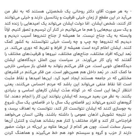
-‌ به هر صورت آقای دکتر روحانی یک شخصیّتی هستند که به نظر من
می‌آید در این مقطع از زمان خیلی ظرفیت و پتانسیل دارند و خیلی می‌توانند
کار کنند، شخص ایشان. امّا دولت ایشان می‌تواند یک امیدهایی را زنده کند
و یک سری بیم‌هایی را هم ما می‌توانیم در کنار آن ترسیم و تصوّر کنیم. اوّلاً
وابسته به یک جناح نیست. ما همیشه از جناح تندروها آسیب دیدیم و
دیدیم که تندروها چه چپ و چه راست خیلی نتوانستند به کشور کمک
کنند. ایشان اعلام کرده است همیشه از افراط و تفریط که دوری می‌کند. در
بُعد این‌که افراد مختلف، جناح‌های مختلف، نیروها و ظرفیت‌های مختلف را
گفتند که پای کار می‌آورند. در سیاست بین الملل دیدگاه‌های ایشان
دیدگاه‌های خوبی است. من فکر می‌کنم بتواند به فضای باز سیاسی خارجی
ما کمک کند. در بُعد داخل هم همین‌طور است. من فکر می‌کنم در قشرهای
مختلفی که در جامعه هستند ایجاد امید کرد. این‌ها امیدها و نقاط مثبت
است امّا نقاط منفی می‌تواند این باشد که مردم احساس می‌کنند، یعنی
انتظار آن‌ها این است که در کوتاه مدّت ایشان کارهای اساسی و بنیادی
بکنند. به نظر من بعید می‌رسد که ایشان بتوانند این کار را انجام دهند. لذا
گروه‌های تندرو می‌تواند زیر فاصله‌ی یک سال یا در فاصله‌ی یک سال شروع
به جوسازی کنند که ایشان نتوانست کار کند، نتوانست به اهداف برسد، و
در نتیجه تشویش اذهان عمومی را داشته باشند. وقتی انسان می‌خواهد
فراجناحی کار کند و افراد مختلف را کنار هم بنشاند هدایت و کنترل آن‌ها
بسیار سخت است. چون هر کدام از این‌ها علاوه بر این‌که در دولت حضور
دارند از حزب و گروه و سیستم خود هم خط می‌گیرند و هماهنگ کردن