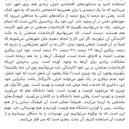
استفاده کنید و دستاوردهای اقتصادی خیلی زیادی هم برای شهر دارد.
می‌دانید که ما یک درصدی را برای همین‌ها اختصاص دادیم که به شهر کمک
کنند. یعنی دو درصد تا پنج درصد از درآمدهای نفتی به مناطقی می‌رود که
حوزه‌های نفتی در آن وجود دارد. این خود یک پتانسیل بالایی است که انجام
می‌شود. بله، ما می‌توانیم بگوییم که کارخانجات صنعتی در هر شهر آلاینده
هم هستند درست است. امّا نمی‌توانیم کارخانجات صنعتی را به علّت
آلایندگی آن نیاوریم. اگر این کار را انجام دهیم مثل شهرهایی می‌شویم که
اصلاً در آن فرصت شغلی وجود ندارد. الآن ما در کشور محل‌هایی را داریم که
درصد بیکاری آن‌ها ۲۴ درصد، ۲۸ درصد، ۳۰ درصد است. خود این بیکاری
موجب اعتیاد و قاچاق شده است، فرهنگ آن‌ها را به هم ریخته است.
مشکلات زیادی برای آن‌ها به وجود آورده است. پس بنابراین این‌که
کارخانجات صنعتی در پی خود آلایندگی دارد می‌توانیم روی آن خط بکشیم؟
بگوییم رهاورد آن چه چیزی است؟ مثلاً رهاورد آن شغل است که خود شغل،
خود عدم بیکاری در یک شهر می‌تواند خیلی تأثیرگذار باشد. بنابراین خود
این ذخایری که خدمت شما عرض شد فرصت و تهدید است. چون کلّاً وارد هر
چیزی که می‌شوید فرصت و تهدید است. شما دانشگاه هم که می‌آورید
فرصت و تهدید است. وقتی شما دانشگاه را در کاشان می‌آورید، فرهنگ‌های
مختلفی به آن‌جا می‌آیند. طبیعتاً ممکن است آن فرهنگ سنّتی را از هم
بپاشند. پس با آوردن دانشگاه هم فرصت آوردیم و هم تهدیداتی دارد. مهم
این است که ما چگونه می‌توانیم این تهدیدات را به حدّاقل برسانیم و از
فرصت آن استفاده کنیم. آن بحث بعدی است که من فکر می‌کنم…