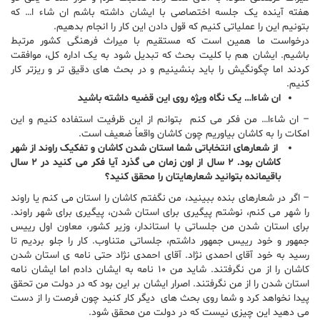
هفته آینده یک جلسه اختصاصی با ایشان داشته باشم ان شاء ا… که
بتونیم این را عملیاتی کنیم که قول دادن این کار را انجام بدهیم.
درخواست ما همین است که مستقیم با میراث فرهنگی کشور مرتبط
باشیم. ایشان هم با کلیت بحث که تبدیل شود به یک اداره کل، موافقت
کردند اما چگونگیش را باید بنشینیم و در بحث های دقیق تر و ریزتر کار
کنیم.
ان شاءا… یک نگاه ویژه روی این قضیه داشته باشید
– ان شاءا… من فکر می کنم بتوانم از این ظرفیت استفاده کنیم و این
امکات را به کاشان بیاوریم چون کاشان واقعاً ضعیف است.
از شعارهای انتخاباتی شما استان شدن کاشان و تفکیک راوند از شهر
کاشان بود. ۲ سال از اون زمان می گذرد آیا فکر می کنید در ۲ سال
باقیمانده بتوانید شعارهایتان را محقق کنید؟
– اگر در شعارهای بنده ببینید، من نگفتم کاشان را استان می کنم یا راوند
را شهر می کنم، نوشتم پیگیری برای استان شدن، پیگیری برای شهر راوند.
برای استان شدن من جلساتی با استاندار، وزیر کشور، معاون اول رییس
جمهور و خود رییس جمهور داشتم، جلساتی متناوب. کار را جلو بردیم تا
رسید به خود آقای احمدی نژاد. آقای احمدی نژاد حتی نامه ی استان شدن
کاشان را از من نگرفتند. شاید من ۱۰ نامه به ایشان دادم اما ایشان نامه
استان شدن را از من نگرفتند. اصرار ایشان بر این بود که در دولت من تحقق
پیدا نخواهد کرد و شما روی بحث های دیگر کار کنید چون فرصت را از دست
می دهید این چیزی نیست که در دولت من محقق شود.