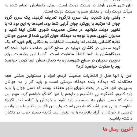
الآن شهر شدن راوند در هیئت دولت است. یعنی کارهایش انجام شده به
هیأت دولت رفته و منتظر مصوبه هیئت دولت است.
وقتی وارد شدید، یک سری کارگروه تعریف کردید، یک سری گروه
جوان که مرتبط با رویکرد جوان گرایی شما بود، امیدها به این بود که با
تغییر دولت بتوانید در بخش مدیریت شهری نقش ایفا کنید و
مدیران شهری هم با توجه به دیدگاه جوان گرایی شما از همین جوانان
نخبه کاشانی باشند، اما وضعیت انتخابات به شکلی رقم خورد که یک
گروه سنتی در کاشان دوباره در سطح کشور صاحب نفوذ شده که
دیدگاهشان با شما کاملاً متفاوت است. آیا با این وضعیت برای
تعیین مدیران در سطح شهرستان، به دنبال نقش ایفا کردن خواهید
بود یا سکوت خواهید کرد؟
من با آنها قبل از انتخابات صحبت کردم. افراد و مسئولین سنتی همه
معتقدند که دیدگاه بنده دیدگاه درستی است و باید کار را به جوانان
بسپریم. آنها حتی در بحث شورای شهر معتقد بودند که نسل جوان را باید
وارد کنیم. گفتگوهایی داشتیم و بازهم با آنها گفتگو خواهم کرد. مهم این
است که نسل جوان به سیستم وارد شود و خودش را آماده کند. اگرچه
مقاومت هایی هم باشد که طبیعی است. ولی من فکر می کنم ما می توانیم
ترکیبی از جوانان و افراد باتجربه را به عنوان یک گزینه بسیار خوب در کاشان
داشته باشیم.
برخلاف آنچه گفته می شود در عمل دیده می شود، در انتخابات
آخرین ارسال ها
شوراها اگر چه تقریباً تکذیب کردید اما کارگروه هایی که تقریباً با نام
شما فعالیت می کردند چینشی داشتند که با گروه سنتی کاملاً