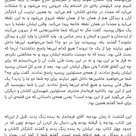
کنیم چند کیلومتر بالای دار السّلام یک خروجی زده می‌شود و تا مشکات
می‌آید که مجدّد در جاده‌ی کاشان- قم می‌آید. به همین ترتیب آن کنارگذر
آران و بیدگل هم از همان جا از همان نقطه شروع می‌شود و به این نقطه
می‌آید و مجدّداً در همان نقطه خاتمه پیدا می‌کند. وقتی ایشان نقشه را دید
یک سؤال پرسید. گفت مگر نه این‌که شما ماشین‌هایی که از بیرون می‌آیند
از اردستان و نایین و کرمان و بندر عبّاس و… وارد کاشان یا وارد آران و بیدگل
نشوند؟ گفتند بله. پرسیدند چرا در دو جا؟ شما می‌خواهید این‌ها داخل
شهر نیایند چرا از یک جا نروند؟ هیچ کدام این‌ها پاسخ نداشتند! آن‌جا که
بحث فنّی بود. بنده که نه دوست داشتم ایشان برود و نه مخالفتی نکردم،
نه قرار ما بر این بود و نه در این بحث فنّی علّت آن را می‌دانستم که برای
چه این اتّفاق افتاد؟ ولی سؤال ایشان این بود. بعد از مدیر کلّ استان پرسید
ایشان پاسخ ندادند. از همه‌ی مسئولین پرسید پاسخ ندادند. گفت برای چه؟
شما می‌خواهید ماشین‌ها داخل شهر نیایند برای چه شما دو جا را زدید؟ یک
سؤال فنّی پرسید و هیچ کدام این‌ها پاسخ ندادند. این را شما بنویسید اگر
غیر از این بود بالاخره فرماندار محترم، مسئولین شهرسازی کاشان و دیگران
مگر می‌گوید غیر از این بوده است؟ یعنی همه‌ی داستانی که من قصّه‌ی آن را
برای شما گفتم همین بود.
این گذشت تا زمان بودجه. آقای فرماندار به بنده زنگ زدند. قبل از این‌که
من کتاب بودجه را گرفته بودم ولی دنبال باز کردن آن نبودم چون که در
حدود چهار کتاب بود. ایشان به بنده زنگ زدند و گفتند کنارگذر کاشان و
آران و بیدگل در هم ادغام شده است. گفتم شما از کجا این بحث را