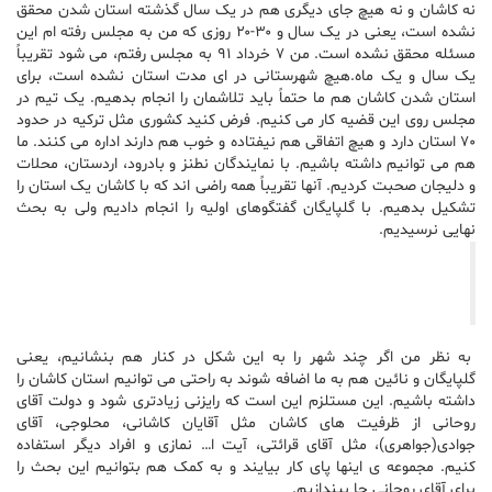
نه کاشان و نه هیچ جای دیگری هم در یک سال گذشته استان شدن محقق
نشده است، یعنی در یک سال و ۳۰-۲۰ روزی که من به مجلس رفته ام این
مسئله محقق نشده است. من ۷ خرداد ۹۱ به مجلس رفتم، می شود تقریباً
یک سال و یک ماه.هیچ شهرستانی در ای مدت استان نشده است، برای
استان شدن کاشان هم ما حتماً باید تلاشمان را انجام بدهیم. یک تیم در
مجلس روی این قضیه کار می کنیم. فرض کنید کشوری مثل ترکیه در حدود
۷۰ استان دارد و هیچ اتفاقی هم نیفتاده و خوب هم دارند اداره می کنند. ما
هم می توانیم داشته باشیم. با نمایندگان نطنز و بادرود، اردستان، محلات
و دلیجان صحبت کردیم. آنها تقریباً همه راضی اند که با کاشان یک استان را
تشکیل بدهیم. با گلپایگان گفتگوهای اولیه را انجام دادیم ولی به بحث
نهایی نرسیدیم.
به نظر من اگر چند شهر را به این شکل در کنار هم بنشانیم، یعنی
گلپایگان و نائین هم به ما اضافه شوند به راحتی می توانیم استان کاشان را
داشته باشیم. این مستلزم این است که رایزنی زیادتری شود و دولت آقای
روحانی از ظرفیت های کاشان مثل آقایان کاشانی، محلوجی، آقای
جوادی(جواهری)، مثل آقای قرائتی، آیت ا… نمازی و افراد دیگر استفاده
کنیم. مجموعه ی اینها پای کار بیایند و به کمک هم بتوانیم این بحث را
برای آقای روحانی جا بیندازیم.