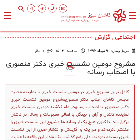
☰
☰
صفحه
اصلی
اجتماعی , گزارش
تاریخ ارسال:
9 مرداد 1392
ساعت:
۰۵:۱۴
0
نظر
اجتماعی
مشروح دومین نشست خبری دکتر منصوری
با اصحاب رسانه
فرهنگ
و
هنر
کامل ترین مشروح خبری در دومین نشست خبری با نماینده محترم
مجلس کاشان جناب دکتر منصوریمشروح دومین نشست خبری
ورزشی
دکتر منصوری با اصحاب رسانهدر ماه گذشته دومین نشست خبری
نماینده کاشان و آران و بیدگل با اهالی مطبوعات و رسانه در کاشان
برگزار شد. تا کنون هیچ یک از رسانه ها مشروح این نشست خبری را
محیط
منتشر نکرده‌اند و هر یک به گزینش و انتشار خبری از این نشست
زیست
خبری بسنده نمودند. علی رغم گذشت یک ماه از این واقعه با عنایت