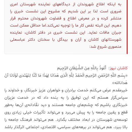
به اینکه اطلاع شهروندان از دیدگاههای نماینده شهرستان امری
علم
ضروری است لذا بر این شدیم که مشروح این نشست خبری را
و
منتشر کرده و در معرض اطلاع و قضاوت شهروندان محترم قرار
فناوری
دهیم. این البته نقص کار ما را توجیه نمی‌کند.اما حداقل ممکن است
جبران مافات نماید. این نشست خبری در دفتر کاشان، نماینده
عکس
شهرستانهای کاشان و آران و بیدگل با سخنان دکتر عباسعلی
منصوری شروع شد:
پادکست
کاشان نیوز
: أَعُوذُ بِاللَّهِ مِنَ الشَّیْطَانِ الرَّجِیم
مجله
«بِسْمِ اللَّهِ الرَّحْمَنِ الرَّحِیمِ الْحَمْدُ لِلَّهِ الَّذِی هَدَانَا لِهَذَا مَا کُنَّا لِنَهْتَدی‏ لَوْلَانَا أنْ
فرهنگی
هَدانالله»
و
خیرمقدم عرض می‌کنم خدمت برادران و خواهران عزیز خبرنگار، و خداوند را
هنری
سپاس‌گزار هستم که این توفیق را به بنده داد که در خدمت عزیزان
خبرنگاری باشیم که چشم‌های جامعه هستند و دید نقّادانه‌ی آن‌ها به‌طور
قطع و یقین جامعه را به پیش می‌برد و می‌تواند تأثیرات خیلی زیادی روی
توسعه‌ی شهرستان در ابعاد مختلف بگذارد. هم می‌تواند فرهنگ جامعه را
بالا ببرد، هم می‌تواند در برهه‌‌های سیاسی، اقتصادی، اجتماعی اثرگذار باشد