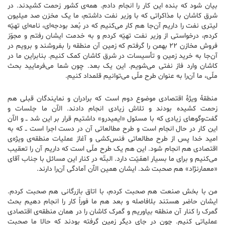
بیان شود که بنده این کار را انجام دادم. همه‌ی کشور زحمت کشیدند. در
شرق کاشان با مذاکراتی که با وزیر نفت داشتم، ما یک مخزن صد میلیون
لیتری نفت را داریم آن‌جا هم کار می‌کنیم که در بُعد بودجه‌ای، نامه‌ای تهیّه
کردم، درخواستی از وزیر نفت تهیّه کردم و به خدمت ایشان رفتم و مجوّز
فروش مخازن ۲۲ بهمن را گرفتم که زمین آن منطقه را بفروشند و برویم در
آن‌جا به خرید زمین و تأسیسات در شرق کاشان کمک کنیم. بنابراین ما در
کاشان وارد فاز نفتی می‌شویم. این یک بعد. چون شما می‌فرمایید بحث
ملّی، ما آن‌را به عنوان طرح ملّی می‌توانیم قلمداد کنیم.
منطقهٔ ویژهٔ اقتصادی موضوع دوم است که برادران و نمایندگان قبلی هم
زحمت کشیده بودند و تلاش زیادی انجام دادند. الآن ما جلسات و
گفت‌وگوهای زیادی که با مسئول «ایمیدرو» داشتیم قرار بر این شد ــ و الآن
این کار در حال انجام است و طرح مطالعاتی آن در دست اجرا است ــ که به
امید خدا پس از طرح مطالعاتی فنس‌کشی و آغاز عملیات منطقه‌ی ویژه‌ی
اقتصادی هم انجام شود. این هم یک طرح ملّی است که داریم آن را تعقیب
می‌کنیم و برای ما بسیار اهمّیّت دارد. البتّه در کنار این مسائل با جناب آقای
«معمارنژاد» هم صحبت شد. ایشان همین الآن آمادگی آن‌را دارند.
من با بخش صنعت هم صحبت کردم، با اتاق بازرگانی هم صحبت کردم.
ایشان حاضر هستند بلافاصله و بعد هم ما فوراً کار را انجام دهیم بحث
گمرک را کنار آن منطقه بیاوریم و گمرک کاشان را در‌‌ همان منطقه‌ی اقتصادی
عملیاتی کنیم. چون در جای دیگر زمین گرفته بودند که حالا ما صحبت