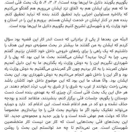
بگوییم بگویند دلایل ما این‌ها بوده است۱، ۲، ۳، ۴، ۵ یک بحث فنّی است.
ما که هم برای ایشان هم به اتّفاق نزد ایشان می‌رویم هم گفتگو می‌کنیم
که بالاخره مسئولین اجرایی باید تحقیق کنند بنده که نباید تحقیق کنم.
بنده هم در کنار ایشان در خدمت ایشان هستم. برویم و این را در استان و
خود وزارت راه و شهرسازی تشریح کنیم بگوییم دلایل ما این‌ها بوده است.
البتّه من بعدها از یکی از برادرانی که دست اندر کار این قضیه بود سؤال
کردم که ایشان به من گفتند ما بیشتر در بحث مصوّبه‌ی دوم این هدف را
داشتیم که یک راهی را برای راه‌های خروجی داخل خود کاشان بزنیم. گفتم
پس چرا به آن‌جا بردید؟ ایشان می‌گفتند بحث ما این بود که پول را از
شهرداری نگیریم این را به دوش وزارت راه بگذاریم. ما به این دلیل آمدیم
عنوان کمربند را به کار بردیم چون اگر کمربندی می‌گفتیم به دوش وزارت راه
بود و اگر این را داخل شهر انجام می‌دادیم به دوش شهرداری بود. این بحث
ایشان بود. والّا هدف ما این بود که این موضوع داخل خود کاشان باشد
یعنی راحت بتوانند از غرب به شرق یا از شرق به غرب تردّد انجام دهند. در
هر حال این یک بحث فنّی است. آن چیزی که به عهده‌ی بنده است دست
دوستان را بگویم، جلسات فنّی برگزار کنم، بنشینند، متقاعد کنند و بودجه
حذف نشده و دو کد در هم ادغام شده است. این ادغام کد دارد و دوباره
می‌تواند تفکیک بشود اگر ما بتوانیم بحث فنّی را جا بیاندازیم. مخصوصاً
حالا که دولت هم عوض شده است و با وزیر جدید و مجموعه‌ی جدید. امّا
این بحث‌های فنّی بحث‌هایی است که کار من نیست کار متخصّصین
شهرستان است. من نمی‌دانم تا چه حد توانستم این بحث را روشن