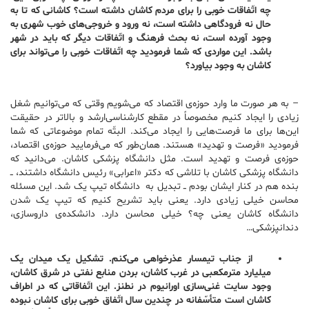
چه اتّفاقات خوبی را برای مردم کاشان داشته است؟ کاشانی که تا به
حال نه فرودگاهی داشته است، نه ورود و خروجی‌های خوب شهری به
وجود آورده است، نه بحث فرهنگ و اتّفاقات دیگر که باید در شهر
باشد. این مواردی که شما فرمودید چه اتّفاقات خوبی را می‌تواند برای
کاشان به وجود بیاورد؟
– به هر صورت ما وارد حوزه‌ی اقتصاد که می‌شویم وقتی که می‌توانیم شغل
زیادی را ایجاد کنیم مخصوصاً در مقطع کارشناسی‌ارشد و بالاتر در حقیقت
این‌ها برای ما فرصت‌هایی را ایجاد می‌کند. البتّه تمام موضوعاتی که شما
فرمودید «فرصت و تهدید» هستند. همان‌طور که می‌فرمایید حوزه‌ی اقتصاد،
حوزه‌ی فرصت و تهدید است. مثل دانشگاه پزشکی کاشان. می‌دانید که
دانشگاه پزشکی کاشان با تلاشی که دکتر «اعرابی» رئیس دانشگاه داشتند، ــ
بنده هم در کنار ایشان بودم ــ تبدیل به دانشگاه تیپ یک شد. این مسئله
محاسن خیلی زیادی دارد. یعنی باید تشریح کنیم که تیپ یک شدن
دانشگاه کاشان یعنی چه؟ خیلی محاسن دارد. دانشکده‌ی داروسازی،
دندانپزشکی…
از جناب تیمسار عذرخواهی می‌کنم. تشکیل یک میدان یک
میلیارد مترمکعبی در غرب کاشان، بردن منابع نفتی در شرق کاشان،
وجود سایت غنی‌سازی اورانیوم در نطنز. این اتّفاقاتی که در اطراف
کاشان است متأسّفانه در چندین سال اتّفاق خوبی برای کاشان نبوده