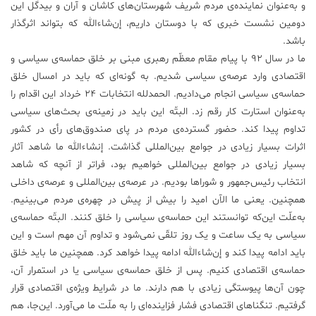
و به‌عنوان نماینده‌ی مردم شریف شهرستان‌های کاشان و آران و بیدگل این
دومین نشست خبری که با دوستان داریم، إن‌شاءالله که بتواند اثرگذار
باشد.
ما در سال ۹۲ با پیام مقام معظّم رهبری مبنی بر خلق حماسه‌ی سیاسی و
اقتصادی وارد عرصه‌ی سیاسی شدیم. به گونه‌ای که باید در امسال خلق
حماسه‌ی سیاسی انجام می‌دادیم. الحمدلله انتخابات ۲۴ خرداد این اقدام را
به‌عنوان استارت کار رقم زد. البتّه این باید در زمینه‌ی بحث‌های سیاسی
تداوم پیدا کند. حضور گسترده‌ی مردم در پای صندوق‌های رأی در کشور
اثرات بسیار زیادی در جوامع بین‌المللی گذاشت. إنشاءالله ما شاهد آثار
بسیار زیادی در جوامع بین‌المللی خواهیم بود، فراتر از آنچه که شاهد
انتخاب رئیس‌جمهور و شوراها بودیم. در عرصه‌ی بین‌المللی و عرصه‌ی داخلی
همچنین. یعنی ما الآن امید را بیش از پیش در چهره‌ی مردم می‌بینیم.
به‌علّت این‌که توانستند این حماسه‌ی سیاسی را خلق کنند. البتّه حماسه‌ی
سیاسی به یک ساعت و یک روز تلقّی نمی‌شود و تداوم آن مهم است و این
باید ادامه پیدا کند و إن‌شاءالله ادامه پیدا خواهد کرد. همچنین ما باید خلق
حماسه‌ی اقتصادی کنیم. پس از خلق حماسه‌ی سیاسی یا در استمرار آن،
چون آن‌ها پیوستگی زیادی با هم دارند. ما در شرایط ویژه‌ی اقتصادی قرار
گرفتیم. تنگناهای اقتصادی فشار فزاینده‌ای را به ملّت ما می‌آورد. این‌جا، هم