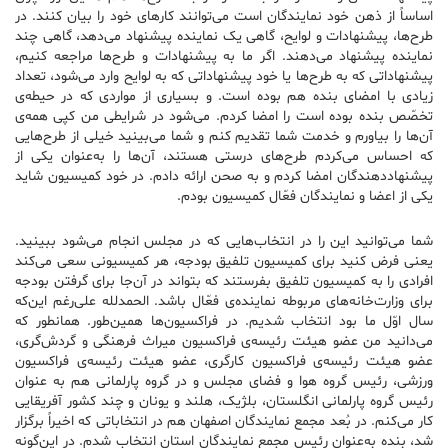
اساساً از ذهن خود نمایندگان است می‌توانند کارهای خود را بیان کنند. در
طرح‌ها، پیشنهادات و لوایح، گاهی یک نماینده پیشنهاد می‌دهد، گاهی چند
نماینده پیشنهاد می‌دهند. اگر ما به پیشنهادات و طرح‌ها مراجعه کنیم،
پیشنهاداتی که به طرح‌ها یا خود پیشنهاداتی که به لوایح وارد می‌شود، تعداد
زیادی با امضای بنده هم بوده است. و بسیاری از مواردی که در حیطه‌ی
تخصّص بنده بوده است را امضا کردم. می‌شود در شرایطی من کپی همه‌ی
آن‌ها را بیاورم و خدمت شما تقدیم کنم و شما می‌بینید خیلی از طرح‌هایی
که احساس می‌کردم طرح‌های درستی هستند، آن‌ها را به‌عنوان یکی از
پیشنهاددهندگان امضا کردم و به صحن ارائه دادم. در خود کمیسیون شاید
یکی از اعضا و نمایندگان فعّال کمیسیون بودم.
شما می‌توانید این‌ را در انتخاب‌هایی که در مجلس انجام می‌شود ببینید.
یعنی فرض کنید برای کمیسیون تلفیق بودجه، هر کمیسیونی سعی می‌کند
افرادی را به کمیسیون تلفیق بفرستند که بتواند در آن‌جا برای گرفتن بودجه
برای وزارت‌خانه‌های مربوطه نماینده‌ی فعّال باشد. الحمدلله علی‌رغم این‌که
سال اوّل ما بود انتخاب شدیم. در فراکسیون‌ها همین‌طور. همانطور که
می‌دانید من عضو هیئت رئیسه‌ی فراکسیون میراث فرهنگی و گردش‌گری،
عضو هیئت رئیسه‌ی فراکسیون کارگری، عضو هیئت رئیسه‌ی فراکسیون
ورزشی، رئیس گروه هوا و فضای مجلس و در گروه پارلمانی هم به عنوان
رئیس گروه پارلمانی انگلستان، بلژیک، هلند و یونان و چند کشور آفریقایی
کار می‌کنم. در بُعد مجمع نمایندگان اصفهان هم در انتخاباتی که اخیراً برگزار
شد، بنده به‌عنوان رئیس مجمع نمایندگان استان انتخاب شدم. در این‌گونه