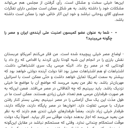
این‌ها خیلی سخت و مشکل است. رأی گرفتن از مجلس هم می‌تواند
مشکلات خود را داشته باشد. به هر شکل ممکن است مجلس دارای تفکّرات
مساوی آقای روحانی نباشد و خود این آثار خاصّ خود را ممکن است داشته
باشد.
-‌ شما به عنوان عضو کمیسون امنیت ملی آینده‌ی ایران و مصر را
چگونه می‌بینید؟
-‌ اوضاع مصر خیلی پیچیده شده است. من فکر می‌کنم آمریکاو عربستان
نقش بارزی را در انجام این شبه کودتا بازی کردند یا اقدامی که رخ داد یا
کودتایی که در مصر رخ داد. البتّه مرسی یک سری اشتباهاتی داشت.
اشتباهات او هم اشتباهات محرز بود امّا دولت آینده دولتی خواهد بود که
بیشتر به سمت آمریکا تمایل خواهد داشت و حتّی ممکن است با اسرائیل
مهربان‌تر باشد. به نظر من بعید می‌رسد که مواضع آن با مواضع ما خیلی
نزدیک باشد. باید ببینیم که چه اتّفاقاتی در مصر می‌افتد. ضمن این‌که به
هر صورت طرفداران مرسی هم تعداد خیلی زیادی هستند. ممکن است ما در
طول مدّت این یک سال آرامشی را در مصر نبینیم. یعنی بستر کنار رفتن
مبارک با مرسی تفاوت دارد. اخوان‌ها در مصر پایگاه دارند، جایگاه دارند،
طرفدار خیلی زیاد دارند، بعضاً طرفدارهای خیلی تندی هم دارند که به نظر
من بعید می‌رسد که اجاز بدهند دولت موقّتی سر کار بیاید. اصولاً یک دولت
موقّت استحکام چندانی ندارد. وقتی که مستحکم نباشد در مقابل این‌گونه