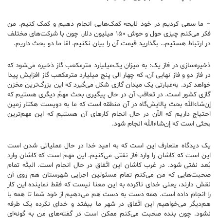
– ما سعی کردیم در خود لایحه کمک‌هایی انجام دهیم و کمک کنیم. من
فکر می‌کنم چیزی حول و حوش ۱۵۰ میلیون دلار. چون با شرکت‌های مختلف
در ارتباط هستیم… بگذارید قیمت آن را بیان نکنیم. امّا ما دو بحث داریم.
ذخیره‌سازی در فاز یک: به میزان یک‌میلیارد مترمکعب گاز ذخیره می‌شود که
در فاز دو و فاز نهایی آن‌، که چهار الی پنج میلیارد مترمکعب گاز افزایش پیدا
خواهد کرد. به‌عبارتی یک میدان گازی شکل می‌گیرد که این بزرگ‌ترین مخزن
گازی کشور است. در تعاقب آن در حال پیگیری بحث مهمّ دیگری هستیم که
إن‌شاءالله بحث پالایش‌گاه در آن منطقه است که ما به دویست هکتار زمین
احتیاج داریم که الآن در حال انجام کارهای آن هستیم که این مهم‌ترین
بحثی است که إن‌شاءالله انجام شود.
یک دیدگاه متعارف این است که به امید خدا در حال عملیاتی شدن است
این‌ است که کاشان را وارد فاز نفتی می‌کنیم. این مهم است که کاشان وارد
بُعد نفتی شود. در غرب کاشان این اتّفاق در حال انجام است. البتّه تمام
صحبت‌هایی که من می‌کنم تمام مسئولین اجرایی شهرستان هم روی آن
نقش دارند، یعنی خدای ناکرده به این معنا نیست که فقط نماینده این کار
را انجام داده است. همه دست به دست هم می‌دهیم از خود شما تا همه با
هم‌دیگر می‌خواهیم این اتّفاق در شهر ما بیفتد و خدای نکرده یک طرفه
نشود. چون بنده صحبت می‌کنم ممکن است در گفته‌های من به گونه‌ای