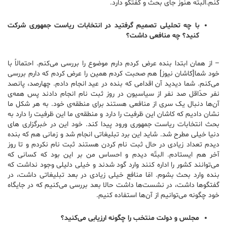
کنم.البتّه هنوز جای بحث و گفتگو دارد.
با چه تحلیلی تصمیم گرفتید در انتخابات ریاست جمهوری شرکت
کنید؟ چه منافعی داشت؟
– از همان ابتدا بنده عرض کردم دارم موضوع را بررسی می‌کنم. احتمالاً با
خود شما[کاشان نیوز] هم صحبت کردم همین را عرض کردم که دارم بررسی
می‌کنم. شما دیدید آن اقدامی که بنده در عید انجام دادم. چهارصد، پانصد
نفر حدّاقل صد نفر از سیاسیون در روز ثبت نام انجام دادند پس همه‌ی
آن‌ها دنبال یک سری از منافعی هستند برای منطقه‌ی خود. به هر شکل ما
نشان دادیم که کاشان این ظرفیت را دارد و منطقه‌ی ما این ظرفیت را دارد به
بحث انتخابات ریاست جمهوری ورود پیدا کند. خود این در خبرگزاری های
دنیا خیلی مطرح شد. شاید این برد تبلیغاتی انجام شد و زمانی هم که بنده
دیدم تعداد زیادی در حال ثبت نام کردن هستند ثبت نام نکردم و تا روز
آخر هم ایستادم. البتّه دیدم و احساس من بر این بود که کسانی که
می‌توانند کشور را اداره کنند وارد گود شدند و خیلی دلیلی وجود نداشت که
بنده وارد بحث بشوم. امّا منافع خیلی زیادی در بعد تبلیغاتی داشت، در
گفتگوها داشت، در نشست‌ها داشت حالا بعد بررسی می‌کنیم که در جایگاه
خود چگونه می‌توانیم از آن‌ها استفاده کنیم.
مجلس و دولت منتخب را چگونه ارزیابی می‌کنید؟