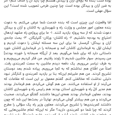
بوده است بنده که بچّه‌ی آران و بیدگل هستم چرا باید آن را حذف کنم؟ اگر
به ضرر آران و بیدگل بوده است چرا چنین طرحی تصویب شده است؟ این
سؤال مهمّی است.
امّا واقعیّت این چیزی است که بنده خدمت شما عرض می‌کنم. به دعوت
بنده معاون امور مجلس و وزارت راه و شهرسازی به کاشان و آران و بیدگل
دعوت شدند که از سه پروژه بازدید کنند. ۱- ما برای پروژه‌ی راه مشهد اردهال
احتیاج به بودجه داشتیم. ۲- راه کاشان- ورکان- گلپایگان. ۳- بحث جاده‌ی
آران و بیدگل- گرمسار. ما برای این سه مسئله ایشان را دعوت کردیم و
ایشان اوّل به فرمانداری کاشان آمد و صبحانه را در فرمانداری کاشان خورد
داستانی دارد که برای شما می‌گویم. بعد از آن[که صبحانه را خورده بودند]
من رسیدم. سوار ماشین شدیم تا راوند رفتیم. من فکر کردیم می‌پیچیم و
به طرف نیاسر می‌رویم. یک دفعه دیدم ماشین به سمت کمربندی رفت.
اصلاً من اطّلاع هم نداشتم که به کجا می‌رویم. پیاده شدم بعد دوستان
تشریح کردند. من هم علیرغم این‌که بنا بر بازدید کمربندی و کنارگذر نبود
دلیلی نداشت که مخالفتی کنم. گفتم معمول بر این است که مقامات که
می‌آیند از او استفاده می‌کنند. من هم گوش می‌کردم. هم فرماندار بودند
هم مدیر کلّ راه و شهرسازی استان بودند هم رئیس راه و شهرسازی کاشان
بودند، معاون فرماندار بودند همه‌ی این‌ها داشتند گفتگو می‌کردند، صحبت
می‌کردند و من هم بیشتر گوش می‌کردم. نهایتاً در بحث‌ها این شد که چون
داشتند کمربندی‌ها را تشریح می‌کردند، معاون وزیر راه یک سؤالی را مطرح
کردند که چرا شما دو کمربندی دارید؟ مگر نه این‌که تمام ماشین‌هایی که
می‌خواهند وارد کاشان شوند [باید از کمربندی خارج شوند؟]، باید تشریح