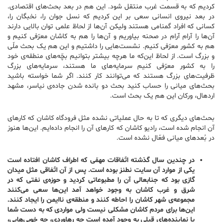
کردیم که به قسمت غرب منتقل شود. این هم در بعد بحث‌های اقتصادی.
در بعد نیروی انسانی سعی بر این کردیم که نسل جوان را، نخبگان را،
کسانی که افراد گمنامی هستند ولیکن آن‌ها از لحاظ علمی توان بالایی دارند
آن‌ها را آرام آرام در صحنه بیاوریم و آن‌ها را هم به کاشان معرّفی کنیم و
هم به کشور معرّفی کنیم. نشست‌هایی را داشتیم و این هم یک بحث ملّی
و بزرگ است. از لحاظ این‌که ما هرچه بیشتر بتوانیم بچّه‌های منطقه‌ی خود
را به کشور معرّفی کنیم سرمایه‌های ما هستند، سرمایه‌های بزرگ
ظرفیت‌های بزرگ هستند که می‌توانند کار کنند. اگر شما خواسته باشید
بحث‌های میانی را حساب کنید بحث دو بانده شدن جاده‌ی نیاسر، مشهد
اردهال، ورکان این هم یک بحث است.
بحث‌های دیگری که تا به حال عملیاتی نشده مثل فرودگاه کاشان که کارهای
آن انجام شده است، رادیو کاشان که کارهای آن را انجام داده‌ایم. این‌ها هنوز
در بُعدهای میانی فعّال نشده است.
در چندین سال گذشته اتّفاقات مهمّی که اطراف کاشان افتاده است
یکی از موارد آن سایت نطنز بوده است. پس از آن اتّفاقی مثل میدان
گازی بود که جنابعالی آن را مطبوعاتی کردید و حوزه‌ی نفتی که در
شرق و غرب کاشان به وجود خواهد آمد این‌ها سعی می‌کنند
مجموعه‌ی شهر کاشان را احاطه کنند و منطقه‌ی ناایمن را ایجاد کنند.
این‌ها برای مردم کاشان مشکلی نیست ولی مواردی که به دست شما
یا نماینده‌های قبلی به وجود آمده است چه رهاوردی، چه خوبی‌هایی،