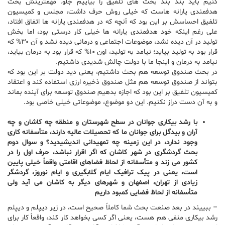
کنیم باید بند بند بحث های تلفیق را بیاییم جلو. مهمترینش بحث
هدفمندی یارانه هاست که خیلی روش حرف داشت، مجلس و کمیسیون
تلفیق احساسش بر این بود که آنچه که در هدفمندی یارانه ها اتفاق افتاد،
علی رغم اینکه خود هدفمندی یارانه ها خیلی کار درستی بود، اما بخش
تولید در آن دیده نشد، موضوعات اجتماعی و درمانی دیده نشد و آن ۳۰% که
قرار بود به تولید بیاید؛ نیامد به تولید، اون ۱۰% که قرار بود به درمان بیاید،
نیامد به درمان و اینجا ما با دولت چالش شدیدی داشتیم.
در بحث صندوق توسعه هم بحث داشتیم، یعنی دید دولت بر این بود که
بتواند از صندوق توسعه هم مثل صندوق ذخیره ارزی استفاده کند و اعتقاد
کمیسیون تلفیق بر این بود که اجازه بدهیم صندوق توسعه برای آینده بماند
و به آن دست دراز نکنیم. این دو موضوع، موضوعاتی خیلی خاصی بود.
با رشد بیکاری جوانان در سطح شهرستان و منطقه چه کاشان و چه
آران و بیدگل برای جوانان ما که تحصیلات عالیه دارند، متأسفانه کاری
وجود ندارد، در این زمینه چه تمهیدانی اندیشیدید؟ و سوال دوم
بحث گردشگری در شهر کاشان که اگر اقرار نباشد، حرف اول را در
کشور می زند و متأسفانه از لحاظ فضاهای اقامتی واقعاً خیلی پایین
است، یعنی در پیک ترافیک ایام گلابگیری و ایام نوروز، گردشگر
زیادی از تهران، اصفهان و شهرهای دیگر به کاشان می آید ولی
متأسفانه از لحاظ فضایی کمبود داریم
– ببییند در بعد صنعت بحث شما کاملاً صحیح است، در زیر دیپلم و دیپلم
رشد بیکاری منفی هم هست، یعنی اگر کسی بخواهد کار کند، واقعاً کار برای