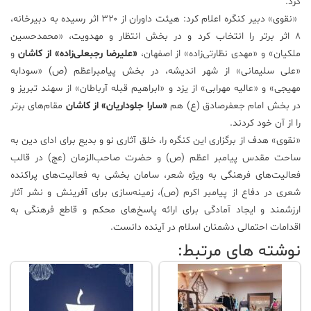
کرد.
«نقوی» دبیر کنگره اعلام کرد: هیئت داوران از ۳۲۰ اثر رسیده به دبیرخانه،
علم
و
۸ اثر بر‌تر را انتخاب کرد و در بخش انتظار و مهدویت، «محمدحسین
فناوری
ملکیان» و «مهدی نظارتی‌زاده» از اصفهان‌،
«علیرضا رجبعلی‌زاده» از کاشان
و
«علی سلیمانی» از شهر اندیشه‌، در بخش پیامبراعظم (ص) «سودابه
مهیجی» و «عالیه مهرابی» از یزد و «ابراهیم قبله آرباطان» از سهند تبریز و
عکس
در بخش امام جعفرصادق (ع) هم
«سارا جلوداریان» از کاشان
مقام‌های بر‌تر
را از آن خود کردند.
پادکست
«نقوی» هدف از برگزاری این کنگره را، خلق آثاری نو و بدیع برای ادای دین به
ساحت مقدس پیامبر اعظم (ص) و حضرت صاحب‌الزمان (عج) در قالب
مجله
فعالیت‌های فرهنگی به ویژه شعر، سامان بخشی به فعالیت‌های پراکنده
فرهنگی
شعری در دفاع از پیامبر اکرم (ص)، زمینه‌سازی برای آفرینش و نشر آثار
و
ارزشمند و ایجاد آمادگی برای ارائه پاسخ‌های محکم و قاطع فرهنگی به
هنری
اقدامات احتمالی دشمنان اسلام در آینده دانست.
نوشته های مرتبط: