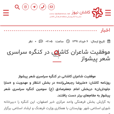
☰
☰
صفحه
اصلی
اخبار
تاریخ ارسال:
6 خرداد 1391
ساعت:
۰۷:۰۵
0
نظر
اجتماعی
موفقیت شاعران کاشانی در کنگره سراسری
شعر پیشواز
فرهنگ
و
هنر
موفقیت شاعران کاشانی در کنگره سراسری شعر پیشواز
روزنامه کاشان: «علیرضا رجبعلی‌زاده» در بخش انتظار و مهدویت و «سارا
ورزشی
جلوداریان» دربخش امام جعفرصادق (ع) سومین کنگره سراسری شعر
پیشواز به مقام‌های بر‌تر دست یافتند.
محیط
به گزارش بخش فرهنگی واحد مرکزی خبر اصفهان، این کنگره را دبیرخانه
زیست
شورای اسلامی شهر بهارستان با همکاری وزارت فرهنگ و ارشاد اسلامی برگزار