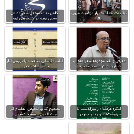
تبلیغات هدفمند، راز موفقیت مزون
نگاهی به مجموعه‌ی شعر «کاش
زنانه
سیبی بودم در دست‌های تو»
معرفی و نقد مجموعه شعر «عذاب
کتاب «کاشانی‌شناخت» با بررسی آثار
اضطراری» اثر سعیدرضا ظرفی
ریاضی غیاث‌الدین…
کنگره مرمت «از سرگذشت تا
تصحیح کتاب تلخیص المفتاح اثر
سرنوشت» سوم تا پنجم در…
غیاث الدین جمشید کاشانی…