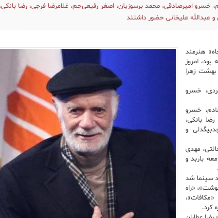
خسرو امیرصادقی، محمد برسوزیان، اصغر رفیعی‌جم، غلامرضا فرجی، رضا بانکی،
و عبدالله علیخانی حضور داشتند
اه» هنرمند
 بود، امروز
دان بهشت زهرا
ردی، خسرو
ادم، خسرو
رضا بانکی،
دبیگدلی و
التی، مهدی
ا فعالیت در جامعه باربد و
چی» به کارگردانی رفیع حالتی در سال ۱۳۴۰ وارد سینما شد
نوشت»، «راه
 «مکافات»،
 کرد.
 رضا عطاران