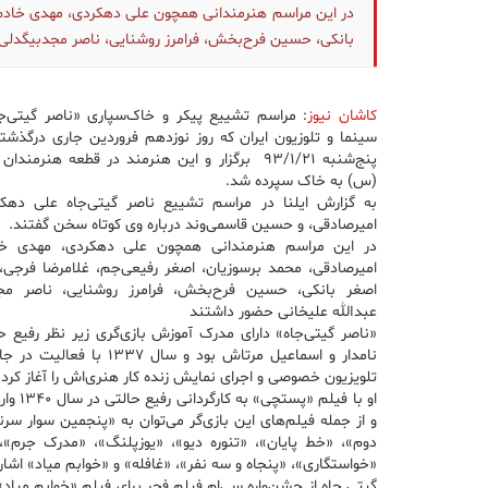
در این مراسم هنرمندانی همچون علی دهکردی، مهدی خادم، 
بانکی، حسین فرح‌بخش، فرامرز روشنایی، ناصر مجدبیگدلی 
کاشان نیوز
: مراسم تشییع پیکر و خاک‌سپاری «ناصر گیتی‌ج
سینما و تلوزیون ایران که روز نوزدهم فروردین ‌جاری درگذشته
پنج‌‌شنبه 93/1/21 برگزار و این هنرمند در قطعه هنرمن
(س) به خاک سپرده شد.
به گزارش ایلنا در مراسم تشییع ناصر گیتی‌جاه علی دهک
امیرصادقی، و حسین قاسمی‌وند درباره وی کوتاه سخن گفتند.
در این مراسم هنرمندانی همچون علی دهکردی، مهدی خ
امیرصادقی، محمد برسوزیان، اصغر رفیعی‌جم، غلامرضا فرجی، 
اصغر بانکی، حسین فرح‌بخش، فرامرز روشنایی، ناصر مج
عبدالله علیخانی حضور داشتند
«ناصر گیتی‌جاه» دارای مدرک آموزش بازی‌گری زیر نظر رفیع ح
نامدار و اسماعیل مرتاش بود و سال ۱۳۳۷ ب
تلویزیون خصوصی و اجرای نمایش زنده کار هنری‌اش را آغاز کرد.
او با فیلم «پست
و از جمله فیلم‌های این بازی‌گر می‌توان به «پنجمین سوار سر
دوم»، «خط پایان»، «تنوره دیو»، «یوزپلنگ»، «مدرک جرم»،
«خواستگاری»، «پنجاه و سه نفر»، «غافله» و «خوابم میاد» اشاره
گیتی جاه از جشن‌واره سی‌ام فیلم فجر برای فیلم «خوابم میاد»