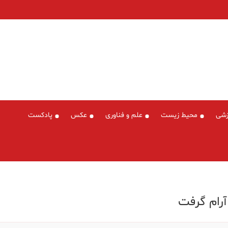
زشی
محیط زیست
علم و فناوری
عکس
پادکست
آرام گرفت