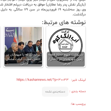
(بازیگر نقش پدر رضا عطاران) موفق به دریافت دیپلم افتخار شد
وی روز سه‌شنبه ۱۹ فروردین‌ماه در سن ۹
درگذشت.
نوشته های مرتبط:
سرنوشت مبهم ۷۵۰۰ قطعه
برخوردی که با میهمانان در
زمین شهروندان در کاشان/
کاشان صورت گرفت مشکل
تعرض…
خاصی…
لینک خبر:
https://kashannews.net/?p=30033
دسته بندی :
دسته‌بندی نشده
برچسب ها: