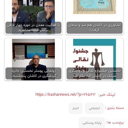
کشاورزی در کاشان هم سر و سامان
با فعالیت معدن در حوزه چهار طاقی
گرفت!
نیاسر قطعا مخالفیم
نخستین جشنواره نقالی و روایتگری
رونمایی پوستر نخستین جایزه
سیلک در کاشان آغاز بکار کرد
گردشگری در کاشان پنجشنبه…
لینک خبر:
https://kashannews.net/?p=26532
دسته بندی :
اجتماعی
اخبار
برچسب ها:
پایانه روستایی