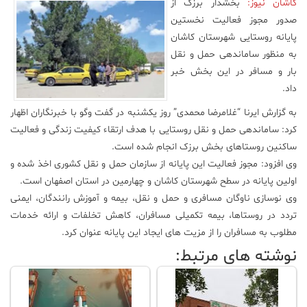
کاشان نیوز:
بخشدار برزک از
صدور مجوز فعالیت نخستین
علم
و
پایانه روستایی شهرستان کاشان
فناوری
به منظور ساماندهی حمل و نقل
بار و مسافر در این بخش خبر
داد.
عکس
به گزارش ایرنا “غلامرضا محمدی” روز یکشنبه در گفت وگو با خبرنگاران اظهار
کرد: ساماندهی حمل و نقل روستایی با هدف ارتقاء کیفیت زندگی و فعالیت
پادکست
ساکنین روستاهای بخش برزک انجام شده است.
وی افزود: مجوز فعالیت این پایانه از سازمان حمل و نقل کشوری اخذ شده و
مجله
اولین پایانه در سطح شهرستان کاشان و چهارمین در استان اصفهان است.
فرهنگی
وی نوسازی ناوگان مسافری و حمل و نقل، بیمه و آموزش رانندگان، ایمنی
و
هنری
تردد در روستاها، بیمه تکمیلی مسافران، کاهش تخلفات و ارائه خدمات
مطلوب به مسافران را از مزیت های ایجاد این پایانه عنوان کرد.
نوشته های مرتبط: