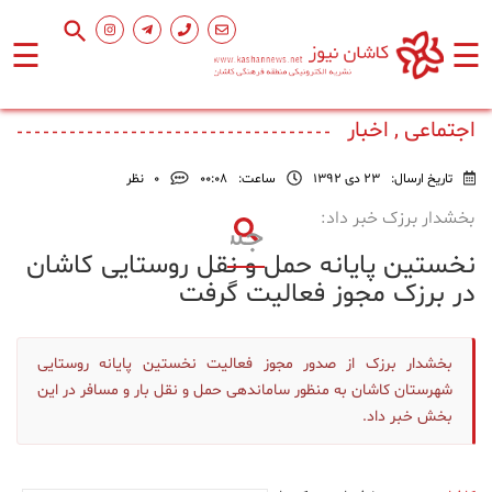
☰
☰
صفحه
اصلی
اجتماعی , اخبار
تاریخ ارسال:
23 دی 1392
ساعت:
۰۰:۰۸
0
نظر
اجتماعی
بخشدار برزک خبر داد:
نخستین پایانه حمل و نقل روستایی کاشان
فرهنگ
و
در برزک مجوز فعالیت گرفت
هنر
بخشدار برزک از صدور مجوز فعالیت نخستین پایانه روستایی
ورزشی
شهرستان کاشان به منظور ساماندهی حمل و نقل بار و مسافر در این
بخش خبر داد.
محیط
زیست