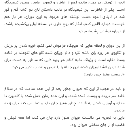
انچه از کودکی در ذهن مانده اعم از خاطره و تصویر حاصل همین تبعیدگاه
علم
است. یکی از خاطرات این تبعیدگاه در قالب داستان نان دو آتشه گم و گور
و
شد در لابلای انبوه دست نوشته های مربوط به این دوران. هر بار هم
فناوری
خواستم دوباره قلمی کنم، انگار که روح جاری در نسخه اولی پرکشیده باشد،
از دوباره نوشتن پشیمانم کرد.
عکس
از این دوران و لحظه هایی که هیچگاه فراموش نمی کنم، خیره شدن بر لرزش
و تکاپوی هر روزه ران لاشه تازه و داغ اویزان شده گاو های تنومند بر قلاده
پادکست
وسط مغازه است و پژواک تکیه کلام هر روزه دایی که ساطور به دست برای
شقه کردن لاشه اویزان شده، این جمله را با غیض و غضب تکرار می کرد؛
مجله
«لامصب هنوز جون داره.»
فرهنگی
و
و لابد در عجب از این که حیوان چطور بعد از این همه ساعت که در سلاخ
هنری
خانه سر بریده و پوست کنده شده، و این همه زمان حمل شده با کامیون تا
مغازه و آویزان شدن به قلاده، چطور هنوز جان دارد و تقلا می کند برای زنده
ماندن.
دایی به تجربه می دانست حیوان هنوز دارد جان می کند، اما همه غیض و
غضب او از جان سختی حیوان بود.