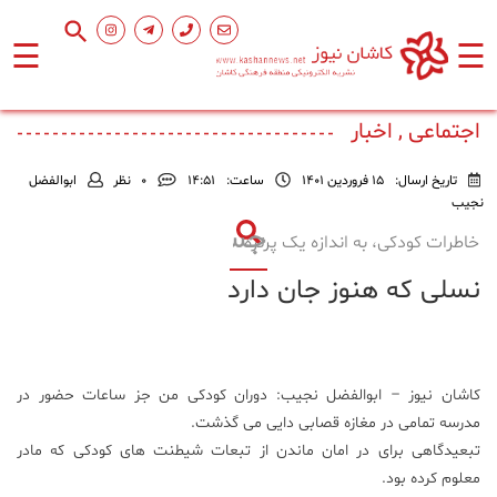
☰
☰
صفحه
اصلی
اجتماعی , اخبار
تاریخ ارسال:
15 فروردین 1401
ساعت:
۱۴:۵۱
0
نظر
ابوالفضل
اجتماعی
نجیب
خاطرات کودکی، به اندازه یک پرتره
فرهنگ
نسلی که هنوز جان دارد
و
هنر
ورزشی
کاشان نیوز – ابوالفضل نجیب: دوران کودکی من جز ساعات حضور در
مدرسه تمامی در مغازه قصابی دایی می گذشت.
محیط
تبعیدگاهی برای در امان ماندن از تبعات شیطنت های کودکی که مادر
زیست
معلوم کرده بود.