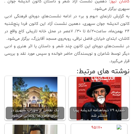
کاشان نیوز
: دهمین نشست آزاد شعر و داستان کانون اندیشه جوان ـ
سپهری برگزار می‌شود.
علم
و
به گزارش تارنمای «بوم و بر» در ادامه نشست‌های دوره‌ای فرهنگی ادبی
فناوری
کانون اندیشه جوان سپهری، دهمین نشست آزاد این کانون فردا پنج‌شنبه
24 بهمن‌ماه، ساعت۵/۲۰ تا ۳۰/ ۷عصر در محل خانه تاریخی کاج واقع در
کاشان، ابتدای خیابان فاضل نراقی، روبه‌روی مسجد آقابزرگ، برگزار می‌شود.
عکس
در نشست‌های دوره‌ای این کانون چند شعر و داستان یا اثر هنری و ادبی
دیگر توسط شاعران و نویسندگان حاضر خوانده و سپس مورد نقد و بررسی
پادکست
قرار می‌گیرد.
نوشته های مرتبط:
مجله
فرهنگی
و
هنری
شماره ۷۹ دوماهنامه اندیشه پویا
یک نقاشی از سهراب سپهری در
منتشر شد
سرای عامری‌ها رونمایی می‌شود