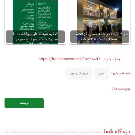
بنیاد «آزاد» در خانه سنتی کوهدشت
کنگره مرمت «از سرگذشت تا
دهستان ارمک افتتاح شد
سرنوشت» سوم تا پنجم در…
لینک خبر:
https://kashannews.net/?p=28094
دسته بندی :
اخبار
فرهنگ و هنر
برچسب ها:
پرینت
دیدگاه شما