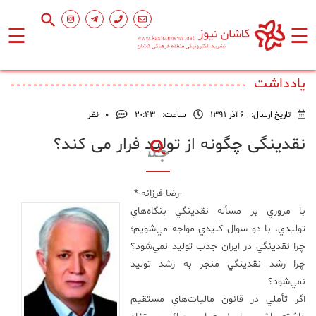
☰
☰
صفحه
اصلی
یادداشت
تاریخ ارسال:
6 آذر 1391
ساعت:
۲۰:۴۳
0
نظر
اجتماعی
نقدینگی چگونه از تولید فرار می کند؟
فرهنگ
و
-رضا فرزانه-*
هنر
با مروري بر مسأله نقدينگي بنگاه‌هاي
توليدي، با دو سوال كليدي مواجه مي‌شويم؛
ورزشی
چرا نقدينگي در ايران جذب توليد نمي‌شود؟
چرا رشد نقدينگي منجر به رشد توليد
نمي‌شود؟
محیط
زیست
اگر تأملي در قانون ماليات‌هاي مستقيم