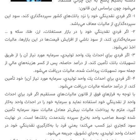
داشته باشيم پاسخ به اين چرائي مستفاد
مي‌شود چون براساس اين قانون:
علم
1- اگر فردي نقدينگي خود را نزد بانك‌هاي كشور سپرده‌گذاري كند، سود اين
و
فناوری
سپرده‌گذاري از ماليات معاف مي‌باشد.
2- اگر فردي نقدينگي خود را در بازار مستغلات، ارز، طلا، سكه و …
سرمايه‌گذاري كند، از سود ناشي از افزايش قيمت‌ها در اين بازارها، ماليات
عکس
اخذ نمي‌شود.
3- اگر فردي براي احداث يك واحد توليدي، سرمايه مورد نياز آن‌ را از طريق
پادکست
تسهيلات بانك تأمين كند، از درآمد حاصله، پس از كسر هزينه‌هاي مالي از
جمله سود تسهيلات پرداخت شده، ماليات دريافت مي‌شود.
4- اگر فردي براي احداث يك واحد توليدي، سرمايه مورد نياز آن‌را خود تأمين
مجله
فرهنگی
كند، از درآمد حاصله ماليات دريافت مي‌شود.
و
با توجه به فرازهاي فوق از قانون ماليات‌هاي مستقيم اگر فرد براي احداث
هنری
واحد از نقدينگي خود استفاده نمايد و سرمايه خود را در احداث واحد به‌كار
گيرد، ملزم به پرداخت ماليات بيش‌تر معادل ماليات سود سرمايه تأمين
شده توسط صاحب واحد به‌نرخ سپرده بلندمدت بانك‌ها است. در نهايت
سود كم‌تري نيز كسب مي‌كند؛ يعني فرد با به‌كارگيري نقدينگي خود در
احداث واحد توليدي، به‌جاي تشويق، جريمه مي‌شود.