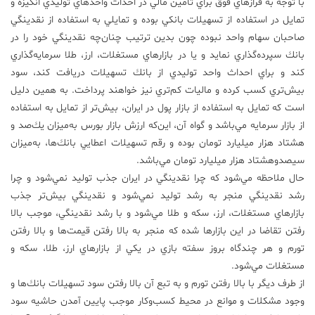
با توجه به فرازهاي فوق براي تأمين مالي در احداث واحدهاي توليدي انگيزه و
تمايل در استفاده از تسهيلات بانكي بوده و تمايلي به استفاده از نقدينگي
صاحبان سهام واحد نبوده چون بدين ترتيب چنان‌چه نقدينگي خود را در
بانك سپرده‌گذاري نمايد و يا در بازارهاي مستغلات، ارز، طلا سرمايه‌گذاري
كند و براي احداث واحد توليدي از بانك تسهيلات دريافت كند، سود
بيش‌تري كسب كرده و ماليات كم‌تري نيز خواهند پرداخت. به همين دليل
است كه تمايل به استفاده از بازار پول در ايران، بيش‌تر از تمايل به استفاده
از بازار سرمايه مي‌باشد و گواه آن، اين‌كه ارزش بازار بورس به‌ميزان يك‌صد و
هشتاد هزار ميليارد تومان بوده و رقم تسهيلات اعطايي بانك‌ها، به‌ميزان
سيصدوهشتاد هزار ميليارد تومان مي‌باشد.
حال ملاحظه مي‌شود كه چرا نقدينگي در ايران جذب توليد نمي‌شود و چرا
رشد نقدينگي منجر به رشد توليد نمي‌شود و نقدينگي بيش‌تر جذب
بازارهاي مستغلات، ارز، سكه و طلا مي‌شود و با رشد نقدينگي، موجب بالا
رفتن تقاضا در اين بازارها شده كه منجر به بالا رفتن قيمت‌ها و بالا رفتن
تورم و هر چندگاه بروز سفته بازي در يكي از بازارهاي ارز، طلا، سكه و
مستغلات مي‌شود.
از طرف ديگر با بالا رفتن تورم و به تبع آن بالا رفتن سود تسهيلات بانك‌ها و
وجود مشكلات و موانع در محيط كسب‌وكار موجب پايين آمدن حاشيه سود