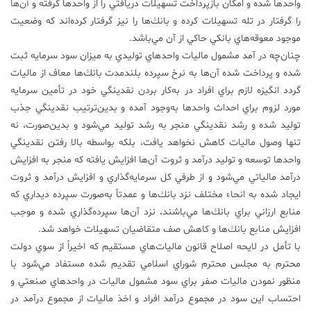
واحدها شده و امكان بازپرداخت تسهيلات دريافتي را از واحدها گرفته و آن‌ها
را گرفتار در تله تسهيلات كرده و بانك‌ها را نيز گرفتار كرده‌‌اند كه وضعيت
موجود معوقه‌هاي بانكي حاكي از آن مي‌باشد.
چنان‌چه در آمد مشمول ماليات واحدهاي توليدي به ميزان سود سرمايه ثبت
شده و پرداخت شده آن‌ها به نرخ سپرده بلندمدت بانك‌ها معاف از ماليات
گردد انگيزه لازم براي افراد در به‌كار بردن نقدينگي خود در تأمين سرمايه
مورد لزوم براي احداث واحدها به‌وجود آمده و بدين‌ترتيب نقدينگي جذب
توليد شده و رشد نقدينگي منجر به رشد توليد مي‌شود و بدين‌صورت، نه
تنها وصول ماليات كاهش نخواهد يافت، بلكه بواسطه بالا رفتن نقدينگي
واحدها توسعه و توليد درآمد و ثروت آن‌ها افزايش يافته كه منجر به افزايش
درآمد مالياتي مي‌شود و از طرفي كل سرمايه‌گذاري و افزايش درآمد و ثروت
ايجاد شده به انحاء مختلف نزد بانك‌ها و عمدتاّ به‌صورت سپرده ديداري كه
منابع ارزاني براي بانك‌ها مي‌باشند، نزد آن‌ها سپرده‌گذاري شده و موجب
افزايش منابع بانك‌ها و كاهش صف متقاضيان تسهيلات خواهد شد.
با تأمل در لايحه اصلاح قانون ماليات‌هاي مستقيم كه اخيراً از سوي دولت
محترم به مجلس محترم شوراي اسلامي تقديم شده مستفاد مي‌شود با
منظور نمودن ماليات صفر براي سود مشمول ماليات در واحدهاي صنعتي و
احتساب اين سود در مجموع درآمد افراد و اخذ ماليات از مجموع درآمد در