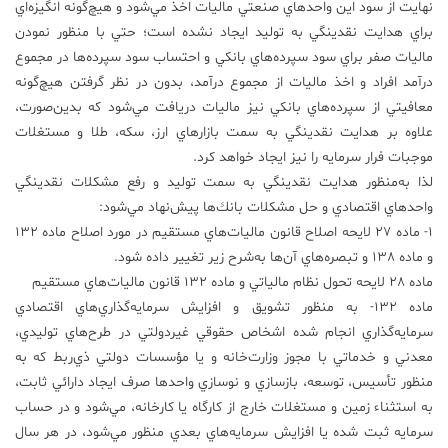
نهايت از سود اين واحدهاي صنعتي ماليات اخذ مي‌شود و هيچ‌گونه انگيزه‌اي
براي هدايت نقدينگي به توليد ايجاد نشده است؛ حتي با منظور نمودن
ماليات صفر براي سود سپرده‌هاي بانكي و احتساب سود سپرده‌ها در مجموع
درآمد افراد و اخذ ماليات از مجموع درآمد، بدون در نظر گرفتن هيچ‌گونه
معافيتي از سپرده‌هاي بانكي نيز ماليات دريافت مي‌شود كه بدين‌صورت،
علاوه بر هدايت نقدينگي به سمت بازارهاي ارز، سكه، طلا و مستغلات
موجبات فرار سرمايه را نيز ايجاد خواهد كرد.
لذا به‌منظور هدايت نقدينگي به سمت توليد و رفع مشكلات نقدينگي
واحدهاي اقتصادي و حل مشكلات بانك‌ها پيش‌نهاد مي‌شود:
1- ماده 27 لايحه اصلاح قانون ماليات‌هاي مستقيم در مورد اصلاح ماده 132
و ماده 138 و تبصره‌هاي آن‌ها به‌شرح زير تغيير داده شود.
ماده 28 لايحه تحول نظام مالياتي و ماده 132 قانون ماليات‌هاي مستقيم
ماده 132- به منظور تشويق و افزايش سرمايه‌گذاري‌هاي اقتصادي
سرمايه‌گذاري انجام شده اشخاص حقوقي غيردولتي در طرح‌هاي توليدي،
معدني و خدماتي با مجوز وزارت‌خانه و يا مؤسسات دولتي ذي‌ربط كه به
منظور تأسيس، توسعه، بازسازي و نوسازي واحدها صرف ايجاد دارائي ثابت،
به استثناء زمين و مستغلات خارج از كارگاه يا كارخانه، مي‌شود و در حساب
سرمايه ثبت شده يا افزايش سرمايه‌هاي بعدي منظور مي‌شود، در هر سال