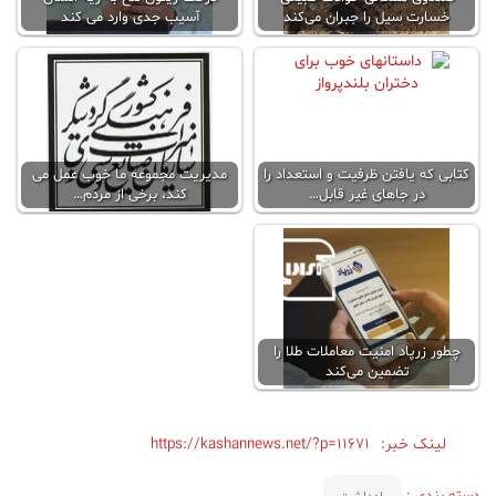
خسارت سیل را جبران می‌کند
آسیب جدی وارد می کند
کتابی که یافتن ظرفیت و استعداد را
مدیریت مجموعه ما خوب عمل می
در جا‌های غیر قابل…
کند، برخی از مردم…
چطور زرپاد امنیت معاملات طلا را
تضمین می‌کند
لینک خبر:
https://kashannews.net/?p=11671
دسته بندی :