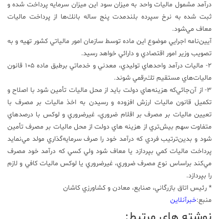
درآمد مشمول ماليات واحد به ميزان سود اين ميزان سرمايه پرداخت شده و
ثبت شده به نرخ سپرده بلندمدت پنج ساله بانك‌ها از پرداخت ماليات
معاف مي‌شود.
آيين‌نامه اجرايي موضوع اين ماده توسط سازمان امور مالياتي كشور تهيه و به
تصويب وزير امور اقتصادي و دارائي خواهد رسيد.
2- ماليات درآمد واحدهاي توليدي، معدني و خدماتي برطبق ماده 105 قانون
ماليات‌هاي مستقيم تك‌رقمي شوند.
3- از آن‌جائي‌كه هزينه‌هاي دولت بايد از محل ماليات تأمين شود با اصلاح و
تكميل قانون ماليات ارزش افزوده و رسيدن به اخذ ماليات بر مصرف با
تعيين ماليات بر مصرف بر اقلام ضروري، غيرضروري و لوكس با درصدهاي
متفاوت سهم بيش‌تري از هزينه هاي دولت از محل ماليات بر مصرف تأمين
شود و بدين‌ترتيب فردي كه درآمد خود را صرف سرمايه‌گذاري مولد مي‌نمايد
پرداخت ماليات كمي بپردازد يا معاف شود ولي كسي كه درآمد خود مصرف
مي‌كند براساس نوع مصرف ضروري، غيرضروري يا لوكس ماليات كافي و لازم
را بپردازد.
* رئيس اتاق بازرگاني، صنايع، معادن و كشاورزي كاشان
منبع:
خبرآنلاین
نوشته های مرتبط: