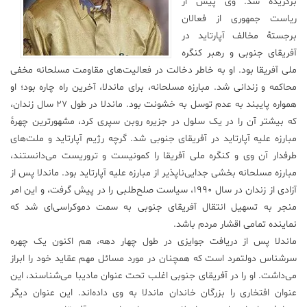
برگزیده شد. وی پیش از
ریاست جمهوری از فعالان
علم
و
برجستهٔ مخالف آپارتاید در
فناوری
آفریقای جنوبی و رهبر کنگره
ملی آفریقا بود. او به خاطر دخالت در فعالیت‌های مقاومت مسلحانه مخفی
محاکمه و زندانی شد. مبارزه مسلحانه، برای ماندلا، آخرین راه چاره بود؛ او
عکس
همواره پایبند به عدم توسل به خشونت بود. ماندلا در طول ۲۷ سال زندان،
که بیشتر آن را در یک سلول در جزیره روبن سپری کرد، مشهورترین چهرهٔ
پادکست
مبارزه علیه آپارتاید در آفریقای جنوبی شد. گرچه رژیم آپارتاید و ملت‌های
طرفدار آن وی و کنگره ملی آفریقا را کمونیست و تروریست می‌دانستند،
مجله
مبارزه مسلحانه بخشی جدایی‌ناپذیر از مبارزه علیه آپارتاید بود. ماندلا پس از
فرهنگی
آزادی از زندان در سال ۱۹۹۰، سیاست صلح‌طلبی را در پیش گرفت، و این امر
و
منجر به تسهیل انتقال آفریقای جنوبی به سمت دموکراسی‌ای شد که
هنری
نماینده تمامی اقشار مردم باشد.
ماندلا پس از دریافت جوایزی در طول چهار دهه، هم اکنون یک چهره
سرشناس دولتمرد است که همچنان در مورد مسائل مهم عقاید خود را ابراز
می‌داشت. او را در آفریقای جنوبی اغلب تحت عنوان مادیبا می‌شناسند، این
عنوان افتخاری را بزرگان خاندان ماندلا به وی داده‌اند. این عنوان دیگر