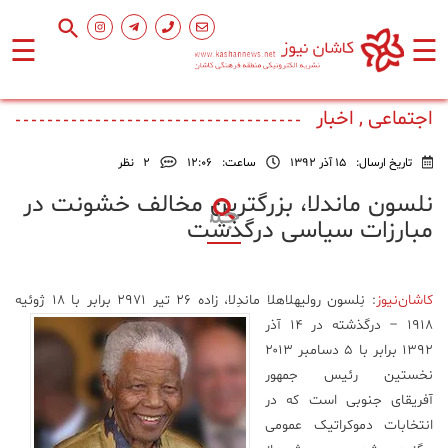
☰
☰
صفحه
اصلی
اجتماعی , اخبار
تاریخ ارسال:
15 آذر 1392
ساعت:
۱۲:۰۶
2
نظر
اجتماعی
نلسون ماندلا، بزرگترین مخالف خشونت در
مبارزات سیاسی درگذشت
فرهنگ
و
هنر
کاشان‌نیوز
: نِلسون رولیهلاهلا ماندِلا، زاده‌ ۲۶ تیر ۱
۲۹۷ برابر با ۱۸ ژوئیه
۱۹۱۸ – درگذشته در ۱۴ آذر
ورزشی
۱۳۹۲ برابر با ۵ دسامبر ۲۰۱۳
نخستین رئیس جمهور
محیط
آفریقای جنوبی است که در
زیست
انتخابات دموکراتیک عمومی