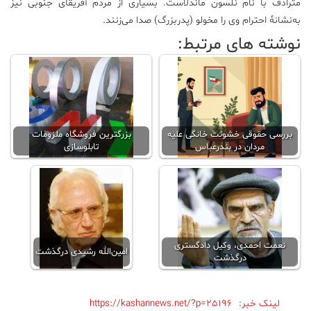
مترادف با نام نلسون ماندلاست. بسیاری از مردم آفریقای جنوبی نیز
به‌نشانهٔ احترام وی را مخولو (پدربزرگ) صدا می‌زنند.
نوشته های مرتبط:
بررسی حقوقی خشونت خانگی علیه
بزرگترین فروشگاه ملزومات
مردان در بندرعباس
تابلوسازی
نعمت احمدی، وکیل دادگستری
امین‌الله رشیدی درگذشت
درگذشت
لینک خبر:
https://kashannews.net/?p=25196