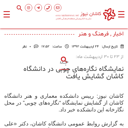
☰
☰
صفحه
اصلی
اخبار , فرهنگ و هنر
تاریخ ارسال:
24 اردیبهشت 1392
ساعت:
۱۷:۵۲
0
نظر
اجتماعی
از 23 تا 30 اردیبهشت ماه:
نمایشگاه نگاره‌های چوبی در دانشگاه
فرهنگ
و
کاشان گشایش یافت
هنر
کاشان نیوز:
رییس دانشکده معماری و هنر دانشگاه
ورزشی
کاشان از گشایش نمایشگاه “نگاره‌های چوبی” در محل
نگارخانه این دانشکده خبر داد.
محیط
زیست
به گزارش روابط عمومی دانشگاه کاشان، دکتر «علی