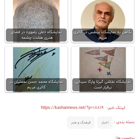
نگاهی به نمایشگاه بینقس در گالری
نمایشگاه «علی رضوی» در فضای
مریم
هنری هشت چشمه
نمایشگاه نقاشی گیزلا وارگا سینایی
نمایشگاه محمد حسن نعمتیان در
برقرار است
گالری مریم
لینک خبر:
https://kashannews.net/?p=18819
دسته بندی :
اخبار
فرهنگ و هنر
برچسب ها: