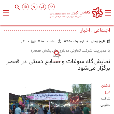
☰
☰
صفحه
اصلی
اجتماعی , اخبار
تاریخ ارسال:
28 اردیبهشت 1395
ساعت:
۱۱:۵۰
0
نظر
اجتماعی
با مدیریت شرکت تعاونی ده‌یاری‌های بخش قمصر؛
نمایش‌گاه سوغات و صنایع دستی در قمصر
فرهنگ
و
برگزار می‌شود
هنر
کاشان
ورزشی
نیوز
:
شرکت
محیط
تعاونی
زیست