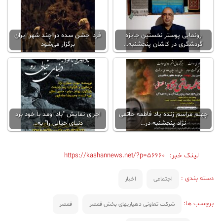
رونمایی پوستر نخستین جایزه
فردا جشن سده در چند شهر ایران
گردشگری در کاشان پنجشنبه…
برگزار می‌شود
چهلم مراسم زنده یاد فاطمه حاتمی
اجرای نمایش "باد اومد با خود برد
نژاد پنجشنبه در…
دنیای خیالی را" به…
لینک خبر:
https://kashannews.net/?p=56660
دسته بندی :
اجتماعی
اخبار
برچسب ها:
شرکت تعاونی دهیاریهای بخش قمصر
قمصر