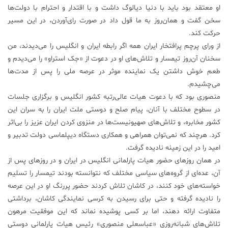
او معتقد بود باید با دنیا دیالوگ داشت و با اقتدار و احترام با دولت‌ها
سخن گفت و‌‌ همان‌روز به ما قول داد در صورت رای‌آوردن، در این مسیر
حرکت کند.
از ورای پرچم پرافتخار ایران همه اگر رابطه ایران و انگلیس را می‌دیدند، من
سخنان آن‌روز تیمسار و تلاش‌های او در دعوت از «جک استراو» را می‌دیدم و
طعم خوش داشتن یک نماینده موثر در عرصه ملی را پس از مدت‌ها
می‌چشیدم.
منصوری بود که با دعوت هیات عالی‌رتبه کشور انگلیس و برگزاری جلسات
در سطوح مختلف با آنان، پیام صلح و دوستی ملت ایران را به سران این
کشور مخابره، و تلاش‌های صهیونیست‌ها در منزوی کردن ایران عزیز را بی‌اثر
کرد. هرچند که نمی‌توان همراهی و همکاری دستگاه دیپلماسی دولت تدبیر و
امید را در این زمینه نادیده گرفت.
در‌‌ همان روزهای حضور هیات پارلمانی انگلیس در ایران و در روزهای پس از
آن، عده‌ای از گروه‌های سیاسی مختلف که نتوانسته بودند تیمسار را تسلیم
خواسته‌های خود کنند، در کاشان تلاش کردند حضور پررنگ او در این عرصه
را نادیده گرفته و حتی برای رسیدن به کرسی نمایندگی کاشان، برداشتی
متفاوت ارائه دهند، اما بر کسی پوشیده نماند که این موفقیت مرهون
تلاش‌های شبانه‌روزی «عباسعلی منصوری» رئیس هیات پارلمانی دوستی