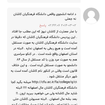
د ادامه انشجوی واقعی دانشگاه فرهنگیان کاشان
نه جعلی
2014-03-02 02:44:06
پاسخ
با عذر معذرت از کاشان نیوز که این مطلب جا افتاد
. این پردیس دانشگاه فرهنگیان کاشان که دقیقا در
سایت دانشگاه فرهنگیان کاشان به صورت مستقل
آمده است و هیچ ربطی به اصفهان نداره . البته در
استان اصفهان واقع شده است . در کنکو سراسری
هم به صورت مرد وزن با کد مستقل از سال 84
دانشجو به صورت مستقل کرده است . و این خلاف
قانون است وقتی در کنکور نام کاشان آمده است به
شهر دیگر منتقل شود .
http://cfu.ac.ir/fa/college/q/c1 میشه بگید کجا
دانشگاه فرهنگیان کاشان مال اصفهانه !!!! البته
شاید مال کاشانه ولی می خواهید ببرید ارون .!!
بعد بشه مال اصفهان . البته مسیولن کاشان حتی
زمین را اختصاص داده اند اما تیمسار مخالفت کرده