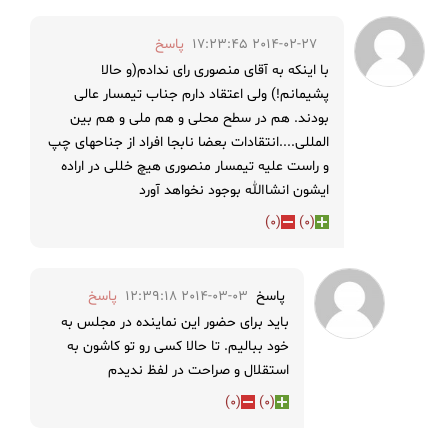
2014-02-27 17:23:45
پاسخ
با اینکه به آقای منصوری رای ندادم(و حالا
پشیمانم!) ولی اعتقاد دارم جناب تیمسار عالی
بودند. هم در سطح محلی و هم ملی و هم بین
المللی....انتقادات بعضا نابجا افراد از جناحهای چپ
و راست علیه تیمسار منصوری هیچ خللی در اراده
ایشون انشاالله بوجود نخواهد آورد
)
0
(
)
0
(
پاسخ
2014-03-03 12:39:18
پاسخ
باید برای حضور این نماینده در مجلس به
خود ببالیم. تا حالا کسی رو تو کاشون به
استقلال و صراحت در لفظ ندیدم
)
0
(
)
0
(