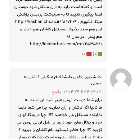
است و گفته است باید به آران منتقل شود دوستان
لطفا پیگیری کنیید تا به سرنوشت پردیس پزشکی
مبتلا نشویم . http://kashan.cfu.ac.ir/fa/7209
این هم سند پذیرش مستقل کاشان هم دختر و
هم پسر . در سال 91
http://khabarfarsi.com/ext/4535681
)
0
(
)
0
(
دانشجوی واقعی دانشگاه فرهنگیان کاشان نه
جعلی
2014-03-02 02:04:24
پاسخ
برای شما دوست آرونی عزیز شرم آور است نه
ما.ثانیا اگه کاشان و اران نداریم چرا می شما دایما
نماینده مستقل می خواهید ؟!!! چرا در وبگلاگهای
خود و پرتال های خود دایما بر طبل ارونی بودن می
کوبید ؟!! چرا حاضر نیستید نام کاشان را ببرید ؟
بله تا حالا مال کاشان نبوده است حالا که تیمسار