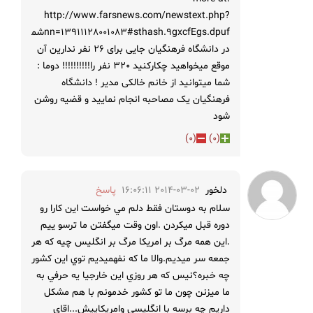
http://www.farsnews.com/newstext.php?
nn=13911128001083#sthash.9gxcfEgs.dpufشما
در دانشگاه فرهنگیان جایی برای 26 نفر ندارین آن
موقع میخواهید چکارکنید 320 نفر را!!!!!!!!!! دوما :
شما میتوانید از خانم خالکی مدیر ! دانشگاه
فرهنگیان یک مصاحبه انجام نمایید و قضیه روشن
شود
)
0
(
)
0
(
دلخور
2014-03-02 16:06:11
پاسخ
سلام به دوستان فقط دلم مي خواست اين كارا رو
دوره قبل ميكردن .اون وقت ميگفتن ما ترسو ييم
.اين همه مرگ بر امريكا مرگ بر انگليس چيه كه هر
جمعه سر ميديم.والا ما كه نفهميديم توي اين كشور
چه خبره؟نيس كه هر روزي اين خارجيا يه حرفي به
ما ميزنن چون ما تو كشور خدمونم با هم مشكل
داريم چه برسه با انگليسي وامريكاييش...اقاي