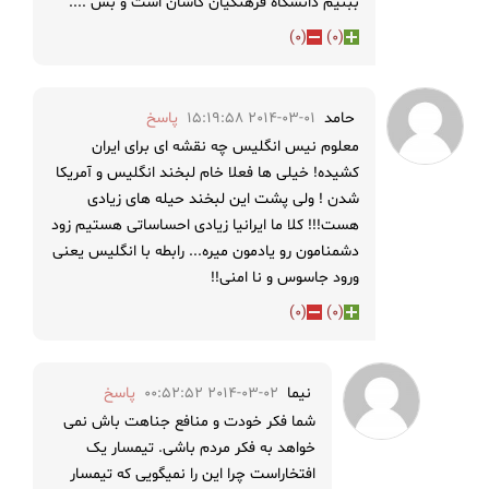
ببنیم دانشگاه فرهنگیان کاشان است و بس ....
)
0
(
)
0
(
حامد
2014-03-01 15:19:58
پاسخ
معلوم نیس انگلیس چه نقشه ای برای ایران
کشیده! خیلی ها فعلا خام لبخند انگلیس و آمریکا
شدن ! ولی پشت این لبخند حیله های زیادی
هست!!! کلا ما ایرانیا زیادی احساساتی هستیم زود
دشمنامون رو یادمون میره... رابطه با انگلیس یعنی
ورود جاسوس و نا امنی!!
)
0
(
)
0
(
نیما
2014-03-02 00:52:52
پاسخ
شما فکر خودت و منافع جناهت باش نمی
خواهد به فکر مردم باشی. تیمسار یک
افتخاراست چرا این را نمیگویی که تیمسار