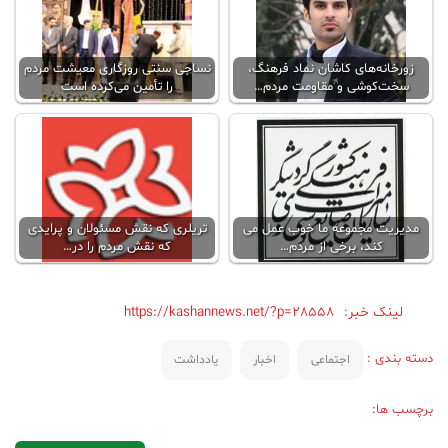
زورخانه‌های کاشان نماد فرهنگ،
نساجی سنتی روزگاری معیشت مردم
سخت‌کوشی و مقاومت مردم…
را تأمین می‌کرده است
مدیریت مجموعه ما خوب عمل می
تریلری که نقش مسئولان و پرایدی
کند، برخی از مردم…
که نقش مردم را در…
لینک خبر:
https://kashannews.net/?p=28558
دسته بندی :
اجتماعی
اخبار
یادداشت
برچسب ها: