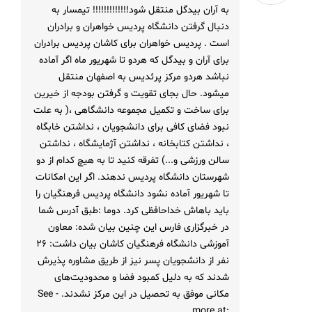
به آران بیدگل منتقل شود!!!!!!!!!!!!! تیمسار به
دنبال گرفتن دانشگاه پردیس خواهران و برادران
است . پردیس خواهران برای کاشان پردیس برادران
برای آران و بیدگل که هردو تا شهریور ماه اگر آماده
نباشد هردو مرکز پرئدیس به اصفهان منتقل
میشود. حال بجای تقویت و گرفتن بودجه از خیرین
برای ساخت و تکمیل مجموعه دانشگاهی ،( به علت
نبود فضای کافی برای دانشجویان ، نداشتن خابگاه
، نداشتن کتابخانه ، نداشتن آژمایشگاه ، نداشتن
سالن ورزشی و...) تفرقه کنید تا به هیچ کدام از دو
شهرستان دانشگاه پردیس ندهند. اگر این امکانات
تا شهریور آماده نشود دانشگاه پردیس فرهنگیان را
باید باهاش خداحافظی کرد. دوما :طبق آدرس شما
در خبرگزاری فارس این چنین بیان شده: معاون
آموزشی دانشگاه فرهنگیان کاشان بیان داشت: 26
نفر از دانشجویان پسر نیز از طریق مشاوره پذیرش
شدند که به دلیل کمبود فضا و محدودیت‌های
مکانی موفق به تحصیل در این مرکز نشدند. - See
more at: