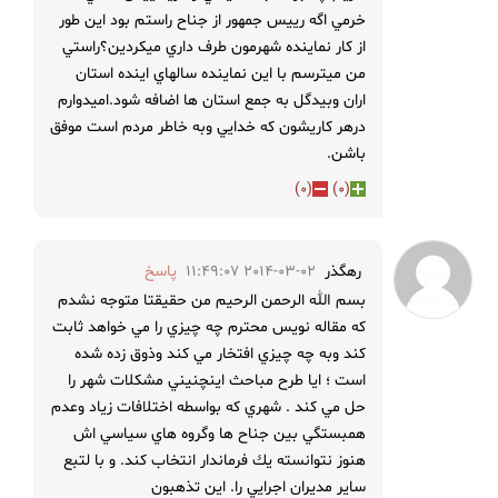
خرمي اگه رييس جمهور از جناح راستم بود اين طور
از كار نماينده شهرمون طرف داري ميكردين؟راستي
من ميترسم با اين نماينده سالهاي اينده استان
اران وبيدگل به جمع استان ها اضافه شود.اميدوارم
درهر كاريشون كه خدايي وبه خاطر مردم است موفق
باشن.
)
0
(
)
0
(
رهگذر
2014-03-02 11:49:07
پاسخ
بسم الله الرحمن الرحيم من حقيقتا متوجه نشدم
كه مقاله نويس محترم چه چيزي را مي خواهد ثابت
كند وبه چه چيزي افتخار مي كند وذوق زده شده
است ؛ ايا طرح مباحث اينچنيني مشكلات شهر را
حل مي كند . شهري كه بواسطه اختلافات زياد وعدم
همبستگي بين جناح ها وگروه هاي سياسي اش
هنوز نتوانسته يك فرماندار انتخاب كند. و با لتبع
ساير مديران اجرايي را. اين تذهبون