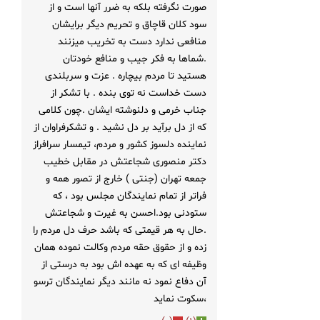
صورت نگرفته بلکه به ضرر آنها است و از
سود کلان قاچاق و تحریم دیگر برایشان
منافعی ندارد دست به تخریب میزنند
.شماها به فکر جیب و منافع خودتان
هستید تا مردم بیچاره . عزت و سربلندی
دست خداست نه توی بنده . با تشکر از
جناب خرمی و دلنوشته ایشان .چون کلامی
که از دل برآید بر دل نشید . و تشکرفراوان از
نماینده دلسوز کشور و مردم، تیمسار سرافراز
دکتر منصوری شجاعتش در مقابل خطیب
جمعه تهران (جنتی ) خارج از تصور همه و
فراتر از تمام نمایندگان مجلس بود ، که
ستودنی بود.احسن به غیرت و شجاعتش
.حال به هر قیمتی که باشد حرف دل مردم را
زده و از حقوق حقه مردم وکالت نموده همان
وظیفه ای که به عهده اش بود به درستی از
آن دفاع نمود نه مانند دیگر نمایندگان ترسو
،سکوت نماید