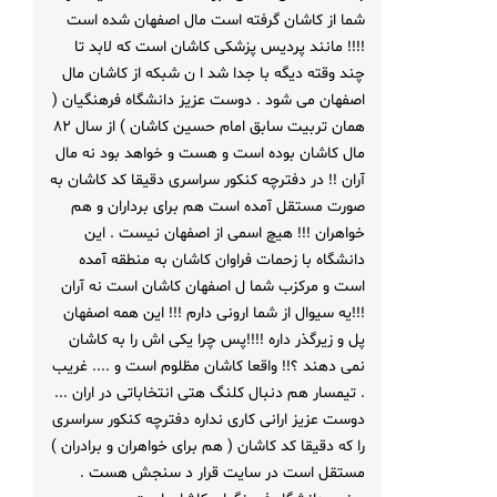
شما از کاشان گرفته است مال اصفهان شده است
!!!! مانند پردیس پزشکی کاشان است که لابد تا
چند وقته دیگه با جدا شد ا ن شبکه از کاشان مال
اصفهان می شود . دوست عزیز دانشگاه فرهنگیان (
همان تربیت سابق امام حسین کاشان ) از سال 82
مال کاشان بوده است و هست و خواهد بود نه مال
آران !! در دفترچه کنکور سراسری دقیقا کد کاشان به
صورت مستقل آمده است هم برای برداران و هم
خواهران !!! هیچ اسمی از اصفهان نیست . این
دانشگاه با زحمات فراوان کاشان به منطقه آمده
است و مرکزب شما ل اصفهان کاشان است نه آران
!!!یه سیوال از شما ارونی دارم !!! این همه اصفهان
پل و زیرگذر داره !!!!پس چرا یکی اش را به کاشان
نمی دهند ؟!! واقعا کاشان مظلوم است و .... غریب
. تیمسار هم دنبال کلنگ هتی انتخاباتی در اران ...
دوست عزیز ارانی کاری نداره دفترچه کنکور سراسری
را که دقیقا کد کاشان ( هم برای خواهران و برادران )
مستقل است در سایت قرار د سنجش هست .