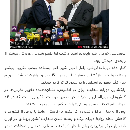
علم
و
فناوری
عکس
محمدعلی خرمی: خبر رایحه‌ی امید داشت اما طعم شیرین غرورش بیشتر از
پادکست
رایحه‌ی امیدش بود.
کنار دکه روزنامه‌فروشی بلوار امین شهر قم ایستاده بودم. تقریبا بیشتر
مجله
روزنامه‌ها خبر بازگشایی سفارت ایران در انگلیس و برافراشته شدن پرچم
فرهنگی
سه رنگ جمهوری اسلامی را در لندن تی‌تر کرده بودند.
و
بازگشایی دوباره سفارت ایران در انگلیس، نشان‌دهنده تغییر نگرش‌ها در
هنری
کنش‌های بین‌المللی و حرکت در مسیر خواست اکثریتی است که در ۲۴
خرداد نام «دکتر حسن روحانی» را در برگه‌های رای خود نوشتند.
پس از ۸ سال افراط و تندروی که منجر به کاهش روابط با برخی از کشورها و
کاهش سطح روابط دیپلماتیک و بسته شدن سفارت کشور بریتانیا در ایران
شد، بار دیگر برگزیدن زبان اقتدار آمیخته با منطق، اعتدال و صداقت منجر