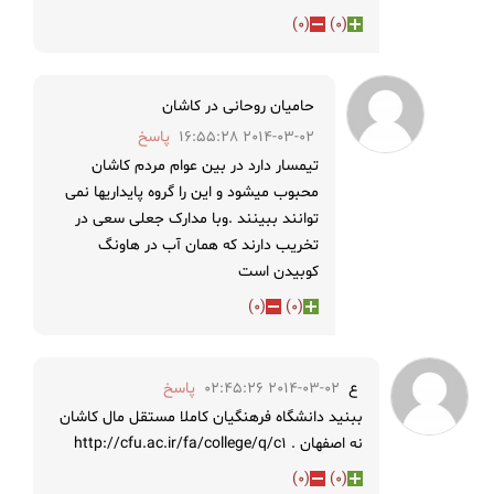
)
0
(
)
0
(
حامیان روحانی در کاشان
2014-03-02 16:55:28
پاسخ
تیمسار دارد در بین عوام مردم کاشان
محبوب میشود و این را گروه پایداریها نمی
توانند ببینند .وبا مدارک جعلی سعی در
تخریب دارند که همان آب در هاونگ
کوبیدن است
)
0
(
)
0
(
ع
2014-03-02 02:45:26
پاسخ
ببنید دانشگاه فرهنگیان کاملا مستقل مال کاشان
نه اصفهان . http://cfu.ac.ir/fa/college/q/c1
)
0
(
)
0
(