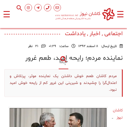
☰
☰
صفحه
اصلی
اجتماعی , اخبار , یادداشت
تاریخ ارسال:
8 اسفند 1392
ساعت:
۰۱:۲۹
21
نظر
اجتماعی
نماینده مردم؛ رایحه امید، طعم غرور
فرهنگ
و
مردم کاشان طعم خوش داشتن یک نماینده موثر، پرتلاش و
هنر
اعتدال‌گرا را چشیدند و شیرینی این غرور کم از رایحه خوش امید
نبود.
ورزشی
کاشان
محیط
نیوز
ــ
زیست