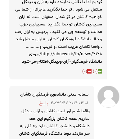
کردیم اما با تلاش نماینده داره به آران و بیدگل
منتقل می شود . تو خدا نگذارید عاجزانه از شما می
خواهیم کاشان مر کز شمال اصفهان است نه آران .
مسیولین کاشان تو خدا نگذارید .مسیولین حزب
عدالت و توسعه چی می کنید . پردیس به اران رفت
و حالا دانشگاه فرهنگیان کاشان به اران منتقل شد
. واقعا کاشان غریب است .و غریب و...........
http://abnews.ir/fa/news/2128/بزودی-
دانشگاه-فرهنگيان-آران-وبيدگل-افتتاح-می-شود
)
0
(
)
0
(
سمانه مدنی دانشجوی فرهنگیان کاشان
2014-03-01 20:39:47
پاسخ
واقعا شرم آور است کاشان و آران بیدگل
نداریم .همه کاشان بزرگیم این همه
دانشگاه و دانشجو کاشان دارد چه گلی به
سر مازدند دوما دانشگاه فرهنگیان کاشان