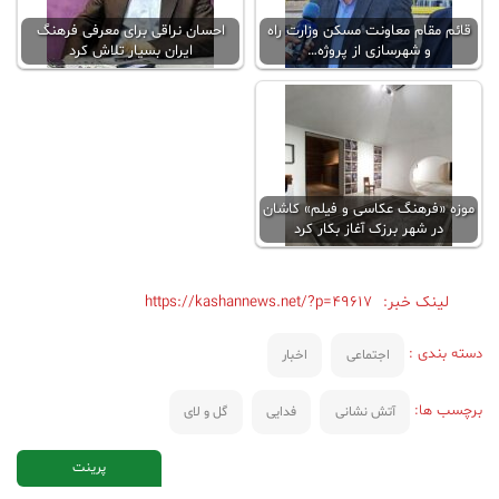
قائم مقام معاونت مسکن وزارت راه
احسان نراقی برای معرفی فرهنگ
و شهرسازی از پروژه…
ایران بسیار تلاش کرد
موزه «فرهنگ عکاسی و فیلم» کاشان
در شهر برزک آغاز بکار کرد
لینک خبر:
https://kashannews.net/?p=49617
دسته بندی :
اجتماعی
اخبار
برچسب ها:
آتش نشانی
فدایی
گل و لای
پرینت