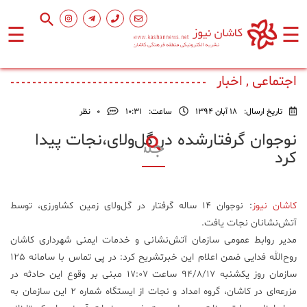
☰
☰
صفحه
اصلی
اجتماعی , اخبار
تاریخ ارسال:
18 آبان 1394
ساعت:
۱۰:۳۱
0
نظر
اجتماعی
نوجوان گرفتارشده در گل‌ولای،نجات پیدا
کرد
فرهنگ
و
هنر
کاشان نیوز
: نوجوان ۱۴ ساله گرفتار در گل‌ولای زمین کشاورزی، توسط
آتش‌نشانان نجات یافت.
ورزشی
مدیر روابط عمومی سازمان آتش‌نشانی و خدمات ایمنی شهرداری کاشان
روح‌الله فدایی ضمن اعلام این خبرتشریح کرد: در پی تماس با سامانه ۱۲۵
محیط
سازمان روز یکشنبه ۹۴/۸/۱۷ ساعت ۱۷:۰۷ مبنی بر وقوع این حادثه در
زیست
مزرعه‌ای در کاشان، گروه امداد و نجات از ایستگاه شماره ۲ این سازمان به