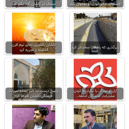
جشنواره تئاتر کودک و نوجوان شد
سیلک در کاشان آغاز بکار کرد
کاشان بالاترين دمای نیم قرن
زیرگذری که راهَم را سخت‌تر کرد
گذشته را تجربه کرد
آران و بیدگل با یکپارچه کردن
پاسخ درست به خبر رسانه/میراث
مشارکت کنندگان احاطه…
فرهنگی کاشان اقدام کرد