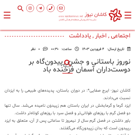
☰
☰
صفحه
اصلی
اجتماعی , اخبار , یادداشت
تاریخ ارسال:
4 فروردین 1403
ساعت:
۰۰:۳۰
0
نظر
اجتماعی
نوروز باستانی و جشن رپیدون‌گاه بر
دوست‌داران آسمان فرخنده باد
فرهنگ
و
هنر
کاشان نیوز- ایرج صفایی*: در دوران باستان، پدیده‌های طبیعی را به ایزدان
نسبت می‌دادند.
ورزشی
ایزد گرما و گرمابخش در ایران باستان هم رَپیدوَن نامیده می‌شد. سال تنها
دو فصل گرم با روزهای طولانی‌تر و فصل سرد با روزهای کوتاه‌تر داشت.
محیط
باور داشتن در فصل گرم سال از نیمروز تا ساعاتی پس از آن، متعلق به ایزد
زیست
رپیدون است که بدان رَپیدون‌گاه می‌گفتند.