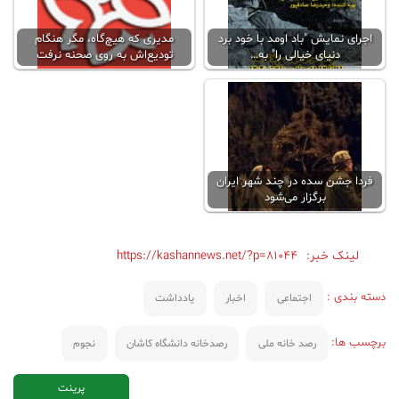
اجرای نمایش "باد اومد با خود برد
مدیری که هیچ‌گاه، مگر هنگام
دنیای خیالی را" به…
تودیع‌اش به روی صحنه نرفت
فردا جشن سده در چند شهر ایران
برگزار می‌شود
لینک خبر:
https://kashannews.net/?p=81044
دسته بندی :
اجتماعی
اخبار
یادداشت
برچسب ها:
رصد خانه ملی
رصدخانه دانشگاه کاشان
نجوم
پرینت