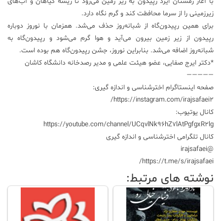
با آغاز زمستان ایزد رپیدون به زیر زمین می‌رود تا ریشه گیاهان و آب‌های
زیرزمینی را از سرما محافطت کند و گرم نگاه دارد.
علم
و
برای همین رپیدون‌گاه از شبانه‌روز حذف می‌شد. همزمان با نوروز دوباره
فناوری
رپیدون از زیر زمین بیرون می‌آید و هوا گرم می‌شود و رپیدون‌گاه به
شبانه‌روز اضافه می‌شد. بنابراین نوروز، جشن رپیدون‌گاه هم بوده است.
*دکتر ایرج صفایی، عضو هیئت علمی و مدیر رصدخانه دانشگاه کاشان
عکس
​—————
صفحه اینستاگرام اخترشناسی و اندازه گیری:
پادکست
https://instagram.com/irajsafaei2/
کانال یوتیوب:
مجله
https://youtube.com/channel/UCqvlNk96hZ7lAtPgfgxR2lg
فرهنگی
کانال تلگرامی اخترشناسی و اندازه گیری
و
@irajsafaei
هنری
https://t.me/s/irajsafaei/
نوشته های مرتبط: