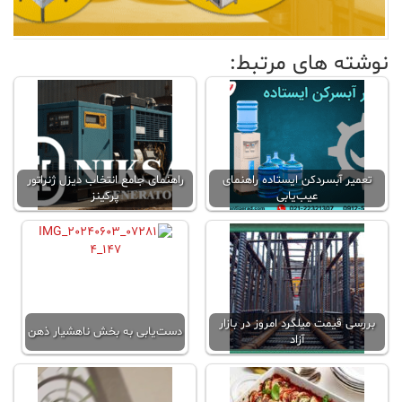
نوشته های مرتبط:
تعمیر آبسردکن ایستاده راهنمای
راهنمای جامع انتخاب دیزل ژنراتور
عیب‌یابی
پرکینز
بررسی قیمت میلگرد امروز در بازار
دست‌یابی به بخش ناهشیار ذهن
آزاد