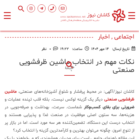
☰
☰
صفحه
اصلی
اجتماعی , اخبار
تاریخ ارسال:
14 مهر 1404
ساعت:
۱۹:۲۲
0
نظر
اجتماعی
نکات مهم در انتخاب ماشین ظرفشویی
صنعتی
فرهنگ
و
هنر
کاشان نیوز/آگهی: در محیط پرفشار و شلوغ آشپزخانه‌های صنعتی،
ماشین
ظرفشویی صنعتی
دیگر یک گزینه لوکس نیست، بلکه قلب تپنده عملیات و
ورزشی
ضرورتی برای بقای کسب‌وکار
شماست. سرعت، بهداشت و صرفه‌جویی در
هزینه‌ها، سه ستون اصلی موفقیت در صنعت غذا و پذیرایی هستند و
انتخاب درست این دستگاه، تضمین‌کننده هر سه مورد است. اما در بازار پر
محیط
زیست
از تنوع امروز، چگونه می‌توان بهترین و کارآمدترین گزینه را انتخاب کرد؟
این مقاله راهنمای جامعی است برای مدیران هوشمندی که می‌خواهند با یک