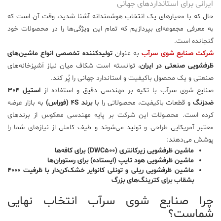
ایرانی برای استانداردهای جهانی
حال که با معیارهای یک انتخاب هوشمندانه آشنا شدید، وقت آن است که
به معرفی مجموعه‌ای بپردازیم که تمام این ویژگی‌ها را در محصولات خود
گنجانده است.
شرکت صنایع شوی سرآب
به عنوان
تولیدکننده تخصصی انواع ماشین‌های
ظرفشویی صنعتی در ایران
، توانسته است شکاف میان نیاز آشپزخانه‌های
صنعتی و یک محصول باکیفیت و استاندارد جهانی را پُر کند.
صنایع شوی سرآب با تکیه بر مهندسی دقیق و استفاده از
استیل 304
ضدزنگ
و قطعات باکیفیت، محصولاتی را با
برند 4S (فوراس)
به بازار عرضه
کرده است. محصولات این شرکت بر پایه مهندسی معکوس از برندهای
معتبر آمریکایی طراحی و تولید می‌شوند و طیف کاملی از نیازهای شما را
پوشش می‌دهند:
ماشین ظرفشویی زیرکانتری (DWC500) برای کافه‌ها
ماشین ظرفشویی هود تایپ (ایستاده) برای رستوران‌ها
ماشین ظرفشویی ریلی و تونلی کانوایر خشک‌کن‌دار با ظرفیت 4000
بشقاب برای کترینگ‌های بزرگ
چرا صنایع شوی سرآب انتخاب نهایی
شماست؟