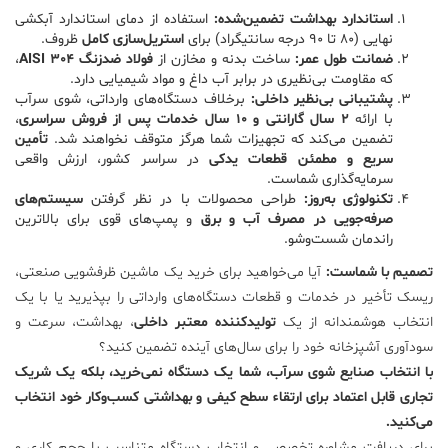
استاندارد بهداشت تضمین‌شده:
استفاده از دمای استاندارد آبکشی
نهایی (80 تا 90 درجه سانتیگراد) برای
استریل‌سازی کامل
ظروف.
ضمانت طول عمر:
ساخت بدنه و مخازن از
فولاد ضدزنگ AISI 304
،
که مقاومت بی‌نظیری در برابر آب داغ و مواد شیمیایی دارد.
پشتیبانی بی‌نظیر داخلی:
برخلاف دستگاه‌های وارداتی، شوی سرآب
با ارائه
2 سال گارانتی و 10 سال خدمات پس از فروش سراسری
،
تضمین می‌کند که تجهیزات شما هرگز متوقف نخواهند شد.
تأمین
سریع و مطمئن قطعات یدکی
در سراسر کشور، ارزش واقعی
سرمایه‌گذاری شماست.
تکنولوژی به‌روز:
طراحی محصولات با در نظر گرفتن
سیستم‌های
صرفه‌جویی در مصرف آب و برق
و پمپ‌های قوی برای بالاترین
راندمان شست‌وشو.
تصمیم با شماست:
آیا می‌خواهید برای خرید یک ماشین ظرفشویی صنعتی،
ریسک تأخیر در خدمات و قطعات دستگاه‌های وارداتی را بپذیرید یا با یک
انتخاب هوشمندانه از یک
تولیدکننده معتبر داخلی
، بهداشت، سرعت و
سودآوری آشپزخانه خود را برای سال‌های آینده تضمین کنید؟
با انتخاب صنایع شوی سرآب، شما یک دستگاه نمی‌خرید، بلکه یک شریک
تجاری قابل اعتماد برای ارتقاء سطح کیفی و بهداشتی کسب‌وکار خود انتخاب
می‌کنید.
برای دریافت مشاوره تخصصی و انتخاب دستگاه متناسب با حجم کاری و