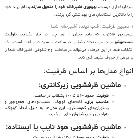
سرمایه‌گذاری درست،
بهره‌وری آشپزخانه خود را متحول سازند
و نام برند خود
علم
را با بالاترین استانداردهای بهداشتی گره بزنند.
و
فناوری
۱. تعیین ظرفیت: قلب تپنده آشپزخانه شما
مهم‌ترین فاکتوری که باید پیش از هر چیز در نظر بگیرید،
ظرفیت
عکس
شست‌وشو
بر حسب تعداد بشقاب در ساعت یا سبد در ساعت است. یک
انتخاب غلط در این مرحله، می‌تواند در ساعات اوج شلوغی، آشپزخانه شما را
با کوهی از ظروف کثیف فلج کند.
پادکست
انواع مدل‌ها بر اساس ظرفیت:
مجله
ماشین ظرفشویی زیرکانتری:
فرهنگی
و
ظرفیت:
حدود ۵۴۰ تا ۶۰۰ بشقاب در ساعت.
هنری
مناسب برای:
کافه‌های کوچک، فست‌فودهای جمع‌وجور و
رستوران‌های کم‌مشتری. این مدل‌ها به دلیل ابعاد کوچک،
به‌راحتی زیر پیشخوان جای می‌گیرند.
ماشین ظرفشویی هود تایپ یا ایستاده:
ظرفیت:
حدود ۱۰۰۰ تا ۱۲۰۰ بشقاب در ساعت.