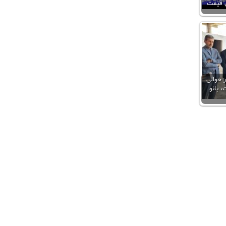
ن قیمت
ر حوالی
 بانو