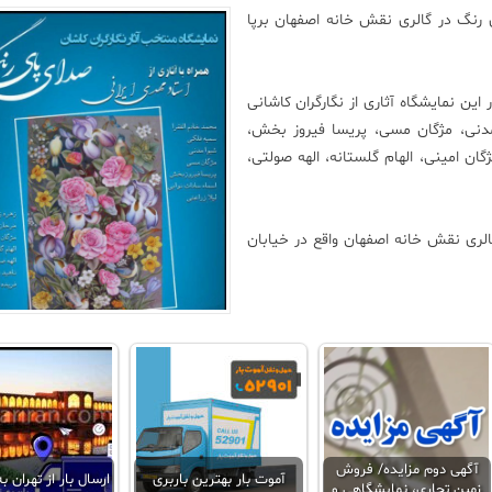
ی رنگ در گالری نقش خانه اصفهان برپا
این نمایشگاه آثاری از نگارگران کاشانی
 مدنی، مژگان مسی، پریسا فیروز بخش،
گان امینی، الهام گلستانه، الهه صولتی،
ه از ۱۷ تا ۲۲ آبان از ساعت١٠:۳۰ صبح تا ٢٠ در گالری نقش خانه اصفهان واقع در خیابان
آگهی دوم مزایده/ فروش
آموت بار بهترین باربری
ارسال بار از تهران ب
زمین تجاری، نمایشگاهی و