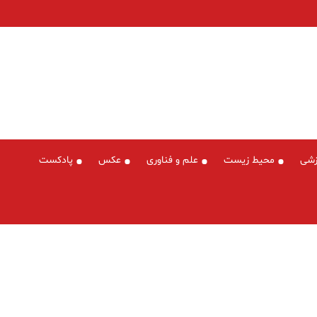
زشی
محیط زیست
علم و فناوری
عکس
پادکست