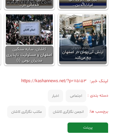
غیاث‌الدین…
خدماتی در…
کاشان، سایه سنگین
ارتش آبی‌پوش در اصفهان
اصفهان و مسئولیت ناپذیری
چه می‌کند
مدیران بومی (1)
لینک خبر:
https://kashannews.net/?p=75153
دسته بندی :
اجتماعی
اخبار
برچسب ها:
انجمن نگارگری کاشان
مکتب نگارگری کاشان
پرینت