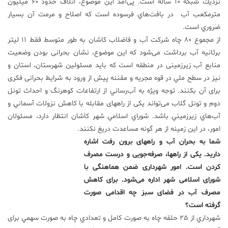
نزديك شبكه 10 ساله است. پی‌آمد این موضوع، اتلاف حدود 60 میلیون
مترمکعب آب در بافت‌هاي فرسوده است كه اصلاح و مرمت آن بسیار
ضروري است.
از مجموع 80 چاه شرکت آب و فاضلاب کاشان به طور متوسط فقط 11 لیتر
برثانیه آب برداشت می‌شود که این موضوع، نشان بحرانی بودن وضعیت
منابع آب زیرزمینی در منطقه است که باید مسئولين شهرستان، استان و
نیز در سطح ملي در قوه مجريه و مقننه پیش از ورود به شرایط بحرانی فکری
برای آن بکنند. توجه ویژه به آب‌رساني از ارتفاعات كوهرنگ و احداث تونل
دوم و تونل گلاب می‌تواند یکی از راههای مقابله با كاهش نزولات آسماني و
آب‌هاي زيرزميني باشد. شوراي اسلامي شهر كاشان انتظار دارد، مسئولان
امور، در اين زمينه از هر گونه مساعدت دريغ نکنند.
شما به بحران آب و راههای برون رفت اشاره
دارید. یکی از راهها، صرفه‌جویی و درست مصرف
کردن است. امور شهرداری ضمن هماهنگی با
شورای اسلامی شهر اداره می‌شود. برای کاهش
مصرف آب در فضای سبز چه اقدامی صورت
گرفته است؟
شهرداري از 25 حلقه چاه به صورت كامل و تعدادي چاه به صورت سهمي برای