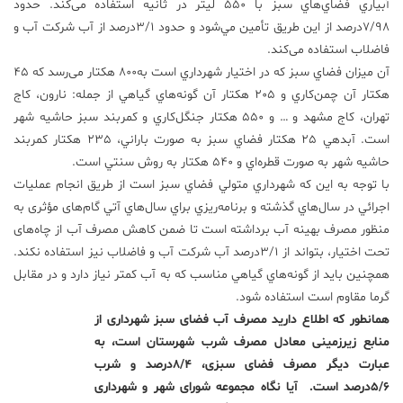
آبياري فضاي‌هاي سبز با 550 ليتر در ثانيه استفاده می‌کند. حدود
7/98درصد از اين طريق تأمين مي‌شود و حدود 3/1درصد از آب شركت آب و
فاضلاب استفاده می‌کند.
آن میزان فضاي سبز که در اختيار شهرداري است به800 هكتار می‌رسد كه 45
هكتار آن چمن‌كاري و 205 هكتار آن گونه‌هاي گياهي از جمله: نارون، كاج
تهران، كاج مشهد و … و 550 هكتار جنگل‌كاري و كمربند سبز حاشيه شهر
است. آبدهي 25 هكتار فضاي سبز به صورت باراني، 235 هكتار كمربند
حاشيه شهر به صورت قطره‌اي و 540 هكتار به روش سنتي است.
با توجه به اين كه شهرداري متولي فضاي سبز است از طریق انجام عمليات
اجرائي در سال‌هاي گذشته و برنامه‌ريزي براي سال‌هاي آتي گام‌های مؤثری به
منظور مصرف بهينه آب برداشته است تا ضمن كاهش مصرف آب از چاه‌های
تحت اختیار، بتواند از 3/1درصد آب شركت آب و فاضلاب نیز استفاده نکند.
همچنين باید از گونه‌هاي گياهي مناسب كه به آب كمتر نياز دارد و در مقابل
گرما مقاوم است استفاده شود.
همانطور که اطلاع دارید مصرف آب فضای سبز شهرداری از
منابع زیرزمینی معادل مصرف شرب شهرستان است، به
عبارت دیگر مصرف فضای سبزی، 8/4درصد و شرب
5/6درصد است. آیا نگاه مجموعه شورای شهر و شهرداری