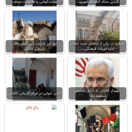
کنترل ستاد انضباط شهری…
سخت‌کوشی و مقاومت مردم…
سرقت در یکی از بناهای تحت تملک
تیغ تیز تخریب زیر گلوی بافت
اداره میراث فرهنگی،…
تاریخی کاشان
شهردار کاشان به دلایل شخصی
کارتن خوابی در مرکز تاریخی کاشان!
استعفا داد!