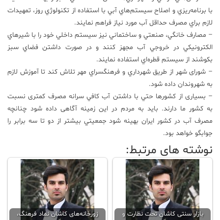
با برنامه‌ريزي و اصلاح سيستم‌هاي آبي با استفاده از تكنولوژي روز، تمهيدات
لازم براي مصرف حداقل آب مورد نياز فراهم نمايند.
– مصارف خانگي، صنعتي و ساختماني نيز سيستم داخلي خود را با شيرهاي
الكترونيكي در خروجي آب مجهز کنند و در صورت داشتن فضاي سبز
بکوشند از سيستم قطره‌اي استفاده نمايند.
– شورای شهر از طریق شهرداري و فرهنگسراي مهر تلاش کند تا آموزش لازم
به شهروندان داده شود.
– بسیاری از كشورها حتي با داشتن آب كافي سرانه مصرف کمتری نسبت
به کشور ما دارند. باید به مردم در این زمینه آگاهی داده شود چنانچه
مصرف آب در كشور ايران بهينه شود جمعيتي بيشتر از دو تا سه برابر را
جوابگو خواهد بود.
نوشته های مرتبط:
بازار سنتی کاشان تحت نظارت و
زورخانه‌های کاشان نماد فرهنگ،