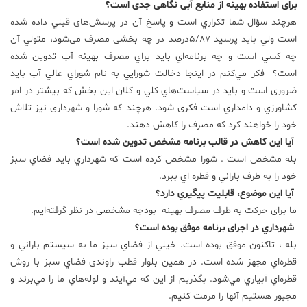
برای استفاده بهینه از منابع آبی نگاهی جدی است؟
هرچند سؤال شما تكراري است و پاسخ آن در پرسش‌های قبلي داده شده
است ولي بايد پرسید 5/87درصد در چه بخشی مصرف می‌شود، متولي آن
چه كسي است و چه برنامه‌اي بايد براي مصرف بهينه آب تدوين شده
است؟ فكر مي‌كنم در اينجا دخالت شورايي به نام شوراي عالي آب بايد
ضروری است و باید در سياست‌هاي كلي و كلان اين بخش كه بيشتر در امر
كشاورزي و دامداري است فکری شود. هرچند که شورا و شهرداری نیز تلاش
خود را خواهند کرد که مصرف را کاهش دهند.
آیا این کاهش در قالب برنامه مشخص تدوین شده است؟
بله مشخص است . شورا مشخص كرده است كه شهرداري بايد فضاي سبز
خود را به طرف باراني و قطره اي ببرد.
آیا اين موضوع، قابليت پيگيري دارد؟
ما برای حرکت به طرف مصرف بهینه بودجه مشخصی در نظر گرفته‌ایم.
شهرداري در اجرای برنامه موفق بوده است؟
بله ، تاكنون موفق بوده است. خيلي از فضاي سبز ما به سيستم باراني و
قطره‌اي مجهز شده است. در همين بلوار قطب راوندی فضاي سبز با روش
قطره‌اي آبياري مي‌شود. بگذريم از اين كه مي‌آيند و لوله‌هاي ما را مي‌برند و
مجبور هستيم آنها را مرمت كنيم.