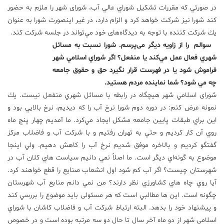
در صورتي كه مقررات تشكيل شوراي عالي آب، شورای شهر را ملزم به حضور
کند شورا نيز شركت خواهد كرد و الزام دارد، در غير اينصورت شورا به عنوان
يك شركت كننده با توجه به دیدگاه‌های خود مي‌تواند در جلسه شركت کند.
سوالم را از زاویه دیگر می‌پرسم. شورا نسبت به مسائل
شهري فعال عمل مي‌كند يا منفعل؟ اگر شوراي اسلامي شهر
فراموش شود يا در فهرست قرار نگيرد حق و حقوق جامعه
چه مي شود؟ شما نماينده مردم هستيد.
شورای اسلامي شهر هيچگاه در رابطه با مسائل شهري منفعل نيست. يك
نمونه عرض كنم: در دوره دوم شورا نرخ آب را كه ديديم، نرخ بالايي بود و
اين براي طبقات پايين جامعه مشكل ايجاد مي‌كرد. ما آمديم چهار پنج ماه
روي آن كار كرديم و حتي به تهران رفتيم و با شركت آب و فاضلاب مركز
گفتگو كرديم و بالاخره موفق شديم نرخ آب را كاهش دهيم. ولي اينجا
موضوع به گونه‌اي ديگر است. ما اصلاً نمي دانيم سياست هاي كلان آب در
شهرستان چيست؟ اگر آب كم شود اول انشعاب صنايع را قطع خواهند كرد.
آيا روي چاه هاي كشاورزي نظر دارند؟ من نمي دانم منابع آب شهرستان
چگونه است. اين ها مطالبي است كه هر مسئولی بايد موضوع را بررسي كند
و پيشنهاد خود را بدهد. البته ارتباط شركت آب و فاضلاب كاشان با شوراي
اسلامي شهر از دو ماه آخر سال تا حال دو سه مرتبه بوده است و در خصوص