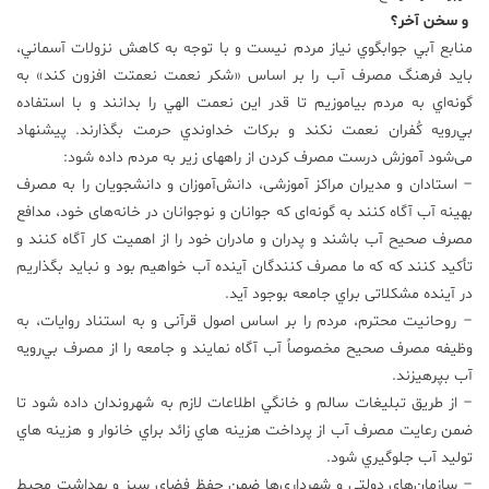
و سخن آخر؟
منابع آبي جوابگوي نیاز مردم نيست و با توجه به كاهش نزولات آسماني،
باید فرهنگ مصرف آب را بر اساس «شكر نعمت نعمتت افزون كند» به
گونه‌اي به مردم بياموزيم تا قدر اين نعمت الهي را بدانند و با استفاده
بي‌رويه كُفران نعمت نکند و بركات خداوندي حرمت بگذارند. پیشنهاد
می‌شود آموزش درست مصرف كردن از راههای زیر به مردم داده شود:
– استادان و مديران مراكز آموزشی، دانش‌آموزان و دانشجويان را به مصرف
بهينه آب آگاه كنند به گونه‌ای که جوانان و نوجوانان در خانه‌های خود، مدافع
مصرف صحیح آب باشند و پدران و مادران خود را از اهمیت کار آگاه کنند و
تأکید کنند که كه ما مصرف كنندگان آینده آب خواهيم بود و نباید بگذاریم
در آينده مشكلاتی براي جامعه بوجود آيد.
– روحانيت محترم، مردم را بر اساس اصول قرآنی و به استناد روایات، به
وظيفه مصرف صحيح مخصوصاً آب آگاه نمايند و جامعه را از مصرف بي‌رويه
آب بپرهیزند.
– از طريق تبليغات سالم و خانگي اطلاعات لازم به شهروندان داده شود تا
ضمن رعايت مصرف آب از پرداخت هزينه هاي زائد براي خانوار و هزينه هاي
توليد آب جلوگيري شود.
– سازمان‌هاي دولتي و شهرداري‌ها ضمن حفظ فضاي سبز و بهداشت محیط