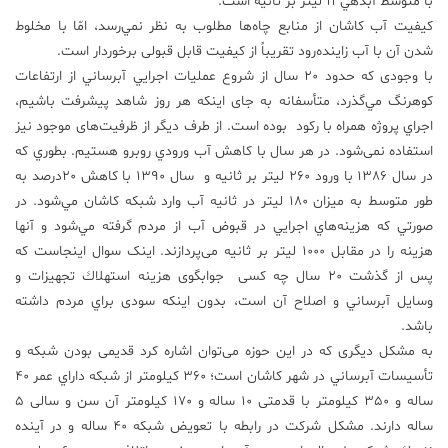
با متوسط آبدهي 11 ليتر بر ثانيه است.
كيفيت آب كاشان از منابع چاه‌ها مطلوب به نظر نمي‌رسد، امّا با مخلوط
علم
شدن آن با آب زاينده‌رود تقريباً از كيفيت قابل قبولی برخوردار است.
و
فناوری
با وجودی که حدود 20 سال از شروع عمليات اجرايي آبرساني از ارتفاعات
كوهرنگ مي‌گذرد، متأسفانه به جای اينكه هر روز شاهد پيشرفت باشيم،
اجراي پروژه همراه با ركود بوده است. از طرف دیگر از ظرفیت‌های موجود نیز
عکس
استفاده نمی‌شود. در هر سال با كاهش آب ورودي روبرو هستیم. بطوري كه
در سال 1386 با ورود 260 ليتر بر ثانيه و سال 1390 با كاهش 20درصد به
پادکست
طور متوسط به ميزان 180 ليتر در ثانيه آب وارد شبكه كاشان مي‌شود. در
صورتي كه هزينه‌هاي اجرايي در قبوض آب از مردم گرفته مي‌شود و آنها
هزينه را در مقابل 1000 ليتر بر ثانيه می‌پردازند. اینک سوال اینجاست که
مجله
فرهنگی
پس از گذشت 20 سال چه کسی جوابگوی هزينه استهلاك تجهيزات و
و
وسایل آبرساني و اصلاح آن است، بدون اينكه سودی براي مردم داشته
هنری
باشد.
به مشکل دیگری که در این حوزه می‌توان اشاره کرد قدیمی بودن شبكه و
تأسيسات آبرساني در شهر كاشان است؛ 360 كيلومتر از شبكه داراي عمر 40
ساله و 350 كيلومتر با قدمتی 10 ساله و 170 كيلومتر آن سن و سالی 5
ساله دارند. مشكل شركت در رابطه با تعويض شبكه 40 ساله و در آينده