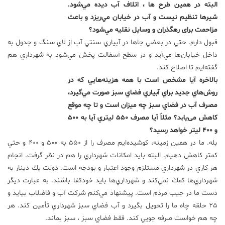
البته در همين طرح ها ، اتلاف آب ديده مي‌شود.
شيرها تنظيم نيست و آب در خيابان مي‌ريزد و باعث
مزاحمت برای رهگذران و وسايل نقليه مي‌شود؟
قبول دارم. حتي در بعضي جاها در آبياري سنتي آب از لاي سنگ و جدول به
داخل خيابان‌ها مي‌آيد و در سطح آسفالت پخش مي‌شود به شهرداري هم
گفته‌ايم تا اصلاح كند.
بالاخره آيا مشخص است با همه هزينه‌هايي كه در
روش‌هاي جديد براي آبياري فضاي سبز صورت مي‌گيرد،
مصرف آب در فضاي سبز چه ميزان است و تا چه موقع
كاهش می‌یابد؟ مثلاً آیا مصرف 550 ليتري آيا به 500
و 400 ليتر خواهد رسيد؟
بله. ما در همين زمینه، کوشیده‌ایم مصرف را از 550 به 500 و 400 و حتي
كمتر كاهش دهيم. البته بايد امکانات شهرداري را هم در نظر گرفت. انجام
هر كاري در شهرداري مستلزم وجود اعتبار و بودجه است. دولت يك دينار به
شهرداري‌ها كمك نمي‌كند و شهرداري‌ها بايد خودكفا باشند. به عبارت دیگر
دست ما در جيب مردم است. پيشنهاد مي‌كنم شركت آب و فاضلاب بيايد و
25 حلقه چاه ما را تحويل بگيرد و آب فضاي سبز شهرداري تأمین کند. هر
چه هم خواست صرفه جويي كند. فقط فضاي سبز ، سبز بماند.