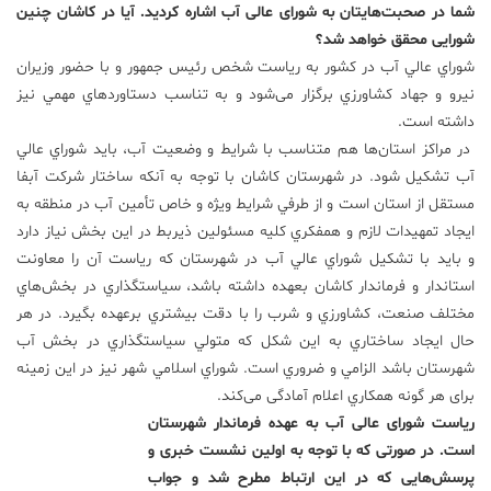
شما در صحبت‌هایتان به شورای عالی آب اشاره کردید. آیا در کاشان چنین
شورایی محقق خواهد شد؟
شوراي عالي آب در كشور به رياست شخص رئيس جمهور و با حضور وزيران
نيرو و جهاد كشاورزي برگزار می‌شود و به تناسب دستاوردهاي مهمي نيز
داشته است.
در مراكز استان‌ها هم متناسب با شرايط و وضعيت آب، باید شوراي عالي
آب تشكيل شود. در شهرستان كاشان با توجه به آنكه ساختار شركت آبفا
مستقل از استان است و از طرفي شرايط ويژه و خاص تأمين آب در منطقه به
ايجاد تمهيدات لازم و همفكري كليه مسئولين ذيربط در اين بخش نیاز دارد
و باید با تشكيل شوراي عالي آب در شهرستان كه رياست آن را معاونت
استاندار و فرماندار كاشان بعهده داشته باشد، سياستگذاري در بخش‌هاي
مختلف صنعت، كشاورزي و شرب را با دقت بيشتري برعهده بگیرد. در هر
حال ايجاد ساختاري به اين شكل كه متولي سياستگذاري در بخش آب
شهرستان باشد الزامي و ضروري است. شوراي اسلامي شهر نيز در اين زمينه
برای هر گونه همكاري اعلام آمادگی می‌کند.
ریاست شورای عالی آب به عهده فرماندار شهرستان
است. در صورتی که با توجه به اولین نشست خبری و
پرسش‌هایی که در این ارتباط مطرح شد و جواب