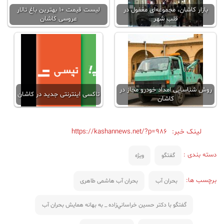
بازار کاشان، مجموعه‌ای مغفول در
لیست قیمت ۱۰ بهترین باغ تالار
قلب شهر
عروسی کاشان
روش شناسایی امداد خودرو مجاز در
تاکسی اینترنتی جدید در کاشان
کاشان
لینک خبر:
https://kashannews.net/?p=986
دسته بندی :
گفتگو
ویژه
برچسب ها:
بحران آب
بحران آب هاشمی طاهری
گفتگو با دكتر حسين خراساني‌زاده _ به بهانه همايش بحران آب