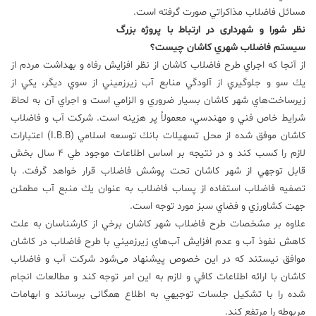
مسائل فاضلاب مذاكراتي صورت گرفته است.
نظر شورا و شهرداری در ارتباط با پروژه بزرگ
سيستم فاضلاب شهري كاشان چیست؟
از آنجا كه اجراي طرح فاضلاب كاشان از نظر افزايش رفاه و بهداشت مردم از
يك سو و جلوگيري از آلودگي منابع آب زيرزميني از سوي ديگر، يكي از
زيرساخت‌هاي شهر كاشان بسيار ضروري و الزامي است و اجراي آن به لحاظ
شرایط خاص فني و مهندسي، معمولاً پر هزينه است. شركت آب و فاضلاب
كاشان موفق شده از محل تسهيلات بانك توسعه اسلامي (I.B.B) اعتبارات
لازم را کسب کند و در نتیجه بر اساس اطلاعات موجود طي 4 سال بخش
قابل توجهي از شهر كاشان تحت پوشش فاضلاب قرار خواهد گرفت. با
تصفيه فاضلاب استفاده از پساب فاضلاب به عنوان يك منبع آب مطمئن
جهت كشاورزي و فضاي سبز مورد توجه است.
علاوه بر مشخصات طرح فاضلاب شهر كاشان برخي از كارشناسان به علت
كاهش نفوذ آب و عدم افزايش آب‌هاي زيرزميني با طرح فاضلاب در كاشان
موافق نیستند كه در اين خصوص پیشنهاد می‌شود شركت آب و فاضلاب
كاشان با ارائه اطلاعات كافي و لازم به اين امر توجه کند و مطالعات انجام
شده را با تشكيل جلسات توجيهي به اطلاع همگانی برسانند و ابهامات
مربوطه را مرتفع کند.