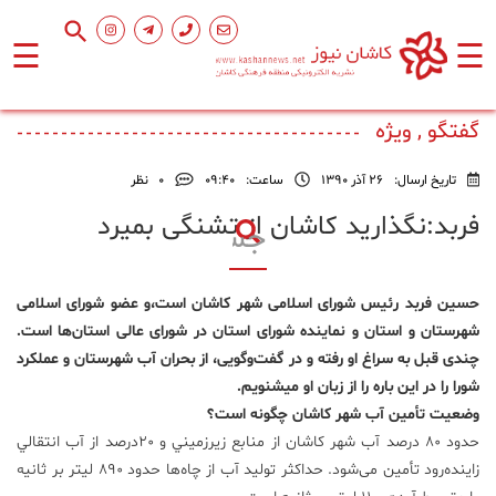
☰
☰
صفحه
اصلی
گفتگو , ویژه
تاریخ ارسال:
26 آذر 1390
ساعت:
۰۹:۴۰
0
نظر
اجتماعی
فربد:نگذارید کاشان از تشنگی بمیرد
فرهنگ
و
حسین فربد رئیس شورای اسلامی شهر کاشان است،و عضو شورای اسلامی
هنر
شهرستان و استان و نماینده شورای استان در شورای عالی استان‌ها است.
چندی قبل به سراغ او رفته و در گفت‌وگویی، از بحران آب شهرستان و عملکرد
ورزشی
شورا را در این باره را از زبان او میشنویم.
وضعيت تأمین آب شهر كاشان چگونه است؟
حدود 80 درصد آب شهر كاشان از منابع زيرزميني و 20درصد از آب انتقالي
محیط
زیست
زاينده‌رود تأمين می‌شود. حداكثر توليد آب از چاه‌ها حدود 890 ليتر بر ثانيه