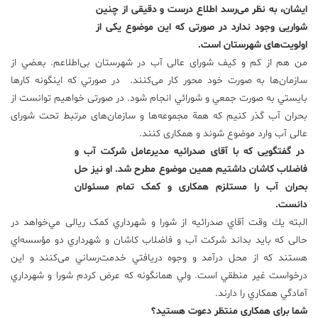
ایشان، به نظر می‌رسد اطلاع درست و دقیقی از چنین
شواریی وجود ندارد در صورتی که این موضوع یکی از
اولویت‌های شهرستان است.
من هم از کم و کیف شورای عالی آب در شهرستان بی‌اطلاعم. بعضي از
سازمان‌ها به صورت خود محور كار می‌کنند. در صورتي كه اینگونه کارها
بايستي به صورت جمعي و شورائي انجام شود. در صورتی خواهیم توانست از
بحران آب گذر کنیم که همة مجموعه‌ها و سازمان‌های مرتبط تحت شورای
عالی آب وارد موضوع شوند و همکاری کنند.
در گفتگویی که با آقای صدرائیه مدیرعامل شرکت آب و
فاضلاب کاشان داشتیم همین موضوع مطرح شد. او نیز حل
بحران آب را مستلزم همکاری و کمک تمام مسئولان
دانست.
البته يك وقت آقاي صدرائيه از شورا و شهرداري کمک ریالی مي‌خواهد در
حالی که باید بداند شركت آب و فاضلاب كاشان و شهرداري دو مؤسسه‌اي
هستند كه از محل درآمد و وجوه دريافتي خدمت‌رساني می‌كنند و اين
درخواست غير منطقي است. ولي همانگونه كه عرض كردم شورا و شهرداري
آمادگي همكاري را دارند.
شما برای همکاری منتظر دعوت هستید؟