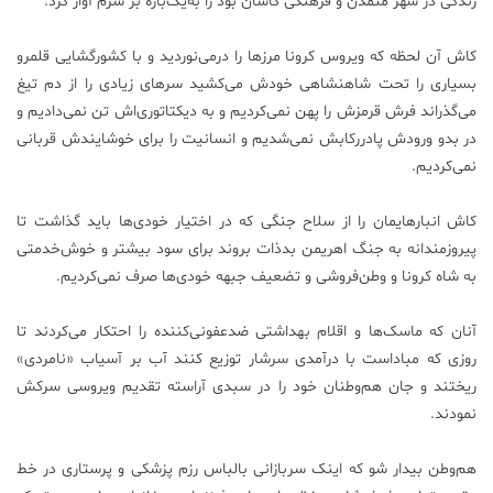
زندگی در شهر متمدن و فرهنگی کاشان بود را به‌یک‌باره بر سرم آوار کرد.
علم
کاش آن لحظه که ویروس کرونا مرزها را درمی‌نوردید و با کشورگشایی قلمرو
و
فناوری
بسیاری را تحت شاهنشاهی خودش می‌کشید سرهای زیادی را از دم تیغ
می‌گذراند فرش قرمزش را پهن نمی‌کردیم و به دیکتاتوری‌اش تن نمی‌دادیم و
در بدو ورودش پادررکابش نمی‌شدیم و انسانیت را برای خوشایندش قربانی
عکس
نمی‌کردیم.
پادکست
کاش انبارهایمان را از سلاح جنگی که در اختیار خودی‌ها باید گذاشت تا
پیروزمندانه به جنگ اهریمن بدذات بروند برای سود بیشتر و خوش‌خدمتی
به شاه کرونا و وطن‌فروشی و تضعیف جبهه خودی‌ها صرف نمی‌کردیم.
مجله
فرهنگی
و
آنان که ماسک‌ها و اقلام بهداشتی ضدعفونی‌کننده را احتکار می‌کردند تا
هنری
روزی که مباداست با درآمدی سرشار توزیع کنند آب بر آسیاب «نامردی»
ریختند و جان هم‌وطنان خود را در سبدی آراسته تقدیم ویروسی سرکش
نمودند.
هم‌وطن بیدار شو که اینک سربازانی بالباس رزم پزشکی و پرستاری در خط