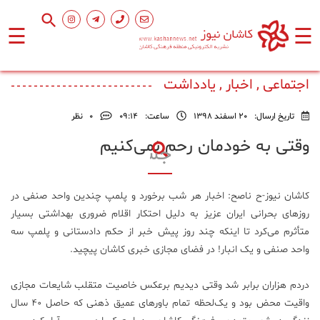
☰
☰
صفحه
اصلی
اجتماعی , اخبار , یادداشت
تاریخ ارسال:
20 اسفند 1398
ساعت:
۰۹:۱۴
0
نظر
اجتماعی
وقتی به خودمان رحم نمی‌کنیم
فرهنگ
و
کاشان نیوز-ح ناصح: اخبار هر شب برخورد و پلمپ چندین واحد صنفی در
هنر
روزهای بحرانی ایران عزیز به دلیل احتکار اقلام ضروری بهداشتی بسیار
متأثرم می‌کرد تا اینکه چند روز پیش خبر از حکم دادستانی و پلمپ سه
ورزشی
واحد صنفی و یک انبار! در فضای مجازی خبری کاشان پیچید.
دردم هزاران برابر شد وقتی دیدیم برعکس خاصیت متقلب شایعات مجازی
محیط
زیست
واقیت محض بود و یک‌لحظه تمام باورهای عمیق ذهنی که حاصل ۴۰ سال