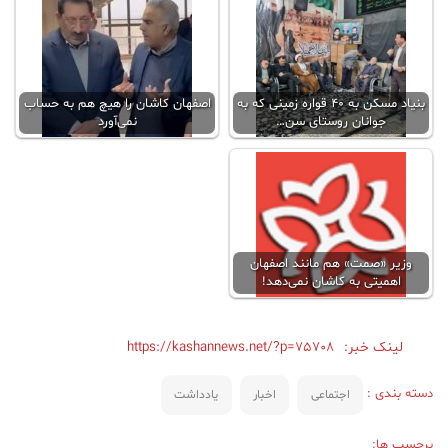
بنیاد مسکن به 40 قواره زمینی که به
اصفهان‌ کاشان را هیچ هم به حساب
جوانان روستای سن…
نمی‌آورد
وزیر «صمت» هم مانند اصفهان
اهمیتی به کاشان نمی‌دهد!
لینک خبر:
https://kashannews.net/?p=75708
دسته بندی :
اجتماعی
اخبار
یادداشت
برچسب ها: