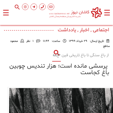
☰
☰
صفحه
اصلی
اجتماعی , اخبار , یادداشت
تاریخ ارسال:
29 خرداد 1399
ساعت:
۱۱:۴۴
1
نظر
محمود
اجتماعی
ساطع
از باغ سنگی تا باغ تاریخی فین
فرهنگ
پرسشی مانده است؛ هزار تندیس چوبین
و
هنر
باغ کجاست
ورزشی
محیط
زیست