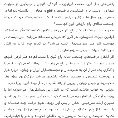
راهروهای باغ فین، ضعف فیزلوژیک، آلودگی قارچی و جلوگیری از سرایت
بیماری را دلیلی برای خشکیدن درخت‌ها و قطع و امحای آن دانسته‌اند؛ اما در
همه‌ی این سال‌ها سؤالی برایم مانده است؟ صدوبیست درخت بریده
چندصد ساله‌ی باغ تاریخی فین کجاست؟
صدوبیست درخت تاریخی باغ تاریخی فین اکنون کجاست؟ مگر به استناد
قوانین میراث کشورمان، ‌هر اثری که تاریخی صدساله می‌یابد،‌ نمی‌بایست در
فهرست آثار ملی سرزمین‌مان ثبت می‌شد؟ در کدام چاه زغال، به آتش
سپرده‌اید میراث طبیعی سرزمینمان را؟
اگر ارتفاع درخت‌های چندصد ساله باغ فین را دست‌کم ده متر فرض کنیم،
هزار و دویست متر از تنه درختان باغ می‌بایست می‌ماند که می‌توانستیم با
واگذاری یک متر از آن به هنرمندان و مجسمه‌سازان ایران و جهان، امروزه هزار
و دویست تندیس و مجسمه داشته باشیم. می‌شد بزرگ‌ترین موزه هنر
تندیس‌های چوبی جهان را بیرون از باغ،‌ شاید در باغ کهنه فین،‌ برپا کنیم.
رؤیایی به خواب ماننده است که در آتش بی‌اندیشگی‌مان می‌سوزد؛ اما با
روزها و آیندگی فردامان چه می‌بایست کرد؟ راه دیگری هم دارد. عالی‌جنابان،
مدیران ارشد سرزمینی، لطفن از پس این روزها،‌ هیچ درخت چند صدساله‌ای
را بی‌محابا از پای نیندازد. چاره‌ای نمانده بود، به چاه‌های زغال رهسپارشان
نکنید. هنرمندان ارجمند سرزمین‌مان، خالقان اندیشه و هنر را فرابخوانید.