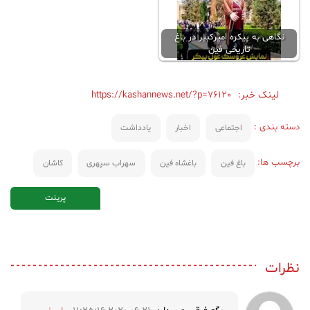
نگاهی به پیکره امیرکبیر در باغ
تاریخی فین
لینک خبر:
https://kashannews.net/?p=76120
دسته بندی :
اجتماعی
اخبار
یادداشت
برچسب ها:
باغ فین
باغشاه فین
سهراب سپهری
کاشان
پرینت
نظرات