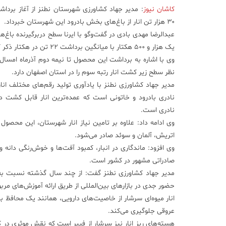
کاشان نیوز
: مدیر جهاد کشاورزی شهرستان نطنز از آغاز برد
۳۰ هزار تن انار از باغ‌های بخش بادرود این شهرستان خبرداد.
عبدالرضا مهدی بادی در گفت‌و‌گو با ایرنا سطح دربرگیرنده باغ‌ها
یک هزار و ۵۰۰ هکتار با میانگین برداشت ۲۲ تن در هکتار ذکر کرد.
وی با اشاره به برداشت این محصول تا نیمه دوم آذرماه امسال
نظر سطح زیر کشت انار رتبه سوم را در استان اصفهان دارد.
مدیر جهاد کشاورزی نطنز با یادآوری تولید رقم‌های مختلف انار 
نادری بادرود و خاتونی است که عمده‌ترین انار قابل کشت در 
نادری است.
وی ادامه داد: علاوه بر تامین نیاز انار شهرستان، این محصول
اتریش، آلمان و سوئد صادر می‌شود.
وی افزود: ماندگاری در انبار، کمبود آفت‌ها و خوش‌رنگی دانه و
صادراتی مشهور در کشور است.
مدیر جهاد کشاورزی نطنز گفت: از چند سال گذشته نسبت به ت
حضور جدی در بازارهای بین‌المللی از طریق ارائه آموزش‌های م
انار میوه‌ای سرشار از خاصیت‌های دارویی، همانند یک محافظ 
عروقی جلوگیری می‌کند.
هسته‌های ریز انار نیز سرشار از فیبر است که نقش موثری در کا