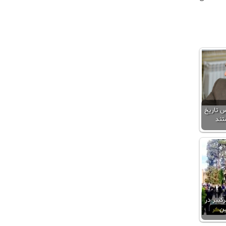
 تاریخ
تند
کبیر در
ین