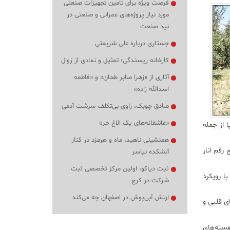
فرصت ویژه برای تامین تجهیزات صنعتی
مورد نیاز پروژه‌های عمرانی و صنعتی در
نید صنعت
جستاری درباره علی شریعتی
کارخانه ریسندگی؛ تمثیل و نمادی از زوال
آثاری از «زهرا صابر طحان» و «فاطمه
اسدالله زاده»
صادق چوبک، راوی بی‌تکلف سرشت آدمی
«عاشقانه‌های یک الاغ خر»
 از جمله
همنشینی ناهید، ماه و هرمزد در کنار
 رقم انار
آتشکده نیاسر
ثبت دیاکو، اولین مرکز تخصصی ثبت
ا رویکرد
شرکت در کرج
ارتش آبی‌پوش در اصفهان چه می‌کند
ی قلبی و
هسته‌های