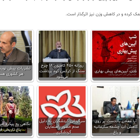
 کمک کرده و در کاهش وزن نیز اثرگذار است.
روزانه ۴۵۰ کامیون ۱۸ چرخ
نشریات پیش نویس
شب آیین‌های پیش بهاری
سنگ از کرکس کوه برداشت
هر کشوری هس
می‌شود
آیا معادن بالادست بر روی
سرگردانی گردشگران به دلیل
نگاهی به پیکره امیر
کاهش آب چشمه سلیمانیه
عدم حضور راهنمایان
باغ تاریخی ف
و باغ…
گردشگری…