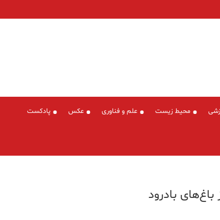
زشی
محیط زیست
علم و فناوری
عکس
پادکست