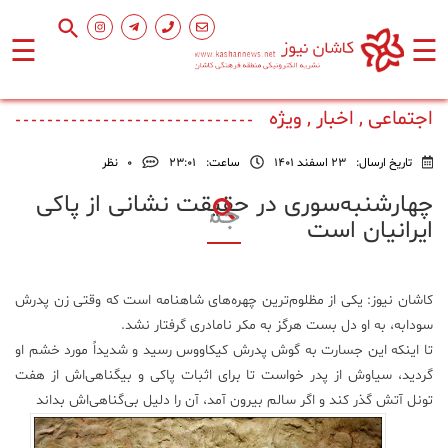
☰
☰
صفحه
اصلی
اجتماعی , اخبار , ویژه
تاریخ ارسال:
23 اسفند 1401
ساعت:
۲۳:۰۱
0
نظر
اجتماعی
چهارشنبه‌سوری در حقیقت نشانی از پاکی
ایرانیان است
فرهنگ
و
هنر
کاشان نیوز: یکى از مظلوم‌ترین چهره‌های شاهنامه است که وقتى زن پدرش
سودابه، به او دل بست هرگز به مکر نامادرى گرفتار نشد.
ورزشی
تا اینکه این جسارت به گوش پدرش کیکاووس رسید و شدیداً مورد خشم او
گردید، سیاوش از پدر خواست تا براى اثبات پاکى و بیگناهی‌اش از هفت
محیط
تونل آتش گذر کند و اگر سالم بیرون آمد، آن را دلیل بی‌گناهی‌اش
بداند
زیست