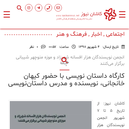
☰
☰
صفحه
اصلی
اجتماعی , اخبار , فرهنگ و هنر
تاریخ ارسال:
4 شهریور 1398
ساعت:
۰۰:۵۷
0
نظر
اجتماعی
انجمن نویسندگان هزار افسانه شهرزاد و موزه‌ منوچهر شیبانی
برگزار می‌کنند
فرهنگ
کارگاه داستان نویسی با حضور کیهان
و
هنر
خانجانی، نویسنده و مدرس داستان‌نویسی
ورزشی
کاشان نیوز:
از
تاریخ ۵ تا ۷
محیط
شهریور انجمن
زیست
نویسندگان هزار