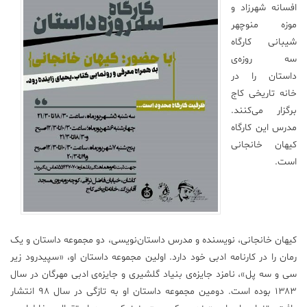
افسانه شهرزاد و
علم
موزه‌ منوچهر
و
شیبانی کارگاه
فناوری
سه روزه‌ی
داستان را در
عکس
خانه تاریخی کاج
برگزار می‌کنند.
مدرس این کارگاه
پادکست
کیهان خانجانی
است.
مجله
فرهنگی
و
هنری
کیهان خانجانی، نویسنده و مدرس داستان‌نویسی، دو مجموعه داستان و یک
رمان را در کارنامه ادبی خود دارد. اولین مجموعه داستان او، «سپیدرود زیر
سی و سه پل»، نامزد جایزه‌ی بنیاد گلشیری و جایزه‌ی ادبی مهرگان در سال
۱۳۸۳ بوده است. دومین مجموعه داستان او به تازگی در سال ۹۸ انتشار