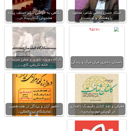
استاد حسن عاطفی شاعر، محقق،
نگاهی به حواشی تئاتر «سلف پرتره
پژوهشگر و نویسنده
مخدوش آناکارنینا» در…
کارگاه دوروزه تئوری و عملی سینما در
داستان دختری میان مرگ و زندگی
خانه تاریخی کاج…
معرفی و نقد کتاب «فرهنگ دامداری
حضور آران و بیدگل در هجدهمین
در گویش ابوزیدآبادی»…
نمایشگاه بین المللی…