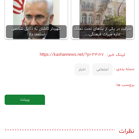
سرقت در یکی از بناهای تحت تملک
شهردار کاشان به دلایل شخصی
اداره میراث فرهنگی،…
استعفا داد!
لینک خبر:
https://kashannews.net/?p=34167
دسته بندی :
اجتماعی
اخبار
برچسب ها:
پرینت
نظرات