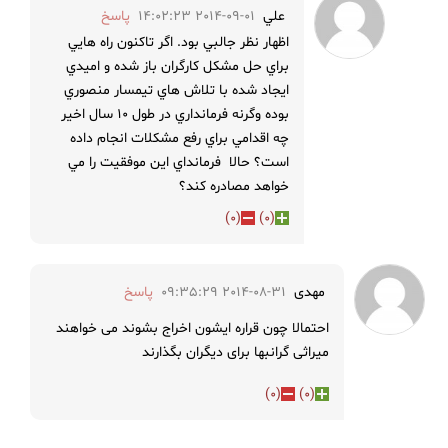
علي
2014-09-01 14:02:23
پاسخ
اظهار نظر جالبي بود. اگر تاكنون راه هايي
براي حل مشكل كارگران باز شده و اميدي
ايجاد شده با تلاش هاي تيمسار منصوري
بوده وگرنه فرمانداري در طول 10 سال اخير
چه اقدامي براي رفع مشكلات انجام داده
است؟ حالا فرمانداي اين موفقيت را مي
خواهد مصادره كند؟
)
0
(
)
0
(
مهدی
2014-08-31 09:35:29
پاسخ
احتمالا چون قراره ایشون اخراج بشوند می خواهند
میراثی گرانبها برای دیگران بگذارند
)
0
(
)
0
(