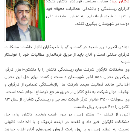
کاشان نیوز
: معاون سیاسی فرماندار کاشان گفت:
کارگران ریسندگی و بافندگی، مطالبات معوقه خود
علم
و
را تنها از طریق فرمانداری به عنوان نماینده عالی
فناوری
دولت در شهرستان پیگیری کنند.
عکس
«هادی اکبری» روز شنبه در گفت و گو با خبرنگاران اظهار داشت: مشکلات
کارگران صنفی است و آنان باید از طریق فرمانداری مطالبات خود را خواستار
پادکست
شوند.
وی مشکلات کارگران شرکت های ریسندگی کاشان را با داشتن10هزار کارگر،
مجله
بزرگترین بحران دهه اخیر شهرستان دانست و گفت: برای حل این بحران
فرهنگی
اقداماتی مانند فعالیت مجدد شرکت ها، بازنشستگی تعدادی از کارگران و
و
توقیف اموال شرکت به نفع کاگران از طریق مراجع ذیصلاح انجام شده است.
هنری
وی معوقات 3500 خانوار کارگر شرکت نساجی و ریسندگی کاشان از سال 83
تاکنون را 400 میلیارد ریال دانست.
اکبری از تملک 40 هکتار زمین در بلوار قطب راوندی کاشان برای حل
مشکلات کارگران خبر داد و گفت: در آینده نزدیک و با اقدامات قانونی
نسبت به اعطای زمین و یا پول بابت فروش زمین‌های آنان اقدام خواهد