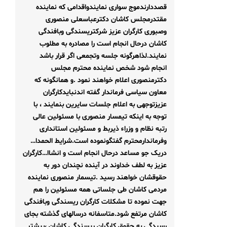
قصددارندموج سواری نمایندواقدامی که نماینده
مقتدرمجلس کاشان دکترعباسعلی منصوری
وصبوری کارگران عزیز شرکتریسندگی وبافندگی
کاشان درحال انجام است را مصادره به مطلوب
نمایند.
لذاهرگونه جلسه وتجمعی اگر قرار باشد
انجام شود شخص نماینده محترم مجلس
دکترمنصوری اعلام خواهند نمود .
و همانگونه که
معاون سیاسی فرماندار گفته اندنبایدکارگران
عزیزتوجهی به اعلام جلسات سایرین بنمایند ، با
توجه به اینکه تیمسار منصوری با مسئولین عالی
رتبه نظام و وزراء ذیربط و مسئولین استانداری
وفرماندارمحترم گفتگونموده است.
شرایط الحمدا…
دریک جو مساعد درحال انجام است و انشاا…کارگران
عزیز به لطف خداوند در آینده نچندان دور به
حقوقشان خواهند رسید .
تیسمار منصوری نماینده
مردمی کاشان طی جلساتی همه مسئولین را هم
جهت نموده تا مشکلات کارگران ریسندگی وبافندگی
کاشان مرتفع شود.
متاسفانه درسالهای گذشته بجای
رسیدگی به حقوق کارگران ریسندگی کاشان ،بیشتر