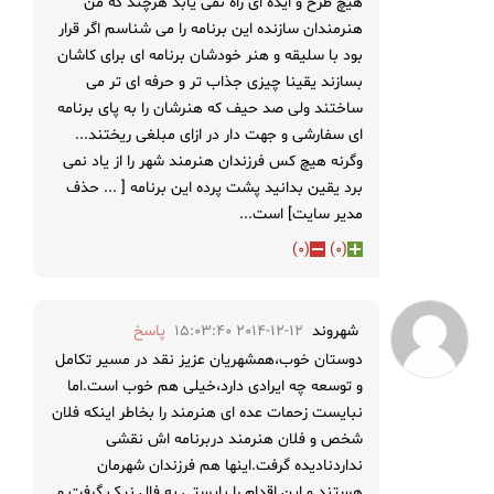
هیچ طرح و ایده ای راه نمی یابد هرچند که من
هنرمندان سازنده این برنامه را می شناسم اگر قرار
بود با سلیقه و هنر خودشان برنامه ای برای کاشان
بسازند یقینا چیزی جذاب تر و حرفه ای تر می
ساختند ولی صد حیف که هنرشان را به پای برنامه
ای سفارشی و جهت دار در ازای مبلغی ریختند...
وگرنه هیچ کس فرزندان هنرمند شهر را از یاد نمی
برد یقین بدانید پشت پرده این برنامه [ ... حذف
مدیر سایت] است...
)
0
(
)
0
(
شهروند
2014-12-12 15:03:40
پاسخ
دوستان خوب،همشهریان عزیز نقد در مسیر تکامل
و توسعه چه ایرادی دارد،خیلی هم خوب است.اما
نبایست زحمات عده ای هنرمند را بخاطر اینکه فلان
شخص و فلان هنرمند دربرنامه اش نقشی
نداردنادیده گرفت.اینها هم فرزندان شهرمان
هستند و این اقدام را بایستی به فال نیک گرفت و