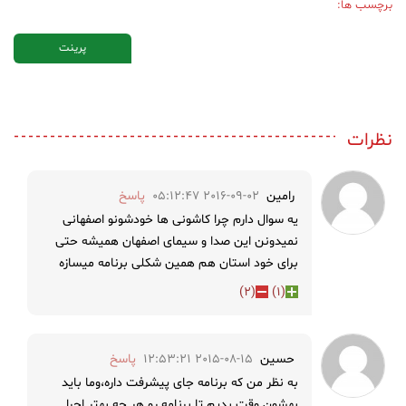
برچسب ها:
پرینت
نظرات
رامین
2016-09-02 05:12:47
پاسخ
یه سوال دارم چرا کاشونی ها خودشونو اصفهانی
نمیدونن این صدا و سیمای اصفهان همیشه حتی
برای خود استان هم همین شکلی برنامه میسازه
)
2
(
)
1
(
حسین
2015-08-15 12:53:21
پاسخ
به نظر من که برنامه جای پیشرفت داره،وما باید
بهشون وقت بدیم تا برنامه رو هر چه بهتر اجرا