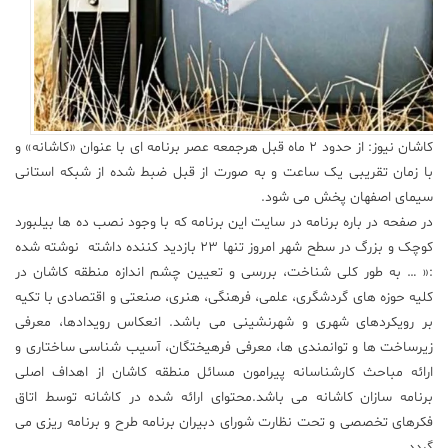
علم
و
فناوری
عکس
کاشان نیوز: از حدود ۲ ماه قبل هرجمعه عصر برنامه ای با عنوان «کاشانه» و
با زمان تقریبی یک ساعت و به صورت از قبل ضبط شده از شبکه استانی
پادکست
سیمای اصفهان پخش می شود.
در صفحه در باره برنامه در سایت این برنامه که با وجود نصب ده ها بیلبورد
کوچک و بزرگ در سطح شهر امروز تنها ۲۳ بازدید کننده داشته نوشته شده
مجله
فرهنگی
:« … به طور کلی شناخت، بررسی و تعیین چشم اندازه منطقه کاشان در
و
کلیه حوزه های گردشگری، علمی، فرهنگی، هنری، صنعتی و اقتصادی با تکیه
هنری
بر رویکردهای شهری و شهرنشینی می باشد. انعکاس رویدادها، معرفی
زیرساخت ها و توانمندی ها، معرفی فرهیختگان، آسیب شناسی ساختاری و
ارائه مباحث کارشناسانه پیرامون مسائل منطقه کاشان از اهداف اصلی
برنامه سازان کاشانه می باشد.محتوای ارائه شده در کاشانه توسط اتاق
فکرهای تخصصی و تحت نظارت شورای دبیران برنامه طرح و برنامه ریزی می
گردد.