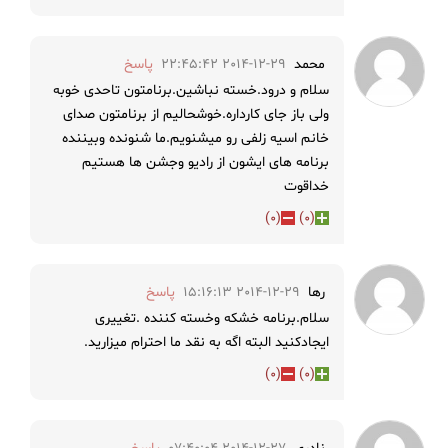
محمد
2014-12-29 22:45:42
پاسخ
سلام و درود.خسته نباشین.برنامتون تاحدی خوبه
ولی باز جای کارداره.خوشحالیم از برنامتون صدای
خانم اسیه زلفی رو میشنویم.ما شنونده وبیننده
برنامه های ایشون از رادیو وجشن ها هستیم
خداقوت
)
0
(
)
0
(
رها
2014-12-29 15:16:13
پاسخ
سلام.برنامه خشکه وخسته کننده .تغییری
ایجادکنید البته اگه به نقد ما احترام میزارید.
)
0
(
)
0
(