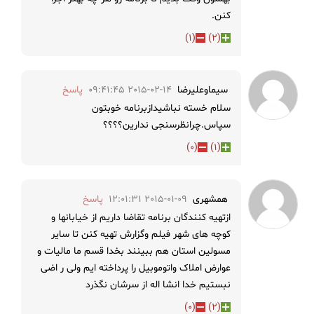
کنن.
)
1
(
)
2
(
سيماوعليرضا
2015-02-14 09:41:45
پاسخ
سلام خسته نباشیدازبرنامه خوبتون
سپاس.چرانظرسنجى ندارین؟؟؟؟
)
0
(
)
1
(
همشهری
2015-01-09 12:01:31
پاسخ
ازتهیه کنندگان برنامه تقاضا داریم از خیابانها و
کوچه های شهر فیلم وگزارش تهیه کنن تا سایر
مسولین استان هم ببینند بخدا قسم ما مالیات و
عوارض املاک واتوموبیل را پرداخته ایم ولی ر اضی
نبستیم خدا انشا اله از سرشان نگذرد
)
0
(
)
2
(