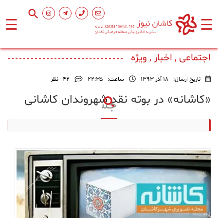
☰
☰
صفحه
اصلی
اجتماعی , اخبار , ویژه
تاریخ ارسال:
18 آذر 1393
ساعت:
۲۲:۳۵
44
نظر
اجتماعی
«کاشانه» در بوته نقد شهروندان کاشانی
فرهنگ
و
هنر
ورزشی
محیط
زیست