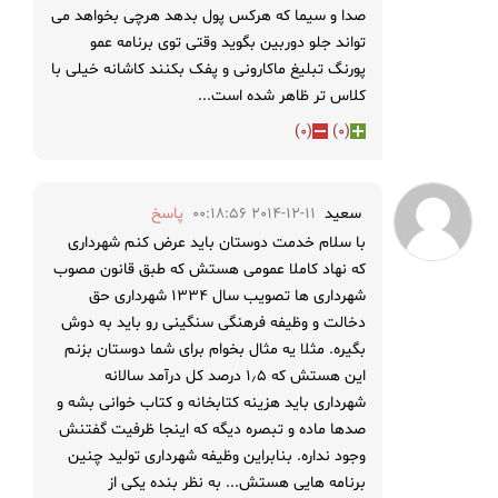
صدا و سیما که هرکس پول بدهد هرچی بخواهد می
تواند جلو دوربین بگوید وقتی توی برنامه عمو
پورنگ تبلیغ ماکارونی و پفک بکنند کاشانه خیلی با
کلاس تر ظاهر شده است...
)
0
(
)
0
(
سعید
2014-12-11 00:18:56
پاسخ
با سلام خدمت دوستان باید عرض کنم شهرداری
که نهاد کاملا عمومی هستش که طبق قانون مصوب
شهرداری ها تصویب سال ۱۳۳۴ شهرداری حق
دخالت و وظیفه فرهنگی سنگینی رو باید به دوش
بگیره. مثلا یه مثال بخوام برای شما دوستان بزنم
این هستش که ۱٫۵ درصد کل درآمد سالانه
شهرداری باید هزینه کتابخانه و کتاب خوانی بشه و
صدها ماده و تبصره دیگه که اینجا ظرفیت گفتنش
وجود نداره. بنابراین وظیفه شهرداری تولید چنین
برنامه هایی هستش... به نظر بنده یکی از