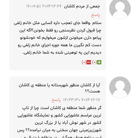
جمعی از مردم کاشان
2014-12-26 16:07:51
پاسخ
سلام .واقعا جای تعجب داره کسایی مثل خانم زلفی
چرا قبول کردن نظرسنجی رو فقط بخونن؟اگه این
پیامو دارن میخونن ازشون میخوایم که خودشونو
دست کم نگیرن ما همه جوره اجرای خانم زلفی رو
دیدیم این یه توهینی شده به شما خانم زلفی.
)
0
(
)
0
(
آیا از کاشان منظور شهرستانه یا منطقه ی کاشان
هست؟؟
2014-12-17 12:23:30
پاسخ
گر منظور شما منطقه ی کاشان است چرا از تاپ
ترین مراسم عاشورایی کشور و نمایشگاه عاشورایی
کشور در شهر نوش آباد یا از بزرگ ترین
شهرزیرزمینی جهان سخنی به میان نیامده؟؟ پس
این برنامه هدف همگرایی در منطقه را دنبال می