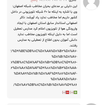
نادری
2014-12-27 07:40:04
پاسخ
این دلیلی بر مدعای بحران مخاطب شبکه اصفهان:
وی با اشاره به اینکه ما ۲۰ شبکه تلویزیونی در داخل
کشور داریم اما مخاطب ندارد یاد آورشد: ذاکر
اصفهانی استاندار سابق استان اصفهان با ایجاد
واررونگی هوا از تلویزیون اعلام کرد مدارس تعطیل
است اما به دلیل اینکه تلویزیون مخاطب ندارد
دانش آموزان بدون اطلاع از تعطیلی به مدارس
رفتند.
1393/10/02/%D9%BE%DB%8C%D8%AA%D8%B2%D8%A7-
%D8%B1%D8%A7-
%D8%A7%DB%8C%DA%AF%D8%B2%DB%8C%D9%86-
%D8%A2%D8%A8%DA%AF%D9%88%D8%B4%D8%AA-
%DA%A9%D8%B1%D8%AF%D9%86%D8%AF-
%D8%AA%D8%A7-
%D8%A7%DB%8C%D8%B1%D8%A7%D9%86/
)
0
(
)
0
(