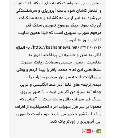
سطحی و بی محتواست که به جای اینکه باعث عزت
و افتخار کاشان شود باعث آبروریزی و سرشکستگی
می شود. به غیر از برنامه کاشانه و همه مشکلات
آن یک نمونه دیگر موضوع تعویض سنگ قبر
مرحوم سهراب سپهری است که قبلا همین سایت
کاشان نیوز به آدرس:
http://kashannews.net/1393/07/16/ به اندازه
کافی به متن و حاشیه آن پرداخت. امروز به
مناسبت اربعین حسینی سعادت زیارت حضرت
سلطانعلی ابن امام محمد باقر را پیدا کردم و وقتی
برای قرائت فاتحه سر مزار مرحوم سهراب رفتم
دیدم ترجمه های غلط اندر غلط انگلیسی و عربی
جمله "به سراغ من اگر می آیید ...." هنوز بر روی
سنگ قبر سهراب باقی مانده است. از آنجایی که
معمولا بر سر مزار سهراب افراد تحصیلکرده از اطراف
و اکناف کشور حضور می یابند خوب است دلسوزی
این آبروریزی را زودتر پاک کند.
)
0
(
)
0
(