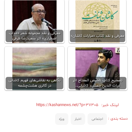
معرفی و نقد مجموعه شعر «عذاب
معرفی و نقد کتاب «مزارات کاشان»
اضطراری» اثر سعیدرضا ظرفی
تصحیح کتاب تلخیص المفتاح اثر
نگاهی به نقاشی‌های فهیم کاشانی
غیاث الدین جمشید کاشانی…
در گالری هشت‌چشمه
لینک خبر:
https://kashannews.net/?p=37305
دسته بندی :
اجتماعی
اخبار
ویژه