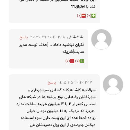
کند یا افتراق؟؟
)
0
(
)
0
(
شششش
2014-12-18 20:36:29
پاسخ
نگران نباشید داماد ...[حذف توسط مدیر
سایت]شریکه
)
0
(
)
0
(
2014-12-17 11:15:35
پاسخ
سرقضیه کاشانه کلاه گشادی سرشهرداری و
شهرکاشان رفته.این نوع برنامه ها در شبکه های
استانی کمتر از ۲ یا ۳ میلیون هزینه ساخت نداره
.هربرنامه نزدیک به ۱۰ میلیون تومان خیلی
زیاده.قطعا عده ای این وسط دارن سوء استفاده
میکنن ودرصدی از این پول نصیبشان می