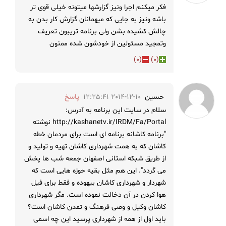
فکر میکنم اجرا ونیز گزارشها میتونه خیلی قوی تر
باشه ونیز به جایی که میهمانان گزارش کار بدن به
چالش کشیده بشن ولی برنامه تریبون تعریف
وتمجید مسئولین از خودشون شده ممنون
)
0
(
)
0
(
حسین
2014-12-10 12:25:41
پاسخ
سلام در سایت این برنامه به آدرس:
http://kashanetv.ir/IRDM/Fa/Portal نوشته
"برنامه کاشانه برنامه ای است برای مردمان خطه
کاشان که به همت شهرداری کاشان تهیه و تولید و
از طریق شبکه استانی اصفهان جمعه شب ها پخش
می گردد". این هم مثل بقیه حوزه هایی است که
شهردار و شهرداری کاشان بیهوده و فقط برای فیل
هوا کردن در آن دخالت نموده است. مگر شهرداری
کاشان وکیل و وصی فرهنگ و تمدن کاشان است؟
باید اول از همه از شهرداری پرسید این چه اسمی