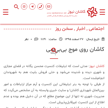
☰
☰
صفحه
اصلی
اجتماعی , اخبار , سخن روز
تاریخ ارسال:
27 اسفند 1395
ساعت:
۱۱:۴۱
0
نظر
اجتماعی
کاشان روی موج بی‌بی‌سی
فرهنگ
و
کاشان نیوز
: مدتی است که تبلیغات کنسرت محسن یگانه در فضای مجازی
هنر
و شهری دیده و شنیده می‌شود و حتی فروش بلیت هم به شهروندان
انجام‌شده است.
ورزشی
از طرفی با توجه به بنر تبلیغاتی این کنسرت و آرم مرکز ارتباطات و امور
بین‌الملل شهرداری کاشان! و سایت خبری وابسته به آن مشخص می‌گردد که
مدیریت شهری نه تنها از این موضوع مطلع که در آن دخیل هم بوده و عدم
محیط
زیست
اطلاع از این کنسرت غیرقابل‌پذیرش است.