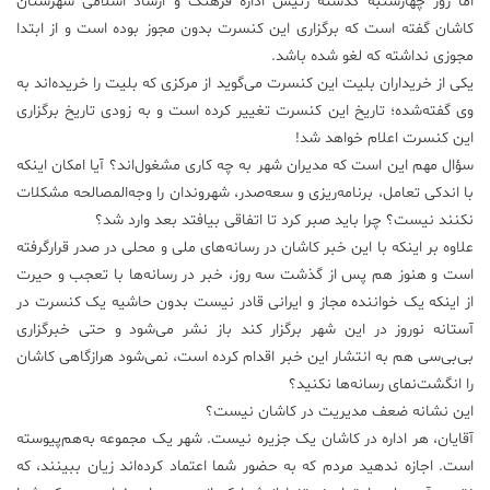
اما روز چهارشنبه گذشته رئیس اداره فرهنگ و ارشاد اسلامی شهرستان
کاشان گفته است که برگزاری این کنسرت بدون مجوز بوده است و از ابتدا
علم
مجوزی نداشته که لغو شده باشد.
و
فناوری
یکی از خریداران بلیت این کنسرت می‌گوید از مرکزی که بلیت را خریده‌اند به
وی گفته‌شده؛ تاریخ این کنسرت تغییر کرده است و به زودی تاریخ برگزاری
این کنسرت اعلام خواهد شد!
عکس
سؤال مهم این است که مدیران شهر به چه کاری مشغول‌اند؟ آیا امکان اینکه
با اندکی تعامل، برنامه‌ریزی و سعه‌صدر، شهروندان را وجه‌المصالحه مشکلات
پادکست
نکنند نیست؟ چرا باید صبر کرد تا اتفاقی بیافتد بعد وارد شد؟
علاوه بر اینکه با این خبر کاشان در رسانه‌های ملی و محلی در صدر قرارگرفته
است و هنوز هم پس از گذشت سه روز، خبر در رسانه‌ها با تعجب و حیرت
مجله
فرهنگی
از اینکه یک خواننده مجاز و ایرانی قادر نیست بدون حاشیه یک کنسرت در
و
آستانه نوروز در این شهر برگزار کند باز نشر می‌شود و حتی خبرگزاری
هنری
بی‌بی‌سی هم به انتشار این خبر اقدام کرده است، نمی‌شود هرازگاهی کاشان
را انگشت‌نمای رسانه‌ها نکنید؟
این نشانه ضعف مدیریت در کاشان نیست؟
آقایان، هر اداره در کاشان یک جزیره نیست. شهر یک مجموعه به‌هم‌پیوسته
است. اجازه ندهید مردم که به حضور شما اعتماد کرده‌اند زیان ببینند، که