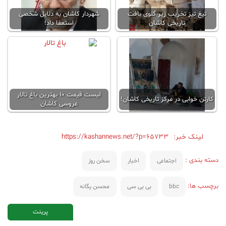
تیغ تیز تخریب زیر گلوی بافت
شهردار کاشان به دلایل شخصی
تاریخی کاشان
استعفا داد!
لیست قیمت ۱۰ بهترین باغ تالار
کارتن خوابی در مرکز تاریخی کاشان!
عروسی کاشان
لینک خبر:
https://kashannews.net/?p=65733
دسته بندی :
اجتماعی
اخبار
سخن روز
برچسب ها:
bbc
بی بی سی
محسن یگانه
پرینت