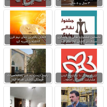
۳ سال و ۵ سال…
در کاشان
نخستین جشنواره نقالی و روایتگری
کاشان بالاترين دمای نیم قرن
سیلک در کاشان آغاز بکار کرد
گذشته را تجربه کرد
آران و بیدگل با یکپارچه کردن
پاسخ درست به خبر رسانه/میراث
مشارکت کنندگان احاطه…
فرهنگی کاشان اقدام کرد