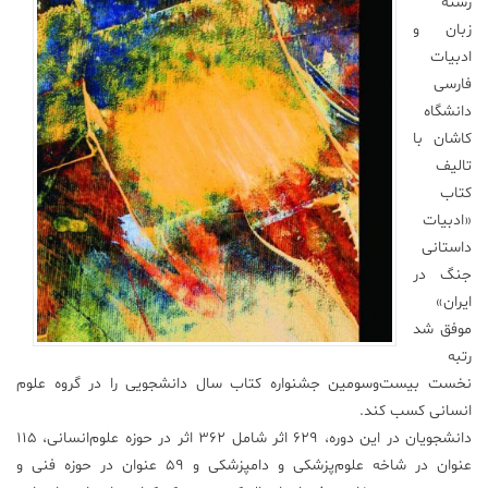
رشته
زبان و
علم
و
ادبیات
فناوری
فارسی
دانشگاه
کاشان با
عکس
تالیف
کتاب
پادکست
«ادبیات
داستانی
مجله
جنگ در
فرهنگی
ایران»
و
موفق شد
هنری
رتبه
نخست بیست‌و‌سومین جشنواره کتاب سال دانشجویی را در گروه علوم
انسانی کسب کند.
دانشجویان در این دوره، ۶۲۹ اثر شامل ۳۶۲ اثر در حوزه علوم‌انسانی، ۱۱۵
عنوان در شاخه علوم‌پزشکی و دامپزشکی و ۵۹ عنوان در حوزه فنی و