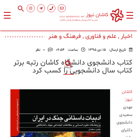
☰
☰
صفحه
اصلی
اخبار , علم و فناوری , فرهنگ و هنر
تاریخ ارسال:
15 دی 1395
ساعت:
۰۶:۵۴
0
نظر
اجتماعی
کتاب دانشجوی دانشگاه کاشان رتبه بر‌تر
کتاب سال دانشجویی را کسب کرد
فرهنگ
و
هنر
کاشان
نیوز
:
ورزشی
مهدی
سعیدی
محیط
دانشجوی
زیست
دکترای