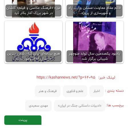
قائم مقام معاونت مسکن وزارت راه
موزه «فرهنگ عکاسی و فیلم» کاشان
و شهرسازی از پروژه…
در شهر برزک آغاز بکار کرد
یادبود یکصدمین سال تولد منوچهر
هیچ برنامه‌ای برای گران شدن بنزین
شیبانی برگزار شد
در سال 1402 وجود ندارد
لینک خبر:
https://kashannews.net/?p=64095
دسته بندی :
اخبار
علم و فناوری
فرهنگ و هنر
برچسب ها:
«ادبیات داستانی جنگ در ایران»
مهدی سعیدی
پرینت