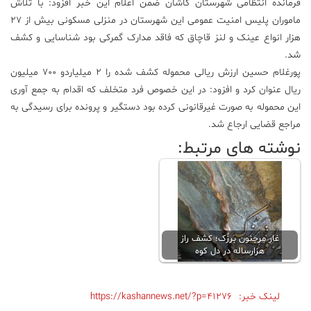
فرمانده انتظامی شهرستان کاشان ضمن اعلام این خبر افزود: با تلاش
ماموران پلیس امنیت عمومی این شهرستان در منزلی مسکونی بیش از ۲۷
علم
و
هزار انواع عینک و لنز قاچاق که فاقد مدارک گمرکی بود شناسایی و کشف
فناوری
شد.
پورغلام حسین ارزش ریالی محموله کشف شده را ۲ میلیاردو ۷۰۰ میلیون
ریال عنوان کرد و افزود: در این خصوص فرد متخلف که اقدام به جمع آوری
عکس
این محموله به صورت غیرقانونی کرده بود دستگیر و پرونده برای رسیدگی به
مراجع قضایی ارجاع شد.
پادکست
نوشته های مرتبط:
مجله
فرهنگی
و
هنری
غار مِرِجنون بَرزٌک؛ کشف راز
هزارساله در دل کوه
لینک خبر:
https://kashannews.net/?p=41276