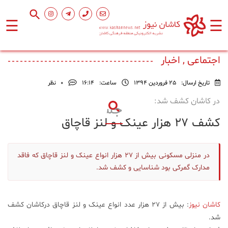
☰
☰
صفحه
اصلی
اجتماعی , اخبار
تاریخ ارسال:
25 فروردین 1394
ساعت:
۱۶:۱۴
0
نظر
اجتماعی
در کاشان کشف شد:
کشف ۲۷ هزار عینک و لنز قاچاق
فرهنگ
و
هنر
در منزلی مسکونی بیش از ۲۷ هزار انواع عینک و لنز قاچاق که فاقد
مدارک گمرکی بود شناسایی و کشف شد.
ورزشی
محیط
کاشان نیوز
: بیش از ۲۷ هزار عدد انواع عینک و لنز قاچاق درکاشان کشف
زیست
شد.