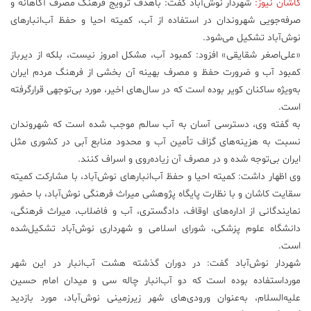
کاشان نیوز:
شهردار نوش‌آباد گفت: باهدف ترویج فرهنگ مصرف آگاهانه و
صرفه‌جویی شهروندان در استفاده از آب، کمیته احیا و حفظ آب‌انبارهای
علم
و
نوش‌آباد تشکیل می‌شود.
فناوری
«علی‌اصغر شقایقی» افزود: کمبود آب، مشکل امروز نیست، بلکه از دیرباز
کمبود آب و ضرورت حفظ و مصرف بهینه آن بخشی از فرهنگ مردم ایران
به‌ویژه ساکنان کویر بوده است که در سال‌های اخیر، مورد بی‌توجهی قرارگرفته
عکس
است.
به گفته وی، دسترسی آسان به آب سالم موجب شده است که شهروندان
پادکست
نسبت به هزینه‌های گزاف تأمین آب و محدود منابع آبی در کشوری مثل
ایران بی‌توجه شده و در مصرف آن زیاده‌روی و اسراف کنند.
مجله
وی اظهار داشت: کمیته احیا و حفظ آب‌انبارهای نوش‌آباد، با مشارکت کمیته
فرهنگی
سقایت کاشان و با نظارت پایگاه پژوهشی میراث فرهنگی نوش‌آباد، با حضور
و
نمایندگانی از اداره‌های اوقاف، دادگستری، آب و فاضلاب، میراث فرهنگی،
هنری
دانشگاه علوم پزشکی، شورای اسلامی و شهرداری نوش‌آباد تشکیل‌شده
است.
شهردار نوش‌آباد گفت: در دوران گذشته هشت آب‌انبار در این شهر
مورداستفاده بوده است که دو آب‌انبار چاله سی و میدان امام حسین
علیه‌السلام، به‌عنوان ورودی‌های شهر زیرزمینی نوش‌آباد، مورد بازدید