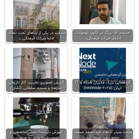
مسجد اقا بزرگ در کانون توجهات
سرقت در یکی از بناهای تحت تملک
اداره‌ی میراث فرهنگی…
اداره میراث فرهنگی،…
گردهمایی بزرگ مدیران شبکه و IT
گزارش تصویری تخریب آثار تاریخی
ایران (nextnode-2025)
مدرسه و مسجد سلطانی کاشان!
مرمت سردر خانقاه عبدالصمد مسجد
آموزش باریستا؛ مسیر تخصصی و
جامع نطنز انجام شد
تضمین‌شده ورود به صنعت…