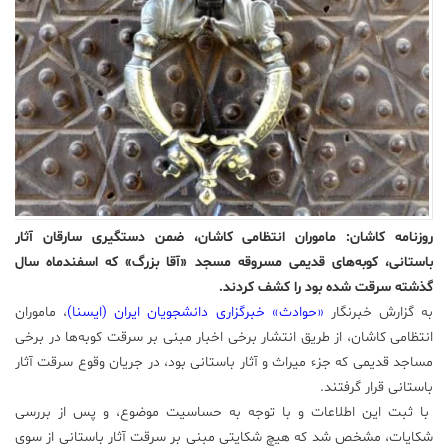
علم
و
فناوری
عکس
پادکست
روزنامه کاشان: ماموران انتظامی کاشان، ضمن دستگیری سارقان آثار
مجله
باستانی، کوبه‌های قدیمی مسروقه مسجد «آقا بزرگ» که اسفندماه سال
فرهنگی
گذشته سرقت شده بود را کشف کردند.
و
هنری
به گزارش خبرنگار
«حوادث» خبرگزاری دانشجویان ایران‌ (ایسنا)
، ماموران
انتظامی کاشان، از طریق انتشار برخی اخبار مبنی بر سرقت کوبه‌ها در برخی
مساجد قدیمی که جزء میراث و آثار باستانی بود، در جریان وقوع سرقت آثار
باستانی قرار گرفتند.
با ثبت این اطلاعات و با توجه به حساسیت موضوع، و پس از بررسی
شکایات، مشخص شد که هیچ شکایتی مبنی بر سرقت آثار باستانی از سوی