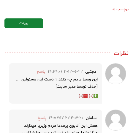
برچسب ها:
پرینت
نظرات
مجتبی
2012-06-22 14:44:06
پاسخ
این وسط مردم چه کنند از دست این مسئولین ...
[حذف توسط مدیر سایت]
)
0
(
)
0
(
سامان
2012-06-20 14:54:17
پاسخ
همش این آقایون پرمدعا مردم وزیرپا میذارند
میگندشما چیزی بلد نیستید پس چرا شکایت