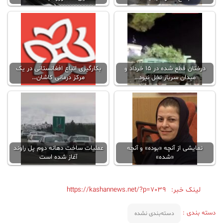
درختان قطع شده در ۱۵ خرداد و
بکارگیری اتباع افغانستانی در یک
میدان سرباز نخل نبود…
مرکز درمانی‌ کاشان…
نمایشی از آنچه «بوده» و آنچه
عملیات ساخت دهانه دوم پل راوند
«شده»
آغاز شده است
لینک خبر:
https://kashannews.net/?p=7039
دسته بندی :
دسته‌بندی نشده